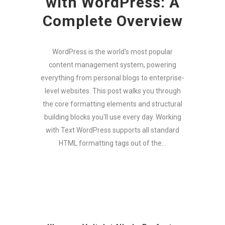
with WordPress: A
Complete Overview
WordPress is the world's most popular
content management system, powering
everything from personal blogs to enterprise-
level websites. This post walks you through
the core formatting elements and structural
building blocks you'll use every day. Working
with Text WordPress supports all standard
HTML formatting tags out of the...