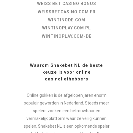
WEISS BET CASINO BONUS
WEISSBETCASINO.COM FR
WINTINODE.COM
WINTINOPLAY.COM PL
WINTINOPLAY.COM-DE
Waarom Shakebet NL de beste
keuze is voor online
casinoliefhebbers
Online gokken is de afgelopen jaren enorm
populair geworden in Nederland. Steeds meer
spelers zoeken een betrouwbaar en
vermakelijk platform waar ze veilig kunnen
spelen. Shakebet NL is een opkomende speler