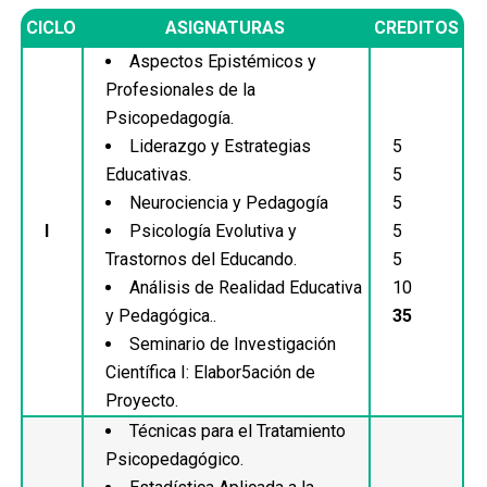
CICLO
ASIGNATURAS
CREDITOS
Aspectos Epistémicos y
Profesionales de la
Psicopedagogía.
Liderazgo y Estrategias
5
Educativas.
5
Neurociencia y Pedagogía
5
I
Psicología Evolutiva y
5
Trastornos del Educando.
5
Análisis de Realidad Educativa
10
y Pedagógica..
35
Seminario de Investigación
Científica I: Elabor5ación de
Proyecto.
Técnicas para el Tratamiento
Psicopedagógico.