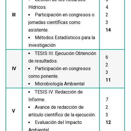
Hídricos.
4
III
Participación en congresos o
2
jornadas científicas como
3
asistente.
14
Métodos Estadísticos para la
investigación
TESIS III: Ejecución Obtención
6
de resultados.
2
IV
Participación en congresos
3
como ponente.
11
Microbiología Ambiental
TESIS IV: Redacción de
Informe.
7
Avance de redacción de
2
V
artículo científico de la ejecución.
3
Evaluación del Impacto
12
Ambiental.