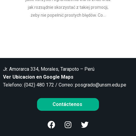
jak rozsądnie skorzystać z takiej promocji,
żeby nie popełnić prostych błędów. Co...
Jr. Amorarca 334, Morales, Tarapoto – Perú
Ver Ubicacion en Google Maps
Telefono: (042) 480 172 / Correo:
posgrado@unsm.edu.pe
Contáctenos