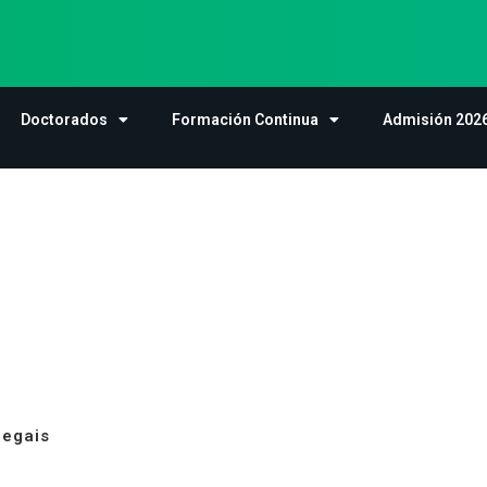
Doctorados
Formación Continua
Admisión 2026
legais