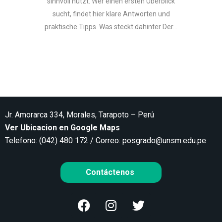
sinnvoll nutzt. Wer einen ersten Überblick
sucht, findet hier klare Antworten und
praktische Tipps. Was steckt dahinter Der...
Jr. Amorarca 334, Morales, Tarapoto – Perú
Ver Ubicacion en Google Maps
Telefono: (042) 480 172 / Correo:
posgrado@unsm.edu.pe
Contáctenos