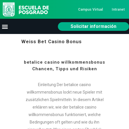
Campus Virtual
Intranet
Solicitar información
Weiss Bet Casino Bonus
betalice casino willkommensbonus
Chancen, Tipps und Risiken
Einleitung Der betalice casino
willkommensbonus lockt neue Spieler mit
zusätzlichen Spielmitteln. In diesem Artikel
erklären wir, wie der betalice casino
willkommensbonus funktioniert, welche
Bedingungen oft gelten und wie du ihn