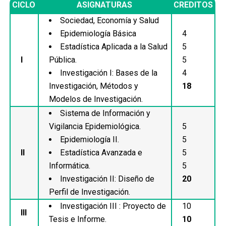
CICLO
ASIGNATURAS
CREDITOS
Sociedad, Economía y Salud
Epidemiología Básica
4
Estadística Aplicada a la Salud
5
I
Pública.
5
Investigación I: Bases de la
4
Investigación, Métodos y
18
Modelos de Investigación.
Sistema de Información y
Vigilancia Epidemiológica.
5
Epidemiología II.
5
II
Estadística Avanzada e
5
Informática.
5
Investigación II: Diseño de
20
Perfil de Investigación.
Investigación III : Proyecto de
10
III
Tesis e Informe.
10