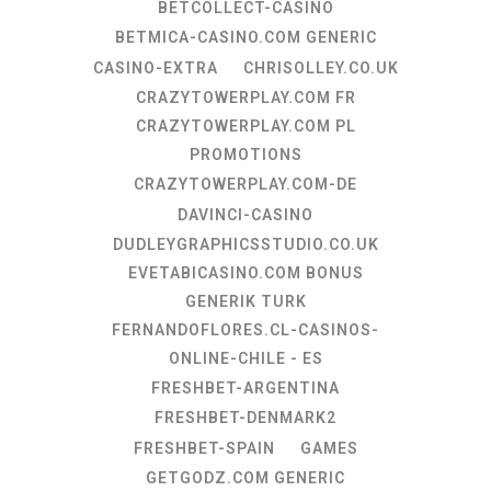
BETCOLLECT-CASINO
BETMICA-CASINO.COM GENERIC
CASINO-EXTRA
CHRISOLLEY.CO.UK
CRAZYTOWERPLAY.COM FR
CRAZYTOWERPLAY.COM PL
PROMOTIONS
CRAZYTOWERPLAY.COM-DE
DAVINCI-CASINO
DUDLEYGRAPHICSSTUDIO.CO.UK
EVETABICASINO.COM BONUS
GENERIK TURK
FERNANDOFLORES.CL-CASINOS-
ONLINE-CHILE - ES
FRESHBET-ARGENTINA
FRESHBET-DENMARK2
FRESHBET-SPAIN
GAMES
GETGODZ.COM GENERIC