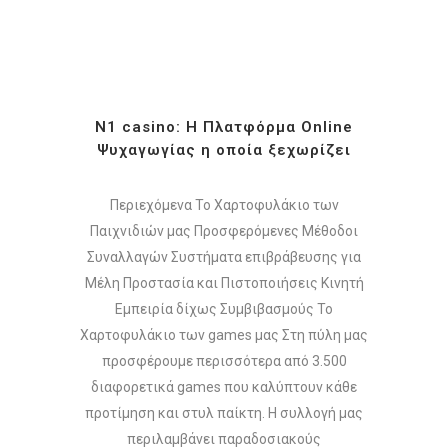
N1 casino: Η Πλατφόρμα Online
Ψυχαγωγίας η οποία ξεχωρίζει
Περιεχόμενα Το Χαρτοφυλάκιο των
Παιχνιδιών μας Προσφερόμενες Μέθοδοι
Συναλλαγών Συστήματα επιβράβευσης για
Μέλη Προστασία και Πιστοποιήσεις Κινητή
Εμπειρία δίχως Συμβιβασμούς Το
Χαρτοφυλάκιο των games μας Στη πύλη μας
προσφέρουμε περισσότερα από 3.500
διαφορετικά games που καλύπτουν κάθε
προτίμηση και στυλ παίκτη. Η συλλογή μας
περιλαμβάνει παραδοσιακούς