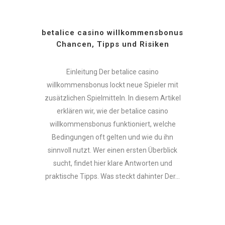
betalice casino willkommensbonus
Chancen, Tipps und Risiken
Einleitung Der betalice casino
willkommensbonus lockt neue Spieler mit
zusätzlichen Spielmitteln. In diesem Artikel
erklären wir, wie der betalice casino
willkommensbonus funktioniert, welche
Bedingungen oft gelten und wie du ihn
sinnvoll nutzt. Wer einen ersten Überblick
sucht, findet hier klare Antworten und
praktische Tipps. Was steckt dahinter Der...