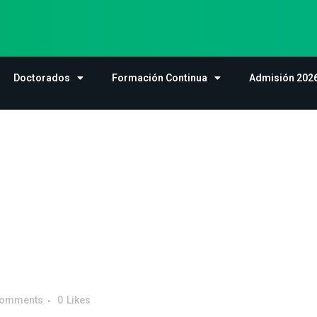
Doctorados
Formación Continua
Admisión 2026
Comments
0
Likes