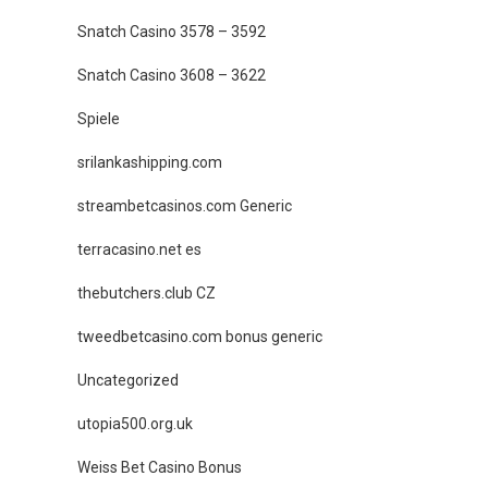
Snatch Casino 3578 – 3592
Snatch Casino 3608 – 3622
Spiele
srilankashipping.com
streambetcasinos.com Generic
terracasino.net es
thebutchers.club CZ
tweedbetcasino.com bonus generic
Uncategorized
utopia500.org.uk
Weiss Bet Casino Bonus