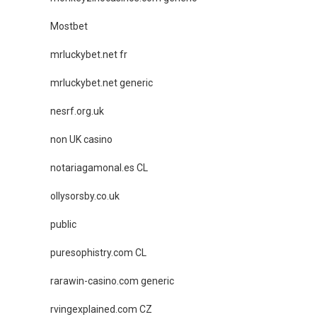
Mostbet
mrluckybet.net fr
mrluckybet.net generic
nesrf.org.uk
non UK casino
notariagamonal.es CL
ollysorsby.co.uk
public
puresophistry.com CL
rarawin-casino.com generic
rvingexplained.com CZ