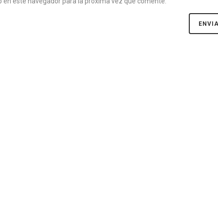
eb en este navegador para la próxima vez que comente.