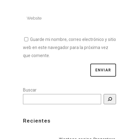
Guarde mi nombre, correo electrónico y sitio
web en este navegador para la próxima vez
que comente.
Buscar
Recientes