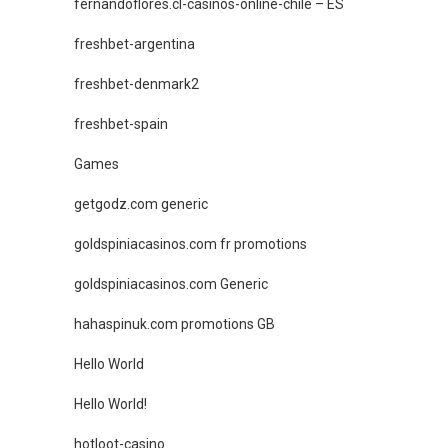
fernandoflores.cl-casinos-online-chile – ES
freshbet-argentina
freshbet-denmark2
freshbet-spain
Games
getgodz.com generic
goldspiniacasinos.com fr promotions
goldspiniacasinos.com Generic
hahaspinuk.com promotions GB
Hello World
Hello World!
hotloot-casino