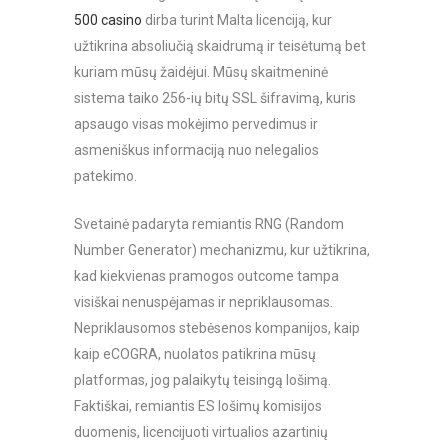
500 casino
dirba turint Malta licenciją, kur
užtikrina absoliučią skaidrumą ir teisėtumą bet
kuriam mūsų žaidėjui. Mūsų skaitmeninė
sistema taiko 256-ių bitų SSL šifravimą, kuris
apsaugo visas mokėjimo pervedimus ir
asmeniškus informaciją nuo nelegalios
patekimo.
Svetainė padaryta remiantis RNG (Random
Number Generator) mechanizmu, kur užtikrina,
kad kiekvienas pramogos outcome tampa
visiškai nenuspėjamas ir nepriklausomas.
Nepriklausomos stebėsenos kompanijos, kaip
kaip eCOGRA, nuolatos patikrina mūsų
platformas, jog palaikytų teisingą lošimą.
Faktiškai, remiantis ES lošimų komisijos
duomenis, licencijuoti virtualios azartinių