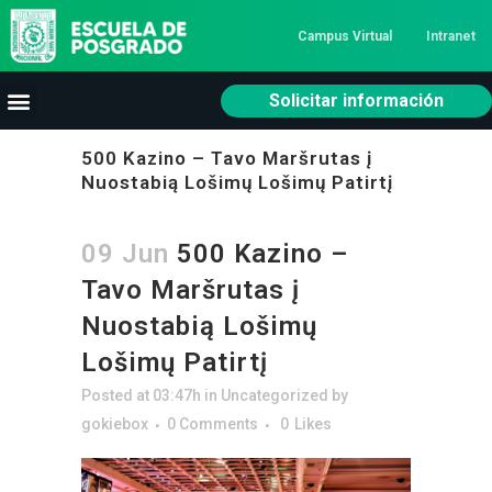
Campus Virtual
Intranet
Solicitar información
500 Kazino – Tavo Maršrutas į
Nuostabią Lošimų Lošimų Patirtį
09 Jun
500 Kazino –
Tavo Maršrutas į
Nuostabią Lošimų
Lošimų Patirtį
Posted at 03:47h
in
Uncategorized
by
gokiebox
0 Comments
0
Likes