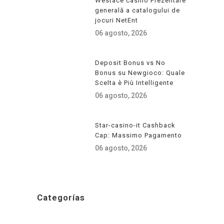
Westace casino Prezentare
generală a catalogului de
jocuri NetEnt
06 agosto, 2026
Deposit Bonus vs No
Bonus su Newgioco: Quale
Scelta è Più Intelligente
06 agosto, 2026
Star-casino-it Cashback
Cap: Massimo Pagamento
06 agosto, 2026
Categorías