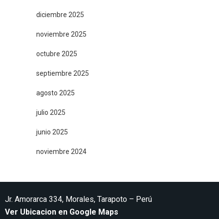
diciembre 2025
noviembre 2025
octubre 2025
septiembre 2025
agosto 2025
julio 2025
junio 2025
noviembre 2024
Jr. Amorarca 334, Morales, Tarapoto – Perú
Ver Ubicacion en Google Maps