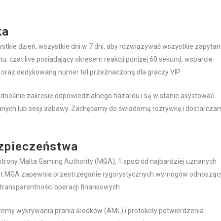
ka
tkie dzień, wszystkie dni w 7 dni, aby rozwiązywać wszystkie zapytan
u: czat live posiadający okresem reakcji poniżej 60 sekund, wsparcie
 oraz dedykowaną numer tel przeznaczoną dla graczy VIP.
dnośnie zakresie odpowiedzialnego hazardu i są w stanie asystować
nych lub sesji zabawy. Zachęcamy do świadomą rozrywkę i dostarcza
ezpieczeństwa
trony Malta Gaming Authority (MGA), 1 spośród najbardziej uznanych
fikat MGA zapewnia przestrzeganie rygorystycznych wymogów odnosząc
e transparentności operacji finansowych.
temy wykrywania prania środków (AML) i protokoły potwierdzenia