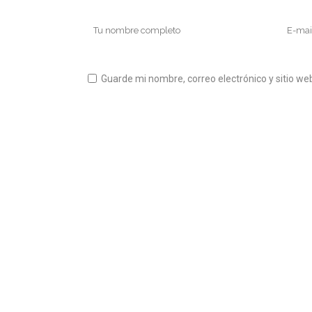
Guarde mi nombre, correo electrónico y sitio w