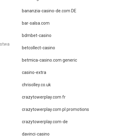
bananzia-casino-de.com DE
bar-salsa.com
bdmbet-casino
ństwa
betcollect-casino
betmica-casino.com generic
casino-extra
chrisolley.co.uk
crazytowerplay.com fr
crazytowerplay.com pl promotions
crazytowerplay.com-de
davinci-casino