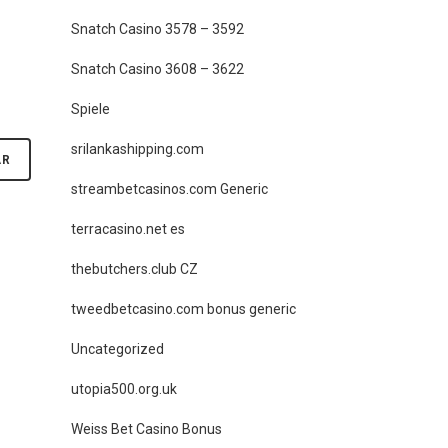
Snatch Casino 3578 – 3592
Snatch Casino 3608 – 3622
Spiele
srilankashipping.com
streambetcasinos.com Generic
terracasino.net es
thebutchers.club CZ
tweedbetcasino.com bonus generic
Uncategorized
utopia500.org.uk
Weiss Bet Casino Bonus