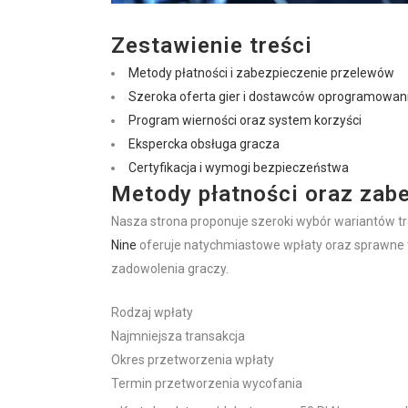
Zestawienie treści
Metody płatności i zabezpieczenie przelewów
Szeroka oferta gier i dostawców oprogramowan
Program wierności oraz system korzyści
Ekspercka obsługa gracza
Certyfikacja i wymogi bezpieczeństwa
Metody płatności oraz zabe
Nasza strona proponuje szeroki wybór wariantów 
Nine
oferuje natychmiastowe wpłaty oraz sprawne 
zadowolenia graczy.
Rodzaj wpłaty
Najmniejsza transakcja
Okres przetworzenia wpłaty
Termin przetworzenia wycofania