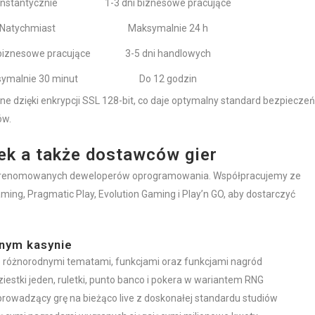
Instantycznie
1-3 dni biznesowe pracujące
Natychmiast
Maksymalnie 24 h
 biznesowe pracujące
3-5 dni handlowych
ymalnie 30 minut
Do 12 godzin
 dzięki enkrypcji SSL 128-bit, co daje optymalny standard bezpiecze
ów.
ek a także dostawców gier
zez renomowanych deweloperów oprogramowania. Współpracujemy ze
aming, Pragmatic Play, Evolution Gaming i Play’n GO, aby dostarczyć
nym kasynie
 różnorodnymi tematami, funkcjami oraz funkcjami nagród
stki jeden, ruletki, punto banco i pokera w wariantem RNG
rowadzący grę na bieżąco live z doskonałej standardu studiów