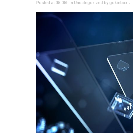
Posted at 05:05h
in
Uncategorized
by
gokiebox