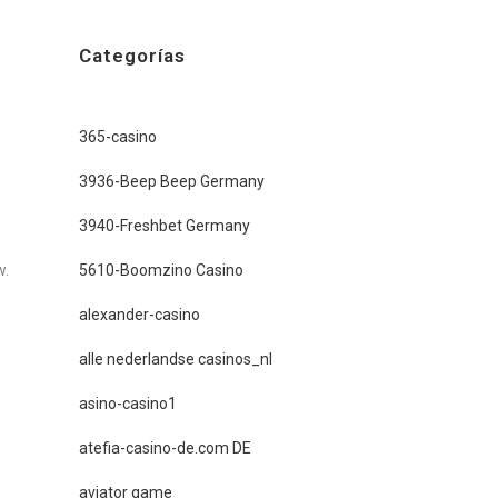
Categorías
365-casino
3936-Beep Beep Germany
3940-Freshbet Germany
w.
5610-Boomzino Casino
alexander-casino
alle nederlandse casinos_nl
asino-casino1
atefia-casino-de.com DE
aviator game