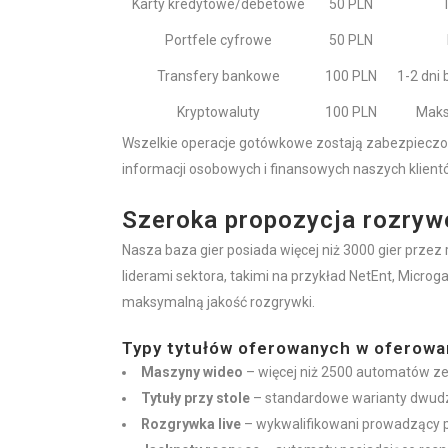
Karty kredytowe/debetowe
50 PLN
Portfele cyfrowe
50 PLN
Transfery bankowe
100 PLN
1-2 dni
Kryptowaluty
100 PLN
Maks
Wszelkie operacje gotówkowe zostają zabezpieczone
informacji osobowych i finansowych naszych klient
Szeroka propozycja rozryw
Nasza baza gier posiada więcej niż 3000 gier pr
liderami sektora, takimi na przykład NetEnt, Microg
maksymalną jakość rozgrywki.
Typy tytułów oferowanych w oferowa
Maszyny wideo
– więcej niż 2500 automatów ze
Tytuły przy stole
– standardowe warianty dwudzie
Rozgrywka live
– wykwalifikowani prowadzący p