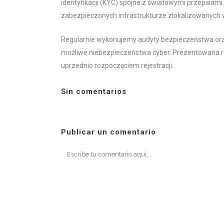
identyfikacji (KYC) spójne z światowymi przepisa
zabezpieczonych infrastrukturze zlokalizowanych w
Regularnie wykonujemy audyty bezpieczeństwa or
możliwe niebezpieczeństwa cyber. Prezentowana re
uprzednio rozpoczęciem rejestracji.
Sin comentarios
Publicar un comentario