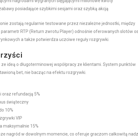
ącymi nagrodami wygranych sięgającymi milionowe kwoty
bawy posiadające szybkimi sesjami oraz szybką akcją
nie zostają regularnie testowane przez niezależne jednostki, między
 parametr RTP (Return zwrotu Player) odnośnie oferowanych slotów o
rynkowych a także potwierdza uczciwe reguły rozgrywki.
rzyści
ze ideą o długoterminowej współpracy ze klientami. System punktów
awioną bet, nie bacząc na efektu rozgrywki.
 oraz refundacją 5%
nus świąteczny
 do 10%
zgrywki VIP
cja maksymalnie 15%
sze nagród w dowolnym momencie, co oferuje graczom całkowitą nad