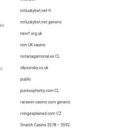
mrluckybet.net fr
mrluckybet.net generic
der
nesrf.org.uk
non UK casino
notariagamonal.es CL
ollysorsby.co.uk
it
public
puresophistry.com CL
rarawin-casino.com generic
rvingexplained.com CZ
Snatch Casino 3578 – 3592