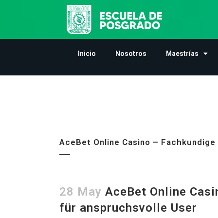
Inicio
Nosotros
Maestrías
AceBet Online Casino – Fachkundige 
28 May
AceBet Online Casi
für anspruchsvolle User