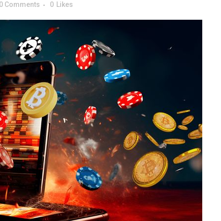
0 Comments
0
Likes