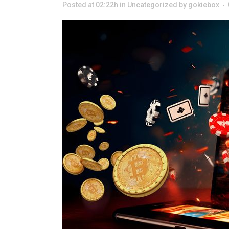
Posted at 02:22h
in
Uncategorized
by
gokiebox