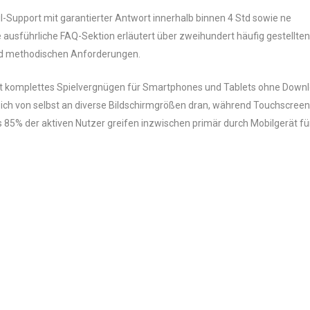
-Support mit garantierter Antwort innerhalb binnen 4 Std sowie ne
ausführliche FAQ-Sektion erläutert über zweihundert häufig gestellten
und methodischen Anforderungen.
cht komplettes Spielvergnügen für Smartphones und Tablets ohne Down
sich von selbst an diverse Bildschirmgrößen dran, während Touchscreen
s 85% der aktiven Nutzer greifen inzwischen primär durch Mobilgerät fü