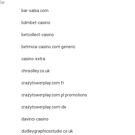
Die
bar-salsa.com
bdmbet-casino
betcollect-casino
betmica-casino.com generic
casino-extra
chrisolley.co.uk
crazytowerplay.com fr
crazytowerplay.com pl promotions
crazytowerplay.com-de
davinci-casino
dudleygraphicsstudio.co.uk