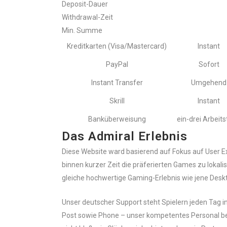
Deposit-Dauer
Withdrawal-Zeit
Min. Summe
Kreditkarten (Visa/Mastercard)
Instant
PayPal
Sofort
Instant Transfer
Umgehend
Skrill
Instant
Banküberweisung
ein-drei Arbeit
Das Admiral Erlebnis
Diese Website ward basierend auf Fokus auf User Ex
binnen kurzer Zeit die präferierten Games zu lokalis
gleiche hochwertige Gaming-Erlebnis wie jene Desk
Unser deutscher Support steht Spielern jeden Tag in 
Post sowie Phone – unser kompetentes Personal be