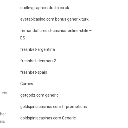
dudleygraphicsstudio.co.uk
evetabicasino.com bonus generik turk
fernandoflores.cl-casinos-online-chile –
ES
freshbet-argentina
freshbet-denmark2
freshbet-spain
Games
t ein
getgodz.com generic
goldspiniacasinos.com fr promotions
cher
goldspiniacasinos.com Generic
uns