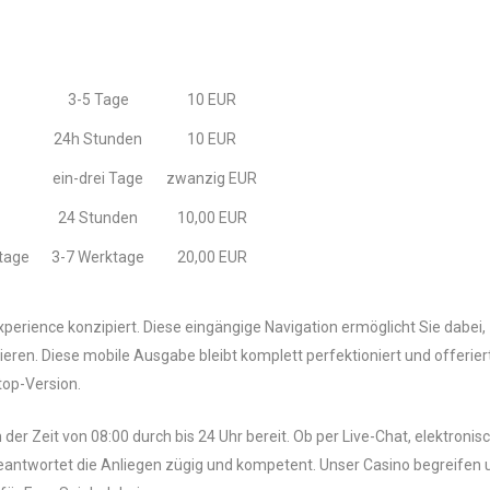
3-5 Tage
10 EUR
24h Stunden
10 EUR
ein-drei Tage
zwanzig EUR
24 Stunden
10,00 EUR
stage
3-7 Werktage
20,00 EUR
perience konzipiert. Diese eingängige Navigation ermöglicht Sie dabei,
ieren. Diese mobile Ausgabe bleibt komplett perfektioniert und offerier
top-Version.
der Zeit von 08:00 durch bis 24 Uhr bereit. Ob per Live-Chat, elektronis
antwortet die Anliegen zügig und kompetent. Unser Casino begreifen 