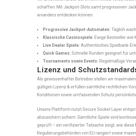
schaffen. Mit Jackpot-Slots samt progressiven Jack
woanders entdecken können.
Progressive Jackpot-Automaten:
Täglich wach
Klassische Casinospiele:
Ewige Bestseller wie 
Live Dealer Spiele:
Authentisches Spielbank-Erle
Quick Games:
Schnelle Runden geeignet für un
Tournaments sowie Events:
Regelmäßige Verans
Lizenz und Schutzstandard
Als gewissenhafter Betreiber stellen wir maximalen 
gültigen Lizenz & erfüllen sämtliche rechtlichen V
Konditionen sowie umfassenden Schutz persönlich
Unsere Plattform nutzt Secure Socket Layer entsp
abzusichern sichern. Sämtliche Spiele sind kontinui
geprüft – ein verifizierter Tatsache zeigt, wie dies
Regulierungsbehörden von EU rangiert sowie maximal