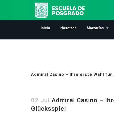
Inicio
Nosotros
Maestrías
Admiral Casino – Ihre erste Wahl für
02 Jul
Admiral Casino – Ihr
Glücksspiel