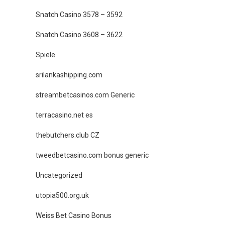
Snatch Casino 3578 – 3592
Snatch Casino 3608 – 3622
Spiele
srilankashipping.com
streambetcasinos.com Generic
terracasino.net es
thebutchers.club CZ
tweedbetcasino.com bonus generic
Uncategorized
utopia500.org.uk
Weiss Bet Casino Bonus