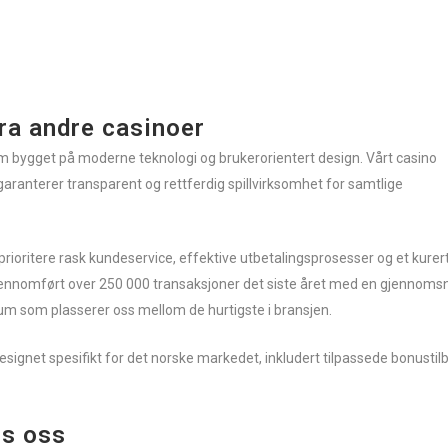
ra andre casinoer
form bygget på moderne teknologi og brukerorientert design. Vårt casino
ranterer transparent og rettferdig spillvirksomhet for samtlige
 prioritere rask kundeservice, effektive utbetalingsprosesser og et kurer
 gjennomført over 250 000 transaksjoner det siste året med en gjennomsni
tum som plasserer oss mellom de hurtigste i bransjen.
esignet spesifikt for det norske markedet, inkludert tilpassede bonustil
os oss