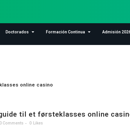
Doctorados
Formación Continua
Admisión 2026
eklasses online casino
guide til et førsteklasses online casi
0 Comments
0
Likes