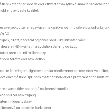
lt på flere kategorier som dekker ethvert smaksønske. Alawin samarbeide
holdning av beste kvalitet.
essive jackpotter, megaways-mekanikker og innovative bonusfunksjon
y’n GO
kjack, rulett, baccarat og poker med ulike innsatsnivåer
 dealere i HD-kvalitet fra Evolution Gaming og Ezugi
otter som kan nå millionbeløp
re som foretrekker rask action
nserte filtreringsmuligheter som lar medlemmer sortere etter volatilitet,
et enkelt å finne spill som matcher individuelle preferanser og budsjett
levante titler basert på spillerens historikk
e spill for rask tilgang
 uten innloggingskrav
ilitetsnivå og spesielle funksjoner