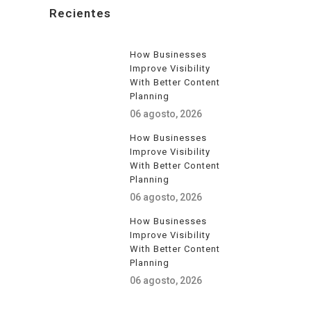
Recientes
How Businesses
Improve Visibility
With Better Content
Planning
06 agosto, 2026
How Businesses
Improve Visibility
With Better Content
Planning
06 agosto, 2026
How Businesses
Improve Visibility
With Better Content
Planning
06 agosto, 2026