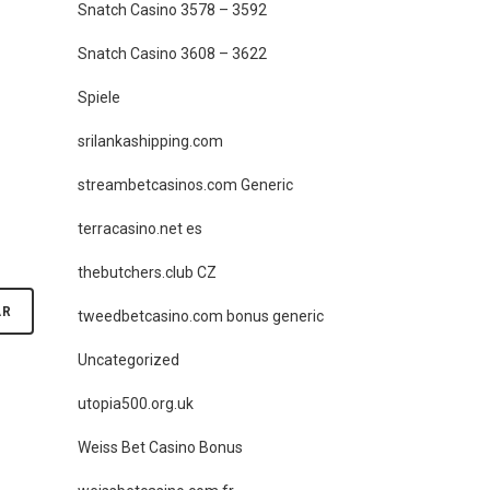
Snatch Casino 3578 – 3592
Snatch Casino 3608 – 3622
Spiele
srilankashipping.com
streambetcasinos.com Generic
terracasino.net es
thebutchers.club CZ
tweedbetcasino.com bonus generic
Uncategorized
utopia500.org.uk
Weiss Bet Casino Bonus