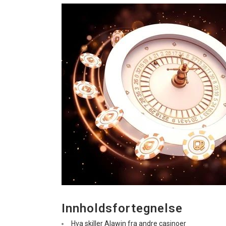
Innholdsfortegnelse
Hva skiller Alawin fra andre casinoer