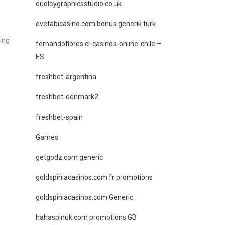
dudleygraphicsstudio.co.uk
evetabicasino.com bonus generik turk
ring
fernandoflores.cl-casinos-online-chile –
ES
freshbet-argentina
freshbet-denmark2
freshbet-spain
Games
getgodz.com generic
goldspiniacasinos.com fr promotions
goldspiniacasinos.com Generic
hahaspinuk.com promotions GB