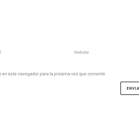
eb en este navegador para la próxima vez que comente.