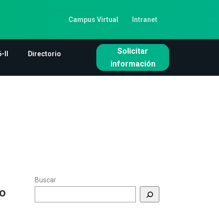
Campus Virtual
Intranet
Solicitar
-II
Directorio
información
Buscar
no