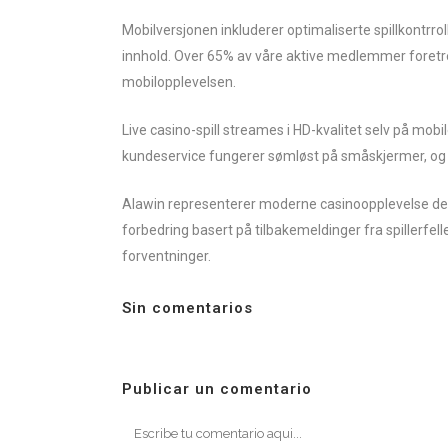
Mobilversjonen inkluderer optimaliserte spillkontrr
innhold. Over 65% av våre aktive medlemmer foretrek
mobilopplevelsen.
Live casino-spill streames i HD-kvalitet selv på mo
kundeservice fungerer sømløst på småskjermer, og a
Alawin representerer moderne casinoopplevelse der 
forbedring basert på tilbakemeldinger fra spillerfel
forventninger.
Sin comentarios
Publicar un comentario