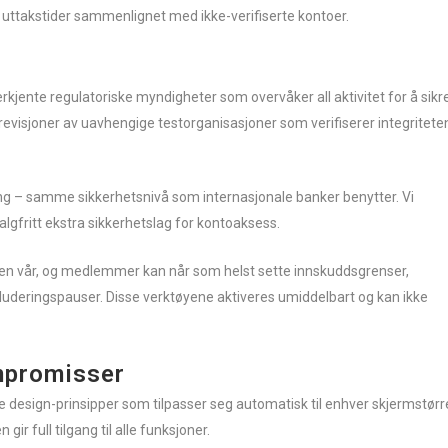
 uttakstider sammenlignet med ikke-verifiserte kontoer.
jente regulatoriske myndigheter som overvåker all aktivitet for å sikr
evisjoner av uavhengige testorganisasjoner som verifiserer integriteten 
ng – samme sikkerhetsnivå som internasjonale banker benytter. Vi
gfritt ekstra sikkerhetslag for kontoaksess.
formen vår, og medlemmer kan når som helst sette innskuddsgrenser,
luderingspauser. Disse verktøyene aktiveres umiddelbart og kan ikke
mpromisser
e design-prinsipper som tilpasser seg automatisk til enhver skjermstørr
gir full tilgang til alle funksjoner.