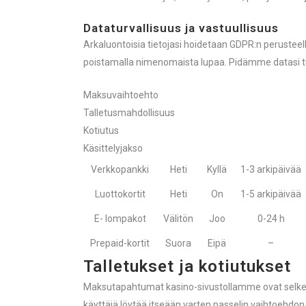
Dataturvallisuus ja vastuullisuus
Arkaluontoisia tietojasi hoidetaan GDPR:n perustee
poistamalla nimenomaista lupaa. Pidämme datasi turval
Maksuvaihtoehto
Talletusmahdollisuus
Kotiutus
Käsittelyjakso
Verkkopankki
Heti
Kyllä
1-3 arkipäivää
Luottokortit
Heti
On
1-5 arkipäivää
E- lompakot
Välitön
Joo
0-24 h
Prepaid-kortit
Suora
Eipä
–
Talletukset ja kotiutukset
Maksutapahtumat kasino-sivustollamme ovat selkei
käyttäjä löytää itseään varten passelin vaihtoehdon.