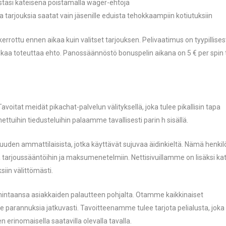
stäsi käteisenä poistamalla wager-ehtoja
a tarjouksia saatat vain jäsenille eduista tehokkaampiin kotiutuksiin
rrottu ennen aikaa kuin valitset tarjouksen. Pelivaatimus on tyypillises
ikaa toteuttaa ehto. Panossäännöstö bonuspelin aikana on 5 € per spin 
voitat meidät pikachat-palvelun välityksellä, joka tulee pikallisin tapa
ettuihin tiedusteluihin palaamme tavallisesti parin h sisällä.
uden ammattilaisista, jotka käyttävät sujuvaa äidinkieltä. Nämä henkil
sta tarjoussääntöihin ja maksumenetelmiin. Nettisivuillamme on lisäksi ka
siin välittömästi.
intaansa asiakkaiden palautteen pohjalta. Otamme kaikkinaiset
 parannuksia jatkuvasti. Tavoitteenamme tulee tarjota pelialusta, joka
 erinomaisella saatavilla olevalla tavalla.