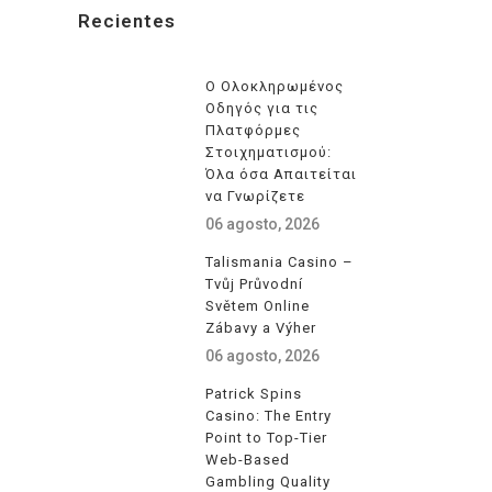
Recientes
Ο Ολοκληρωμένος
Οδηγός για τις
Πλατφόρμες
Στοιχηματισμού:
Όλα όσα Απαιτείται
να Γνωρίζετε
06 agosto, 2026
Talismania Casino –
Tvůj Průvodní
Světem Online
Zábavy a Výher
06 agosto, 2026
Patrick Spins
Casino: The Entry
Point to Top-Tier
Web-Based
Gambling Quality