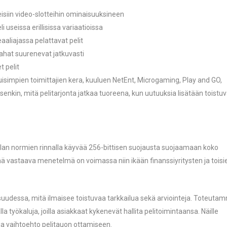
eisiin video-slotteihin ominaisuuksineen
li useissa erillisissa variaatioissa
aliajassa pelattavat pelit
orahat suurenevat jatkuvasti
t pelit
mpien toimittajien kera, kuuluen NetEnt, Microgaming, Play and GO,
kin, mitä pelitarjonta jatkaa tuoreena, kun uutuuksia lisätään toistuv
an normien rinnalla käyvää 256-bittisen suojausta suojaamaan koko
ä vastaava menetelmä on voimassa niin ikään finanssiyritysten ja toisi
uudessa, mitä ilmaisee toistuvaa tarkkailua sekä arviointeja. Toteuta
a työkaluja, joilla asiakkaat kykenevät hallita pelitoimintaansa. Näille
t ja vaihtoehto pelitauon ottamiseen.