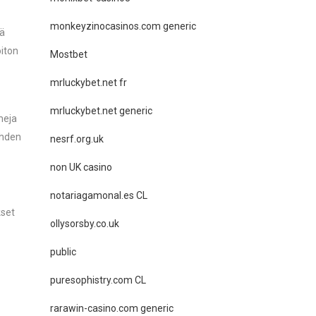
monkeyzinocasinos.com generic
lä
oiton
Mostbet
mrluckybet.net fr
mrluckybet.net generic
meja
yhden
nesrf.org.uk
non UK casino
notariagamonal.es CL
kset
ollysorsby.co.uk
public
puresophistry.com CL
rarawin-casino.com generic