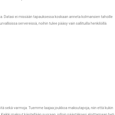
lla. Datasi ei missään tapauksessa koskaan anneta kolmansien tahoille
lisissa servereissä, noihin tulee pääsy vain sallituilla henkilöillä.
tä sekä varmoja. Tuemme laajaa joukkoa maksutapoja, niin että kukin
 Kaikki maksut käsitellään suoraan, jolloin päästäksesi aloittamaan heti.