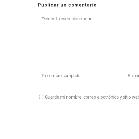
Publicar un comentario
Guarde mi nombre, correo electrónico y sitio w