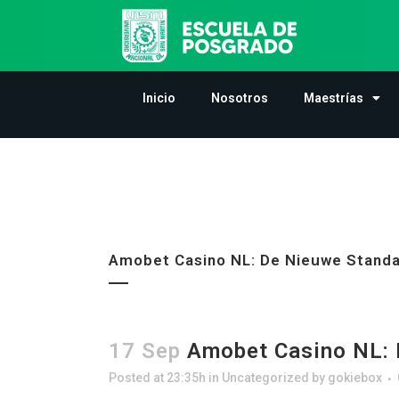
Inicio
Nosotros
Maestrías
Amobet Casino NL: De Nieuwe Standa
17 Sep
Amobet Casino NL: 
Posted at 23:35h
in
Uncategorized
by
gokiebox