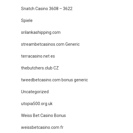
Snatch Casino 3608 – 3622
Spiele
srilankashipping.com
streambetcasinos.com Generic
terracasino.net es
thebutchers.club CZ
tweedbetcasino.com bonus generic
Uncategorized
utopia500.org.uk
Weiss Bet Casino Bonus
weissbetcasino.com fr