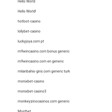
Hello World
Hello World!
hotloot-casino
lollybet-casino
luckyjoya.com pt
m9wincasino.com bonus generic
m9wincasino.com en generic
milanbahis-giris.com generic turk
monixbet-casino
monixbet-casino3
monkeyzinocasinos.com generic
Mostbet