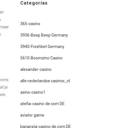
Categorías
an
n
365-casino
 maar
n
3936-Beep Beep Germany
3940-Freshbet Germany
5610-Boomzino Casino
alexander-casino
evens
alle nederlandse casinos_nl
at je
asino-casino1
nele
atefia-casino-de.com DE
aviator game
bananzia-casino-de.com DE