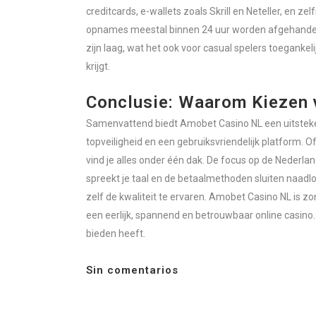
creditcards, e-wallets zoals Skrill en Neteller, en ze
opnames meestal binnen 24 uur worden afgehandeld 
zijn laag, wat het ook voor casual spelers toegankeli
krijgt.
Conclusie: Waarom Kiezen
Samenvattend biedt Amobet Casino NL een uitsteke
topveiligheid en een gebruiksvriendelijk platform. Of
vind je alles onder één dak. De focus op de Nederland
spreekt je taal en de betaalmethoden sluiten naadlo
zelf de kwaliteit te ervaren. Amobet Casino NL is zo
een eerlijk, spannend en betrouwbaar online casino
bieden heeft.
Sin comentarios