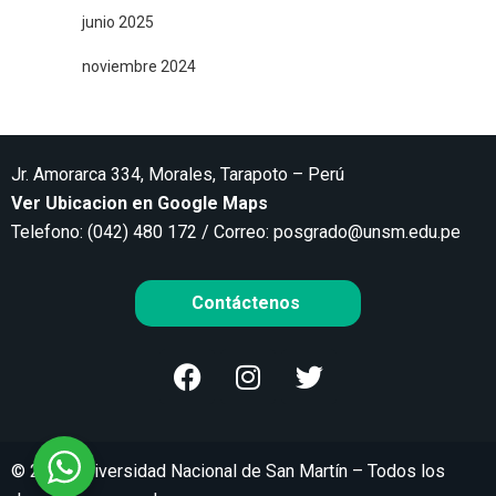
junio 2025
noviembre 2024
Jr. Amorarca 334, Morales, Tarapoto – Perú
Ver Ubicacion en Google Maps
Telefono: (042) 480 172 / Correo:
posgrado@unsm.edu.pe
Contáctenos
© 2021 Universidad Nacional de San Martín – Todos los