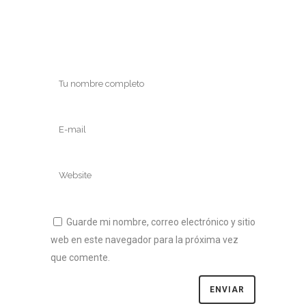
Guarde mi nombre, correo electrónico y sitio
web en este navegador para la próxima vez
que comente.