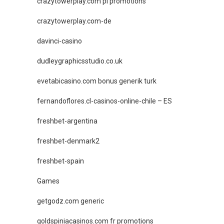
crazytowerplay.com pl promotions
crazytowerplay.com-de
davinci-casino
dudleygraphicsstudio.co.uk
evetabicasino.com bonus generik turk
fernandoflores.cl-casinos-online-chile – ES
freshbet-argentina
freshbet-denmark2
freshbet-spain
Games
getgodz.com generic
goldspiniacasinos.com fr promotions