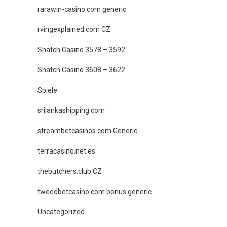
rarawin-casino.com generic
rvingexplained.com CZ
Snatch Casino 3578 – 3592
Snatch Casino 3608 – 3622
Spiele
srilankashipping.com
streambetcasinos.com Generic
terracasino.net es
thebutchers.club CZ
tweedbetcasino.com bonus generic
Uncategorized