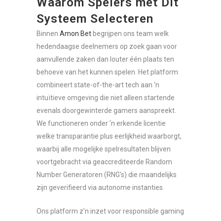
Waarom Spelers met Dit
Systeem Selecteren
Binnen
Amon Bet
begrijpen ons team welk
hedendaagse deelnemers op zoek gaan voor
aanvullende zaken dan louter één plaats ten
behoeve van het kunnen spelen. Het platform
combineert state-of-the-art tech aan ‘n
intuïtieve omgeving die niet alleen startende
evenals doorgewinterde gamers aanspreekt.
We functioneren onder ‘n erkende licentie
welke transparantie plus eerlijkheid waarborgt,
waarbij alle mogelijke spelresultaten blijven
voortgebracht via geaccrediteerde Random
Number Generatoren (RNG’s) die maandelijks
zijn geverifieerd via autonome instanties.
Ons platform z’n inzet voor responsible gaming