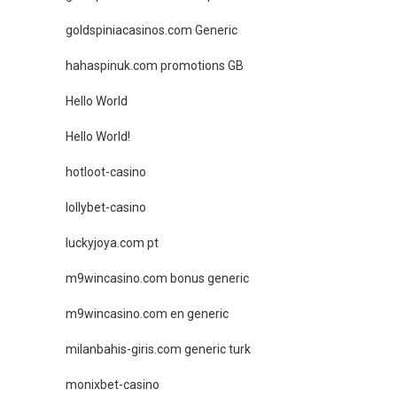
goldspiniacasinos.com Generic
hahaspinuk.com promotions GB
Hello World
Hello World!
hotloot-casino
lollybet-casino
luckyjoya.com pt
m9wincasino.com bonus generic
m9wincasino.com en generic
milanbahis-giris.com generic turk
monixbet-casino