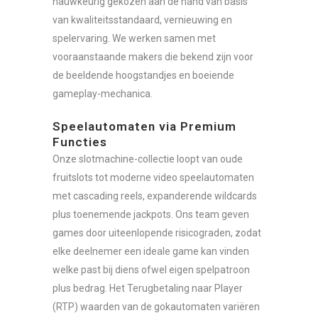
nauwkeurig gekozen aan de hand van basis
van kwaliteitsstandaard, vernieuwing en
spelervaring. We werken samen met
vooraanstaande makers die bekend zijn voor
de beeldende hoogstandjes en boeiende
gameplay-mechanica.
Speelautomaten via Premium
Functies
Onze slotmachine-collectie loopt van oude
fruitslots tot moderne video speelautomaten
met cascading reels, expanderende wildcards
plus toenemende jackpots. Ons team geven
games door uiteenlopende risicograden, zodat
elke deelnemer een ideale game kan vinden
welke past bij diens ofwel eigen spelpatroon
plus bedrag. Het Terugbetaling naar Player
(RTP) waarden van de gokautomaten variëren