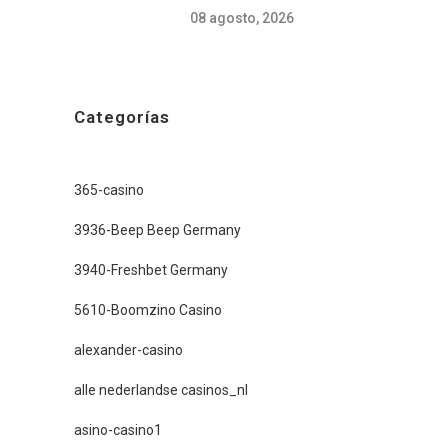
08 agosto, 2026
Categorías
365-casino
3936-Beep Beep Germany
3940-Freshbet Germany
5610-Boomzino Casino
alexander-casino
alle nederlandse casinos_nl
asino-casino1