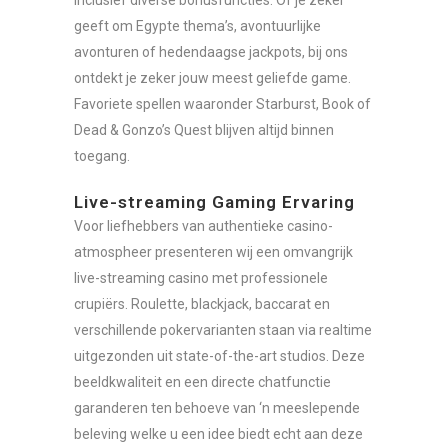
inclusief diverse bonusfuncties. Of je zeker
geeft om Egypte thema’s, avontuurlijke
avonturen of hedendaagse jackpots, bij ons
ontdekt je zeker jouw meest geliefde game.
Favoriete spellen waaronder Starburst, Book of
Dead & Gonzo’s Quest blijven altijd binnen
toegang.
Live-streaming Gaming Ervaring
Voor liefhebbers van authentieke casino-
atmospheer presenteren wij een omvangrijk
live-streaming casino met professionele
crupiërs. Roulette, blackjack, baccarat en
verschillende pokervarianten staan via realtime
uitgezonden uit state-of-the-art studios. Deze
beeldkwaliteit en een directe chatfunctie
garanderen ten behoeve van ‘n meeslepende
beleving welke u een idee biedt echt aan deze