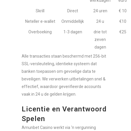
werkdagen
euro
Skrill
Direct
24 uren
€ 10
Neteller e-wallet
Onmiddellijk
24 u
€10
Overboeking
1-3 dagen
drie tot
€25
zeven
dagen
Alle transacties staan beschermd met 256-bit
SSL-versleuteling, identieke systeem dat
banken toepassen om gevoelige data te
beveiligen. We verwerken uitbetalingen snel &
effectief, waardoor geverifieerde accounts
vaak in 24 u de gelden krijgen.
Licentie en Verantwoord
Spelen
Amunbet Casino werkt via ‘n vergunning