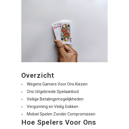
Overzicht
Wegens Gamers Voor Ons Kiezen
Ons Uitgebreide Spelaanbod
Veilige Betalingsmogelijkheden
Vergunning en Veilig Gokken
Mobiel Spelen Zonder Compromissen
Hoe Spelers Voor Ons