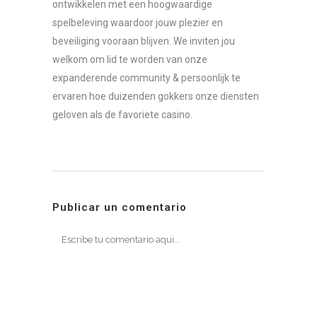
ontwikkelen met een hoogwaardige
spelbeleving waardoor jouw plezier en
beveiliging vooraan blijven. We inviten jou
welkom om lid te worden van onze
expanderende community & persoonlijk te
ervaren hoe duizenden gokkers onze diensten
geloven als de favoriete casino.
Publicar un comentario