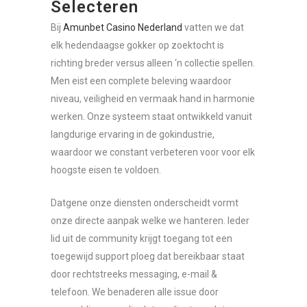
Selecteren
Bij
Amunbet Casino Nederland
vatten we dat
elk hedendaagse gokker op zoektocht is
richting breder versus alleen ‘n collectie spellen.
Men eist een complete beleving waardoor
niveau, veiligheid en vermaak hand in harmonie
werken. Onze systeem staat ontwikkeld vanuit
langdurige ervaring in de gokindustrie,
waardoor we constant verbeteren voor voor elk
hoogste eisen te voldoen.
Datgene onze diensten onderscheidt vormt
onze directe aanpak welke we hanteren. Ieder
lid uit de community krijgt toegang tot een
toegewijd support ploeg dat bereikbaar staat
door rechtstreeks messaging, e-mail &
telefoon. We benaderen alle issue door