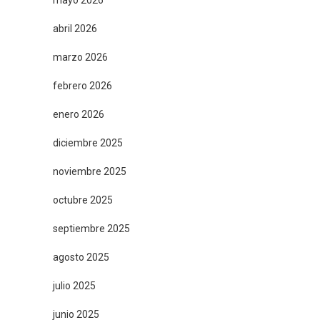
mayo 2026
abril 2026
marzo 2026
febrero 2026
enero 2026
diciembre 2025
noviembre 2025
octubre 2025
septiembre 2025
agosto 2025
julio 2025
junio 2025