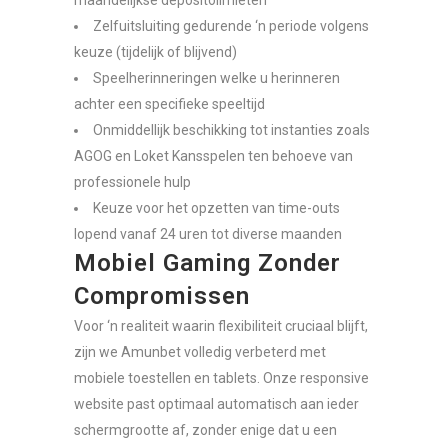
maandelijkse depositolimieten
Zelfuitsluiting gedurende ‘n periode volgens
keuze (tijdelijk of blijvend)
Speelherinneringen welke u herinneren
achter een specifieke speeltijd
Onmiddellijk beschikking tot instanties zoals
AGOG en Loket Kansspelen ten behoeve van
professionele hulp
Keuze voor het opzetten van time-outs
lopend vanaf 24 uren tot diverse maanden
Mobiel Gaming Zonder
Compromissen
Voor ‘n realiteit waarin flexibiliteit cruciaal blijft,
zijn we Amunbet volledig verbeterd met
mobiele toestellen en tablets. Onze responsive
website past optimaal automatisch aan ieder
schermgrootte af, zonder enige dat u een