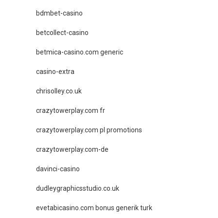
bdmbet-casino
betcollect-casino
betmica-casino.com generic
casino-extra
chrisolley.co.uk
crazytowerplay.com fr
crazytowerplay.com pl promotions
crazytowerplay.com-de
davinci-casino
dudleygraphicsstudio.co.uk
evetabicasino.com bonus generik turk