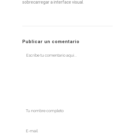
sobrecarregar a interface visual.
Publicar un comentario