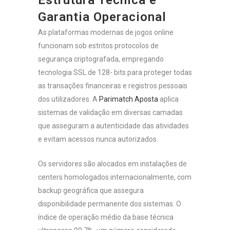
Estrutura Técnica e
Garantia Operacional
As plataformas modernas de jogos online
funcionam sob estritos protocolos de
segurança criptografada, empregando
tecnologia SSL de 128- bits para proteger todas
as transações financeiras e registros pessoais
dos utilizadores. A
Parimatch Aposta
aplica
sistemas de validação em diversas camadas
que asseguram a autenticidade das atividades
e evitam acessos nunca autorizados.
Os servidores são alocados em instalações de
centers homologados internacionalmente, com
backup geográfica que assegura
disponibilidade permanente dos sistemas. O
índice de operação médio da base técnica