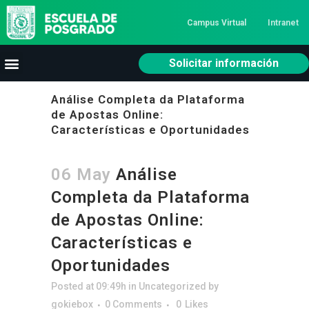
Campus Virtual
Intranet
Solicitar información
Análise Completa da Plataforma
de Apostas Online:
Características e Oportunidades
06 May
Análise
Completa da Plataforma
de Apostas Online:
Características e
Oportunidades
Posted at 09:49h
in
Uncategorized
by
gokiebox
0 Comments
0
Likes