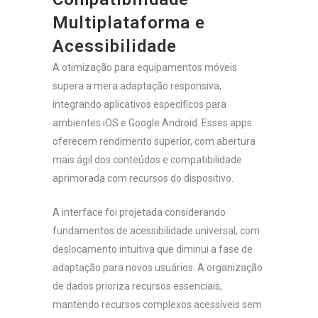
Multiplataforma e
Acessibilidade
A otimização para equipamentos móveis
supera a mera adaptação responsiva,
integrando aplicativos específicos para
ambientes iOS e Google Android. Esses apps
oferecem rendimento superior, com abertura
mais ágil dos conteúdos e compatibilidade
aprimorada com recursos do dispositivo.
A interface foi projetada considerando
fundamentos de acessibilidade universal, com
deslocamento intuitiva que diminui a fase de
adaptação para novos usuários. A organização
de dados prioriza recursos essenciais,
mantendo recursos complexos acessíveis sem