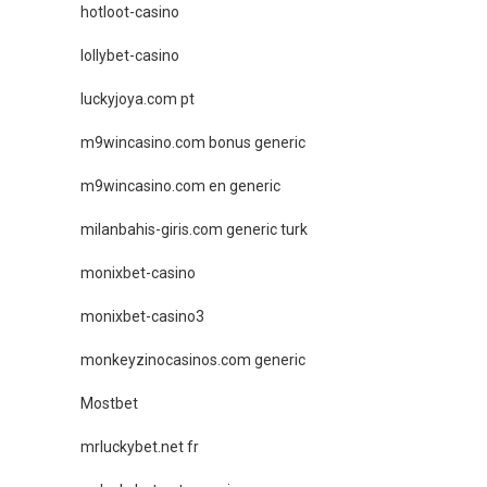
hotloot-casino
lollybet-casino
luckyjoya.com pt
m9wincasino.com bonus generic
m9wincasino.com en generic
milanbahis-giris.com generic turk
monixbet-casino
monixbet-casino3
monkeyzinocasinos.com generic
Mostbet
mrluckybet.net fr