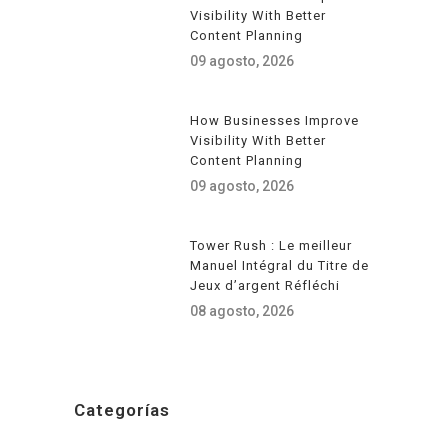
Visibility With Better
Content Planning
09 agosto, 2026
How Businesses Improve
Visibility With Better
Content Planning
09 agosto, 2026
Tower Rush : Le meilleur
Manuel Intégral du Titre de
Jeux d’argent Réfléchi
08 agosto, 2026
Categorías