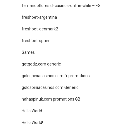
fernandoflores.cl-casinos-online-chile – ES
freshbet-argentina
freshbet-denmark2
freshbet-spain
Games
getgodz.com generic
goldspiniacasinos.com fr promotions
goldspiniacasinos.com Generic
hahaspinuk.com promotions GB
Hello World
Hello World!