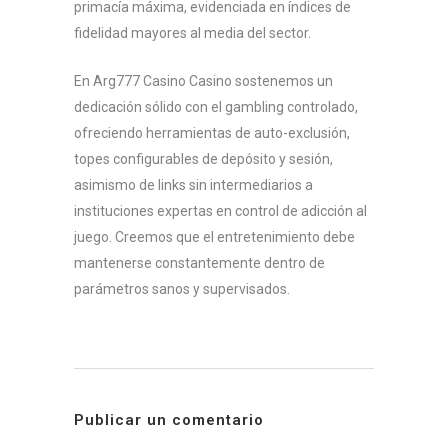
primacía máxima, evidenciada en índices de
fidelidad mayores al media del sector.
En Arg777 Casino Casino sostenemos un
dedicación sólido con el gambling controlado,
ofreciendo herramientas de auto-exclusión,
topes configurables de depósito y sesión,
asimismo de links sin intermediarios a
instituciones expertas en control de adicción al
juego. Creemos que el entretenimiento debe
mantenerse constantemente dentro de
parámetros sanos y supervisados.
Publicar un comentario