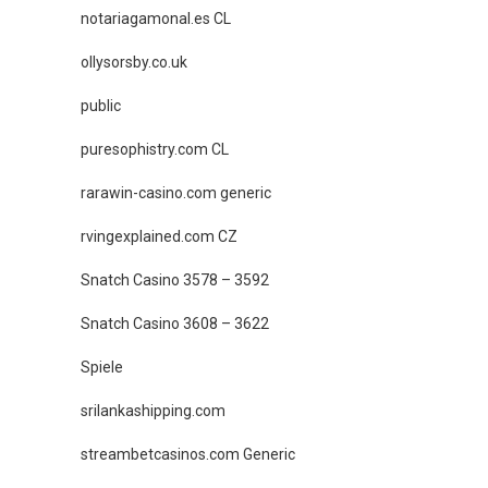
notariagamonal.es CL
ollysorsby.co.uk
public
puresophistry.com CL
rarawin-casino.com generic
rvingexplained.com CZ
Snatch Casino 3578 – 3592
Snatch Casino 3608 – 3622
Spiele
srilankashipping.com
streambetcasinos.com Generic