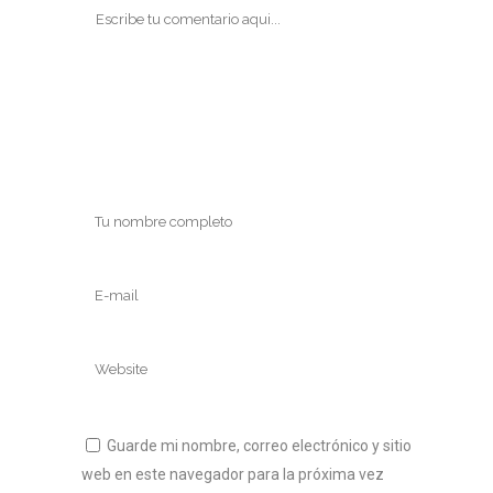
Guarde mi nombre, correo electrónico y sitio
web en este navegador para la próxima vez