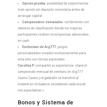
Opción prueba:
posibilidad de experimentar
todo opción sin depósito monetaria antes de
arriesgar capital
Campeonatos semanales:
certámenes con
tableros de clasificación donde los mejores
participantes reciben recompensas adicionales
en cash
Exclusivas de Arg777:
juegos
personalizados creados exclusivamente para
esta sitio con temas especiales
Carolina P.
compartió su experiencia:
«Gané el
campeonato mensual de veintiuno en Arg777
Casino Casino y el galardón se transfirió al
instante en mi balance, excediendo cada una de
mis expectativas.»
Bonos y Sistema de