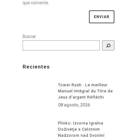
que comente.
Buscar
Recientes
Tower Rush : Le meilleur
Manuel Intégral du Titre de
Jeux d’argent Réfléchi
08 agosto, 2026
Plinko: Izvorna Igralna
Doživetje s Celotnim
Nadzorom nad Svojimi