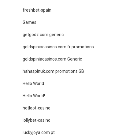
freshbet-spain
Games
getgodz.com generic
goldspiniacasinos.com fr promotions
goldspiniacasinos.com Generic
hahaspinuk.com promotions GB
Hello World
Hello World!
hotloot-casino
lollybet-casino
luckyjoya.com pt