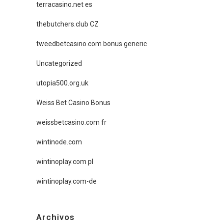
terracasino.net es
thebutchers.club CZ
tweedbetcasino.com bonus generic
Uncategorized
utopia500.org.uk
Weiss Bet Casino Bonus
weissbetcasino.com fr
wintinode.com
wintinoplay.com pl
wintinoplay.com-de
Archivos