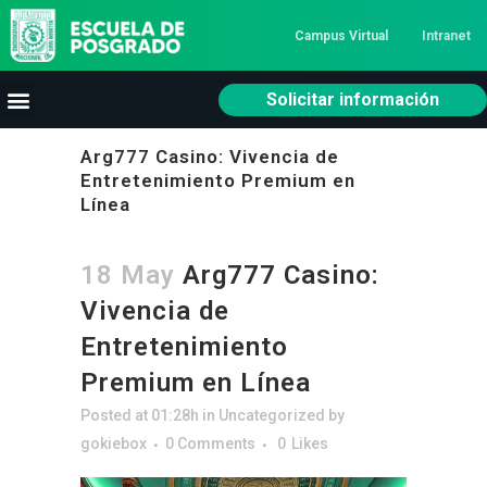
Campus Virtual
Intranet
Solicitar información
Arg777 Casino: Vivencia de
Entretenimiento Premium en
Línea
18 May
Arg777 Casino:
Vivencia de
Entretenimiento
Premium en Línea
Posted at 01:28h
in
Uncategorized
by
gokiebox
0 Comments
0
Likes