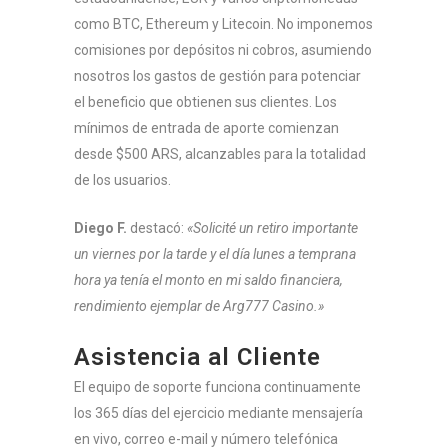
como BTC, Ethereum y Litecoin. No imponemos
comisiones por depósitos ni cobros, asumiendo
nosotros los gastos de gestión para potenciar
el beneficio que obtienen sus clientes. Los
mínimos de entrada de aporte comienzan
desde $500 ARS, alcanzables para la totalidad
de los usuarios.
Diego F.
destacó:
«Solicité un retiro importante
un viernes por la tarde y el día lunes a temprana
hora ya tenía el monto en mi saldo financiera,
rendimiento ejemplar de Arg777 Casino.»
Asistencia al Cliente
El equipo de soporte funciona continuamente
los 365 días del ejercicio mediante mensajería
en vivo, correo e-mail y número telefónica