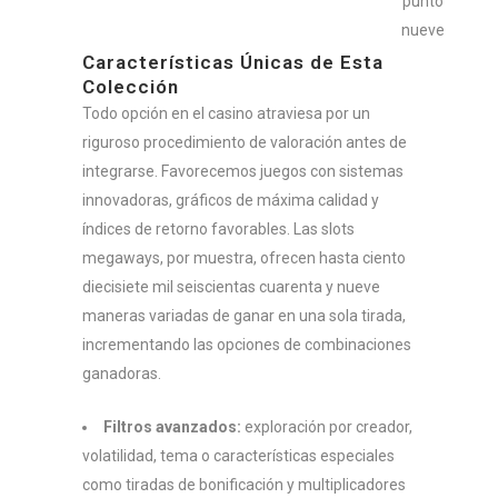
punto
nueve
Características Únicas de Esta
Colección
Todo opción en el casino atraviesa por un
riguroso procedimiento de valoración antes de
integrarse. Favorecemos juegos con sistemas
innovadoras, gráficos de máxima calidad y
índices de retorno favorables. Las slots
megaways, por muestra, ofrecen hasta ciento
diecisiete mil seiscientas cuarenta y nueve
maneras variadas de ganar en una sola tirada,
incrementando las opciones de combinaciones
ganadoras.
Filtros avanzados:
exploración por creador,
volatilidad, tema o características especiales
como tiradas de bonificación y multiplicadores