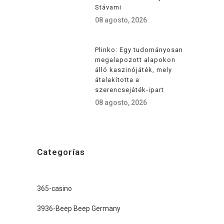
Stávami
08 agosto, 2026
Plinko: Egy tudományosan
megalapozott alapokon
álló kaszinójáték, mely
átalakította a
szerencsejáték-ipart
08 agosto, 2026
Categorías
365-casino
3936-Beep Beep Germany