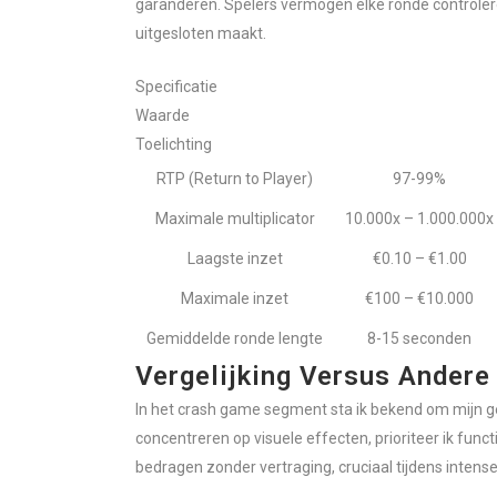
garanderen. Spelers vermogen elke ronde controle
uitgesloten maakt.
Specificatie
Waarde
Toelichting
RTP (Return to Player)
97-99%
Maximale multiplicator
10.000x – 1.000.000x
Laagste inzet
€0.10 – €1.00
Maximale inzet
€100 – €10.000
Gemiddelde ronde lengte
8-15 seconden
Vergelijking Versus Ander
In het crash game segment sta ik bekend om mijn g
concentreren op visuele effecten, prioriteer ik funct
bedragen zonder vertraging, cruciaal tijdens inten