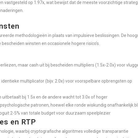
vastgesteld op 1.97x, wat bewijst dat de meeste voorzichtige strateg
benaderingen.
nsten
ureerde methodologieën in plaats van impulsieve beslissingen. De hoog
 bescheiden winsten en occasionele hogere risico’s.
rliezen, maar cash uit bij bescheiden multipliers (1.5x-2.0x) voor vlugg
 identieke multiplicator (bijv. 2.0x) voor voorspelbare opbrengsten op
uitbetaalt bij 1.5x en de andere wacht tot 3.0x of hoger
psychologische patronen, hoewel elke ronde wiskundig onafhankelijk bli
ooguit 2-5% van totale budget voor duurzaam speelplezier
ies en RTP
ologie, waarbij cryptografische algoritmes volledige transparantie