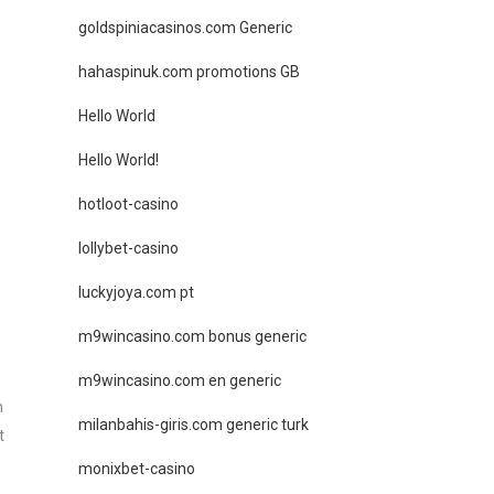
goldspiniacasinos.com Generic
hahaspinuk.com promotions GB
Hello World
Hello World!
hotloot-casino
lollybet-casino
luckyjoya.com pt
m9wincasino.com bonus generic
m9wincasino.com en generic
n
milanbahis-giris.com generic turk
t
monixbet-casino