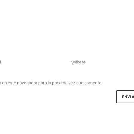
eb en este navegador para la próxima vez que comente.