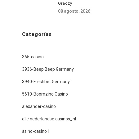
Graczy
08 agosto, 2026
Categorías
365-casino
3936-Beep Beep Germany
3940-Freshbet Germany
5610-Boomzino Casino
e
alexander-casino
alle nederlandse casinos_nl
asino-casino1