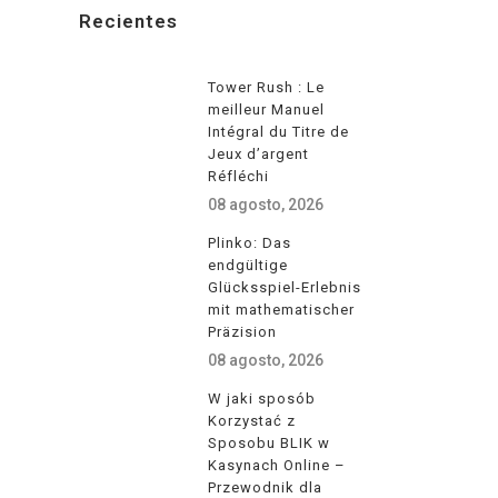
Recientes
Tower Rush : Le
meilleur Manuel
Intégral du Titre de
Jeux d’argent
Réfléchi
08 agosto, 2026
Plinko: Das
endgültige
Glücksspiel-Erlebnis
mit mathematischer
Präzision
08 agosto, 2026
W jaki sposób
Korzystać z
Sposobu BLIK w
Kasynach Online –
Przewodnik dla