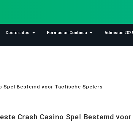
Doctorados
Formación Continua
Admisión 2026
no Spel Bestemd voor Tactische Spelers
este Crash Casino Spel Bestemd voor