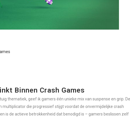
 Games
inkt Binnen Crash Games
egtuig thematiek, geef ik gamers één unieke mix van suspense en grip. D
 multiplicator die progressief stijgt voordat de onvermijdelijke crash
len is de actieve betrokkenheid dat benodigd is – gamers beslissen zelf