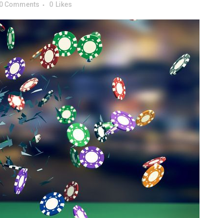
0 Comments
0
Likes