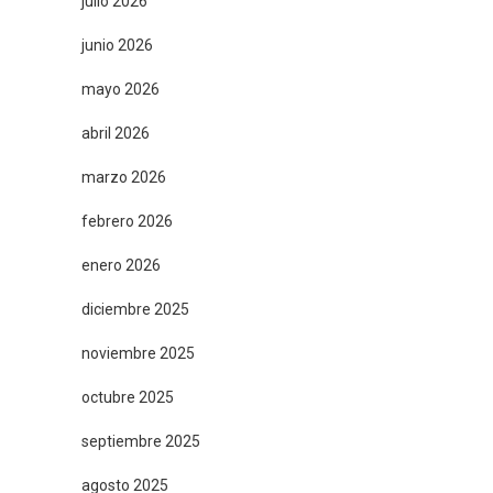
julio 2026
junio 2026
mayo 2026
abril 2026
marzo 2026
febrero 2026
enero 2026
diciembre 2025
noviembre 2025
octubre 2025
septiembre 2025
agosto 2025