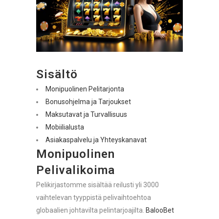
Sisältö
Monipuolinen Pelitarjonta
Bonusohjelma ja Tarjoukset
Maksutavat ja Turvallisuus
Mobiilialusta
Asiakaspalvelu ja Yhteyskanavat
Monipuolinen
Pelivalikoima
Pelikirjastomme sisältää reilusti yli 3000
vaihtelevan tyyppistä pelivaihtoehtoa
globaalien johtavilta pelintarjoajilta.
BalooBet