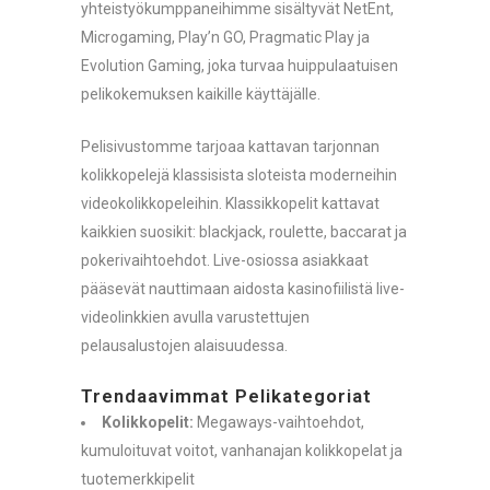
yhteistyökumppaneihimme sisältyvät NetEnt,
Microgaming, Play’n GO, Pragmatic Play ja
Evolution Gaming, joka turvaa huippulaatuisen
pelikokemuksen kaikille käyttäjälle.
Pelisivustomme tarjoaa kattavan tarjonnan
kolikkopelejä klassisista sloteista moderneihin
videokolikkopeleihin. Klassikkopelit kattavat
kaikkien suosikit: blackjack, roulette, baccarat ja
pokerivaihtoehdot. Live-osiossa asiakkaat
pääsevät nauttimaan aidosta kasinofiilistä live-
videolinkkien avulla varustettujen
pelausalustojen alaisuudessa.
Trendaavimmat Pelikategoriat
Kolikkopelit:
Megaways-vaihtoehdot,
kumuloituvat voitot, vanhanajan kolikkopelat ja
tuotemerkkipelit