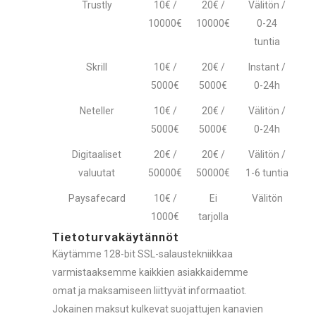
Trustly
10€ /
20€ /
Välitön /
10000€
10000€
0-24
tuntia
Skrill
10€ /
20€ /
Instant /
5000€
5000€
0-24h
Neteller
10€ /
20€ /
Välitön /
5000€
5000€
0-24h
Digitaaliset
20€ /
20€ /
Välitön /
valuutat
50000€
50000€
1-6 tuntia
Paysafecard
10€ /
Ei
Välitön
1000€
tarjolla
Tietoturvakäytännöt
Käytämme 128-bit SSL-salaustekniikkaa
varmistaaksemme kaikkien asiakkaidemme
omat ja maksamiseen liittyvät informaatiot.
Jokainen maksut kulkevat suojattujen kanavien