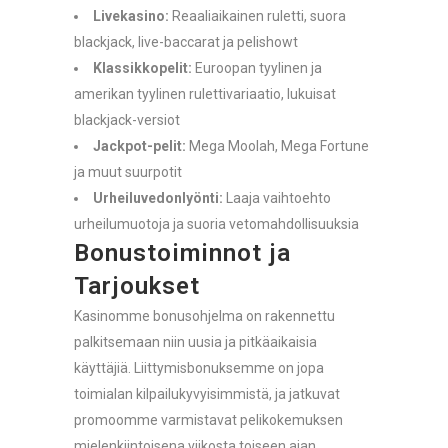
Livekasino:
Reaaliaikainen ruletti, suora
blackjack, live-baccarat ja pelishowt
Klassikkopelit:
Euroopan tyylinen ja
amerikan tyylinen rulettivariaatio, lukuisat
blackjack-versiot
Jackpot-pelit:
Mega Moolah, Mega Fortune
ja muut suurpotit
Urheiluvedonlyönti:
Laaja vaihtoehto
urheilumuotoja ja suoria vetomahdollisuuksia
Bonustoiminnot ja
Tarjoukset
Kasinomme bonusohjelma on rakennettu
palkitsemaan niin uusia ja pitkäaikaisia
käyttäjiä. Liittymisbonuksemme on jopa
toimialan kilpailukyvyisimmistä, ja jatkuvat
promoomme varmistavat pelikokemuksen
mielenkiintoisena viikosta toiseen ajan.