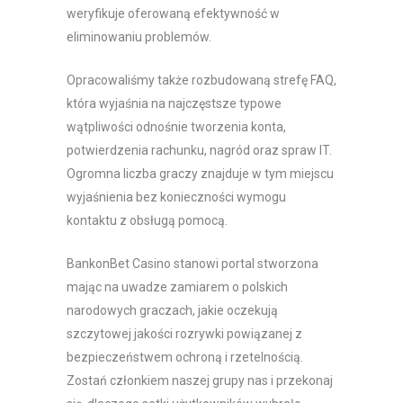
weryfikuje oferowaną efektywność w
eliminowaniu problemów.
Opracowaliśmy także rozbudowaną strefę FAQ,
która wyjaśnia na najczęstsze typowe
wątpliwości odnośnie tworzenia konta,
potwierdzenia rachunku, nagród oraz spraw IT.
Ogromna liczba graczy znajduje w tym miejscu
wyjaśnienia bez konieczności wymogu
kontaktu z obsługą pomocą.
BankonBet Casino stanowi portal stworzona
mając na uwadze zamiarem o polskich
narodowych graczach, jakie oczekują
szczytowej jakości rozrywki powiązanej z
bezpieczeństwem ochroną i rzetelnością.
Zostań członkiem naszej grupy nas i przekonaj