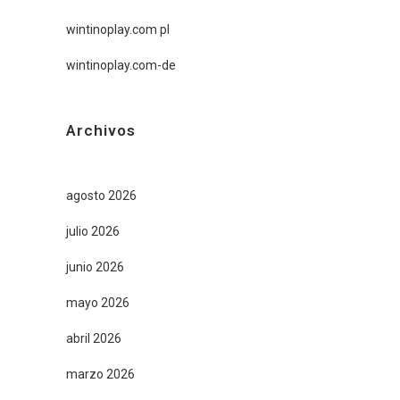
wintinoplay.com pl
wintinoplay.com-de
Archivos
agosto 2026
julio 2026
junio 2026
mayo 2026
abril 2026
marzo 2026