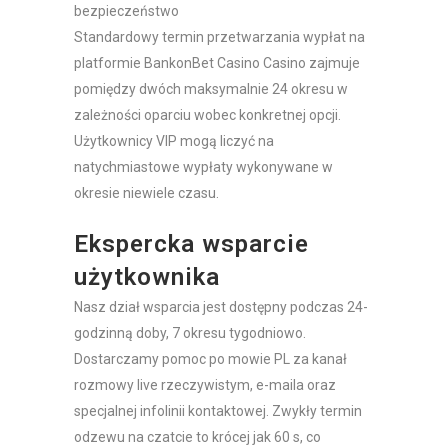
bezpieczeństwo
Standardowy termin przetwarzania wypłat na
platformie BankonBet Casino Casino zajmuje
pomiędzy dwóch maksymalnie 24 okresu w
zależności oparciu wobec konkretnej opcji.
Użytkownicy VIP mogą liczyć na
natychmiastowe wypłaty wykonywane w
okresie niewiele czasu.
Ekspercka wsparcie
użytkownika
Nasz dział wsparcia jest dostępny podczas 24-
godzinną doby, 7 okresu tygodniowo.
Dostarczamy pomoc po mowie PL za kanał
rozmowy live rzeczywistym, e-maila oraz
specjalnej infolinii kontaktowej. Zwykły termin
odzewu na czatcie to krócej jak 60 s, co