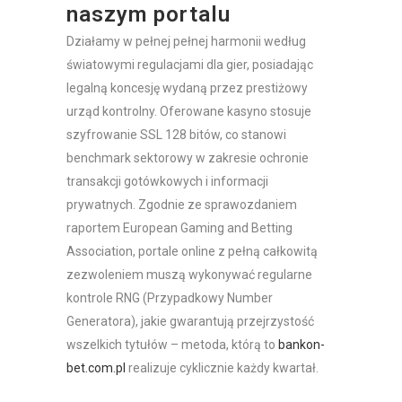
naszym portalu
Działamy w pełnej pełnej harmonii według
światowymi regulacjami dla gier, posiadając
legalną koncesję wydaną przez prestiżowy
urząd kontrolny. Oferowane kasyno stosuje
szyfrowanie SSL 128 bitów, co stanowi
benchmark sektorowy w zakresie ochronie
transakcji gotówkowych i informacji
prywatnych. Zgodnie ze sprawozdaniem
raportem European Gaming and Betting
Association, portale online z pełną całkowitą
zezwoleniem muszą wykonywać regularne
kontrole RNG (Przypadkowy Number
Generatora), jakie gwarantują przejrzystość
wszelkich tytułów – metoda, którą to
bankon-
bet.com.pl
realizuje cyklicznie każdy kwartał.