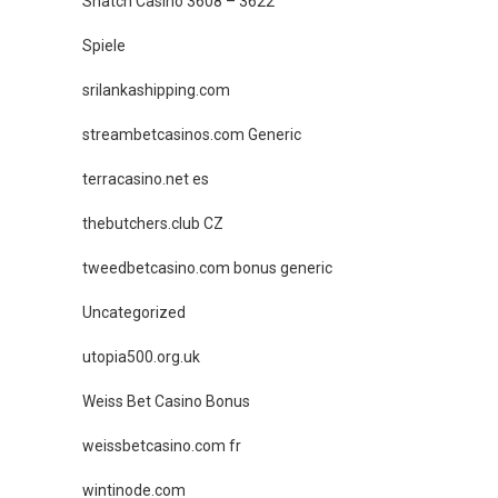
Snatch Casino 3608 – 3622
Spiele
srilankashipping.com
streambetcasinos.com Generic
terracasino.net es
thebutchers.club CZ
tweedbetcasino.com bonus generic
Uncategorized
utopia500.org.uk
Weiss Bet Casino Bonus
weissbetcasino.com fr
wintinode.com