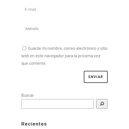
Guarde mi nombre, correo electrónico y sitio
web en este navegador para la próxima vez
que comente.
Buscar
Recientes