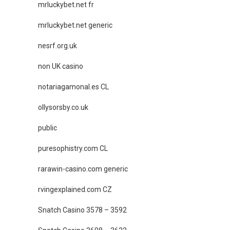
mrluckybet.net fr
mrluckybet.net generic
nesrf.org.uk
non UK casino
notariagamonal.es CL
ollysorsby.co.uk
public
puresophistry.com CL
rarawin-casino.com generic
rvingexplained.com CZ
Snatch Casino 3578 – 3592