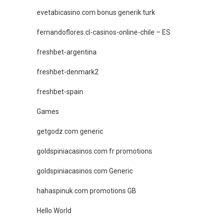
evetabicasino.com bonus generik turk
fernandoflores.cl-casinos-online-chile – ES
freshbet-argentina
freshbet-denmark2
freshbet-spain
Games
getgodz.com generic
goldspiniacasinos.com fr promotions
goldspiniacasinos.com Generic
hahaspinuk.com promotions GB
Hello World