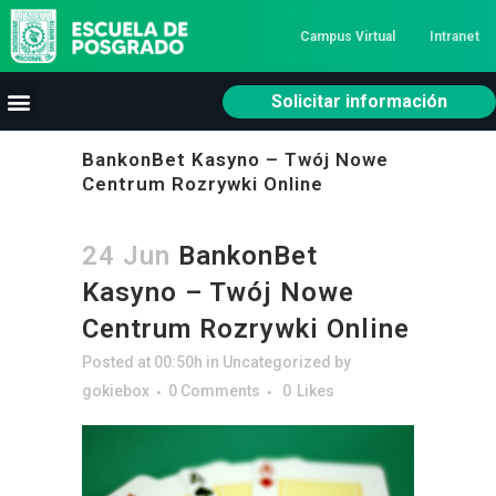
Campus Virtual
Intranet
Solicitar información
BankonBet Kasyno – Twój Nowe
Centrum Rozrywki Online
24 Jun
BankonBet
Kasyno – Twój Nowe
Centrum Rozrywki Online
Posted at 00:50h
in
Uncategorized
by
gokiebox
0 Comments
0
Likes