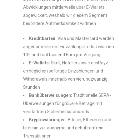
Abwicklungen mittlerweile über E-Wallets
abgewickelt, weshalb wir diesem Segment
besondere Aufmerksamkeit widmen.
Kreditkarten:
Visa und Mastercard werden
angenommen mit Einzahlungslimits zwischen
10€ und fünftausend Euro pro Vorgang
E-Wallets:
Skrill, Neteller sowie ecoPayz
ermöglichen sofortige Einzahlungen und
Withdrawals innerhalb von vierundzwanzig
Stunden
Banküberweisungen:
Traditionelle SEPA-
Überweisungen für größere Beträge mit
verstärkten Sicherheitsstandards
Kryptowährungen:
Bitcoin, Ethereum und
Litecoin zur anonyme und gebührenfreie
Transaktionen