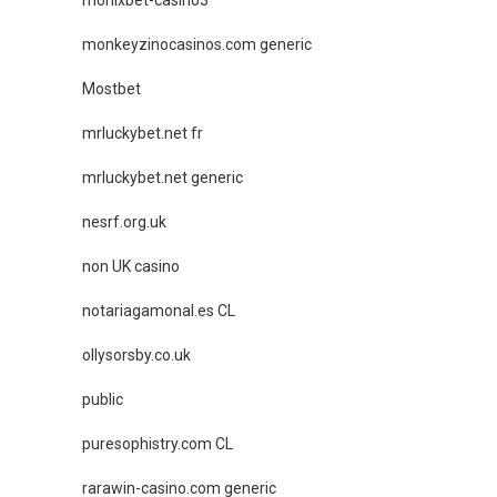
monixbet-casino3
monkeyzinocasinos.com generic
Mostbet
mrluckybet.net fr
mrluckybet.net generic
nesrf.org.uk
non UK casino
notariagamonal.es CL
ollysorsby.co.uk
public
puresophistry.com CL
rarawin-casino.com generic