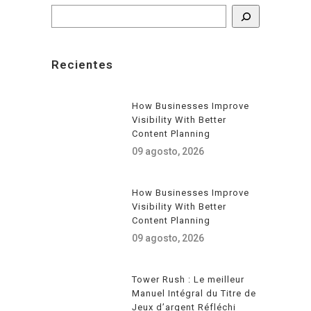
Recientes
How Businesses Improve
Visibility With Better
Content Planning
09 agosto, 2026
How Businesses Improve
Visibility With Better
Content Planning
09 agosto, 2026
Tower Rush : Le meilleur
Manuel Intégral du Titre de
Jeux d’argent Réfléchi