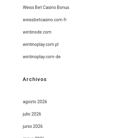
Weiss Bet Casino Bonus
weissbetcasino.com fr
wintinode.com
wintinoplay.com pl
wintinoplay.com-de
Archivos
agosto 2026
julio 2026
junio 2026