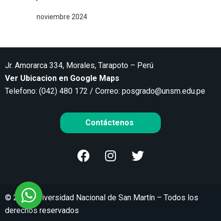
noviembre 2024
Jr. Amorarca 334, Morales, Tarapoto – Perú
Ver Ubicacion en Google Maps
Telefono: (042) 480 172 / Correo:
posgrado@unsm.edu.pe
Contáctenos
© 2021 Universidad Nacional de San Martín – Todos los
derechos reservados