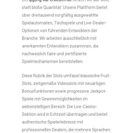
statt bloße Quantität. Unsere Plattform bietet
über dreitausend sorgfältig ausgewählte
Spielautomaten, Tischspiele und Live-Dealer-
Optionen von führenden Entwicklern der
Branche. Wir arbeiten ausschließlich mit
anerkannten Entwicklern zusammen, die
nachweislich faire und zertifizierte
Spielmechanismen bereitstellen.
Diese Rubrik der Slots umfasst klassische Fruit-
Slots, zeitgemäße Videoslots mit neuartigen
Bonusfunktionen sowie progressive Jackpot-
Spiele mit Gewinnmöglichkeiten im
siebenstelligen Bereich. Die Live-Casino-
Sektion wird in Echtzeit übertragen und bietet
authentische Spielerlebnisse mit
professionellen Dealern, die mehrere Sprachen