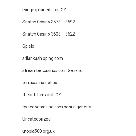
rvingexplained.com CZ
Snatch Casino 3578 – 3592
Snatch Casino 3608 – 3622
Spiele
srilankashipping.com
streambetcasinos.com Generic
terracasino.net es
thebutchers.club CZ
tweedbetcasino.com bonus generic
Uncategorized
utopia500.org.uk