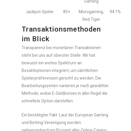
Gaming
Jackpot-Spiele
85+
Microgaming,
94.1%
Red Tiger
Transaktionsmethoden
im Blick
Transparenz bei monetären Transaktionen
steht bei uns auf oberster Stelle. Wir hat
bewusst ein weites Spektrum an
Bezahloptionen integriert, um sämtlichen
Spielerpräferenzen gerecht zu werden. Die
Bearbeitungszeiten variieren je nach gewählter
Methode, wobei E-Geldbörsen in aller Regel die
schnellste Option darstellen.
Ein bestätigter Fakt: Laut der European Gaming
und Betting Vereinigung werden
siebenundsechzig Prozent aller Online-Casino-