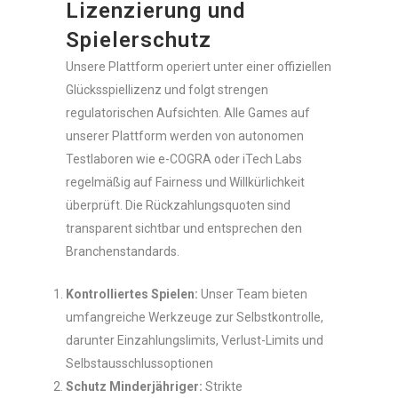
Lizenzierung und
Spielerschutz
Unsere Plattform operiert unter einer offiziellen
Glücksspiellizenz und folgt strengen
regulatorischen Aufsichten. Alle Games auf
unserer Plattform werden von autonomen
Testlaboren wie e-COGRA oder iTech Labs
regelmäßig auf Fairness und Willkürlichkeit
überprüft. Die Rückzahlungsquoten sind
transparent sichtbar und entsprechen den
Branchenstandards.
Kontrolliertes Spielen:
Unser Team bieten
umfangreiche Werkzeuge zur Selbstkontrolle,
darunter Einzahlungslimits, Verlust-Limits und
Selbstausschlussoptionen
Schutz Minderjähriger:
Strikte