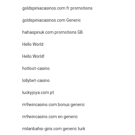
goldspiniacasinos.com fr promotions
goldspiniacasinos.com Generic
hahaspinuk.com promotions GB
Hello World
Hello World!
hotloot-casino
lollybet-casino
luckyjoya.com pt
m9wincasino.com bonus generic
m9wincasino.com en generic
milanbahis-giris.com generic turk