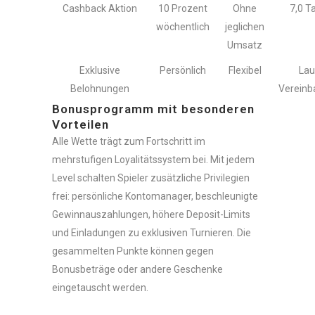
Cashback Aktion
10 Prozent
Ohne
7,0 T
wöchentlich
jeglichen
Umsatz
Exklusive
Persönlich
Flexibel
Lau
Belohnungen
Vereinb
Bonusprogramm mit besonderen
Vorteilen
Alle Wette trägt zum Fortschritt im
mehrstufigen Loyalitätssystem bei. Mit jedem
Level schalten Spieler zusätzliche Privilegien
frei: persönliche Kontomanager, beschleunigte
Gewinnauszahlungen, höhere Deposit-Limits
und Einladungen zu exklusiven Turnieren. Die
gesammelten Punkte können gegen
Bonusbeträge oder andere Geschenke
eingetauscht werden.