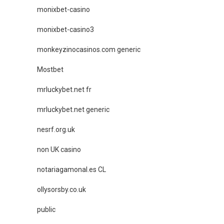
monixbet-casino
monixbet-casino3
monkeyzinocasinos.com generic
Mostbet
mrluckybet.net fr
mrluckybet.net generic
nesrf.org.uk
non UK casino
notariagamonal.es CL
ollysorsby.co.uk
public