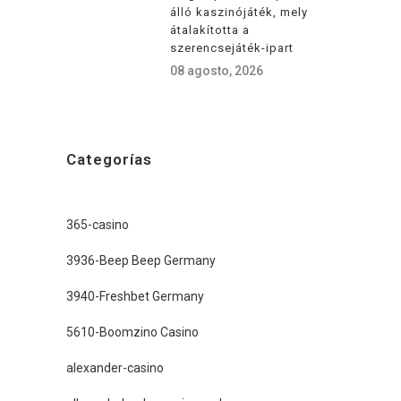
álló kaszinójáték, mely
átalakította a
szerencsejáték-ipart
08 agosto, 2026
Categorías
365-casino
3936-Beep Beep Germany
3940-Freshbet Germany
5610-Boomzino Casino
alexander-casino