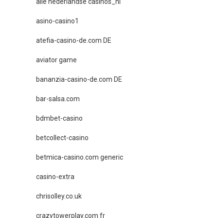
alle nederlandse casinos_nl
asino-casino1
atefia-casino-de.com DE
aviator game
bananzia-casino-de.com DE
bar-salsa.com
bdmbet-casino
betcollect-casino
betmica-casino.com generic
casino-extra
chrisolley.co.uk
crazytowerplay.com fr