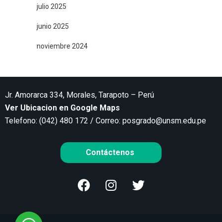
julio 2025
junio 2025
noviembre 2024
Jr. Amorarca 334, Morales, Tarapoto – Perú
Ver Ubicacion en Google Maps
Telefono: (042) 480 172 / Correo:
posgrado@unsm.edu.pe
Contáctenos