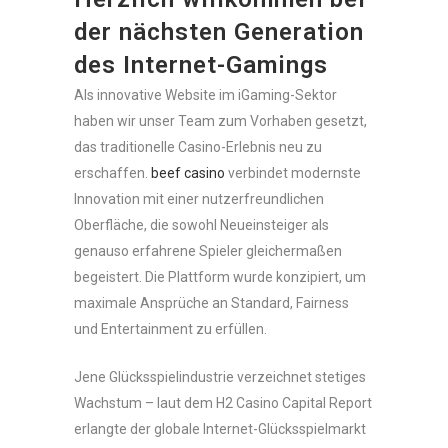
der nächsten Generation
des Internet-Gamings
Als innovative Website im iGaming-Sektor
haben wir unser Team zum Vorhaben gesetzt,
das traditionelle Casino-Erlebnis neu zu
erschaffen.
beef casino
verbindet modernste
Innovation mit einer nutzerfreundlichen
Oberfläche, die sowohl Neueinsteiger als
genauso erfahrene Spieler gleichermaßen
begeistert. Die Plattform wurde konzipiert, um
maximale Ansprüche an Standard, Fairness
und Entertainment zu erfüllen.
Jene Glücksspielindustrie verzeichnet stetiges
Wachstum – laut dem H2 Casino Capital Report
erlangte der globale Internet-Glücksspielmarkt