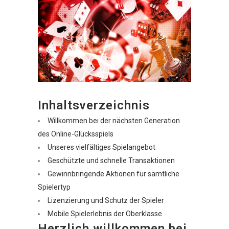
Inhaltsverzeichnis
Willkommen bei der nächsten Generation
des Online-Glücksspiels
Unseres vielfältiges Spielangebot
Geschützte und schnelle Transaktionen
Gewinnbringende Aktionen für sämtliche
Spielertyp
Lizenzierung und Schutz der Spieler
Mobile Spielerlebnis der Oberklasse
Herzlich willkommen bei