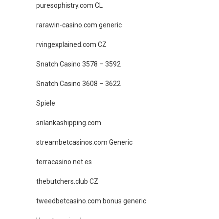
puresophistry.com CL
rarawin-casino.com generic
rvingexplained.com CZ
Snatch Casino 3578 – 3592
Snatch Casino 3608 – 3622
Spiele
srilankashipping.com
streambetcasinos.com Generic
terracasino.net es
thebutchers.club CZ
tweedbetcasino.com bonus generic