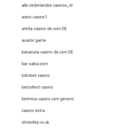
alle nederlandse casinos_nl
asino-casino1
atefia-casino-de.com DE
aviator game
bananzia-casino-de.com DE
bar-salsa.com
bdmbet-casino
betcollect-casino
betmica-casino.com generic
casino-extra
chrisolley.co.uk