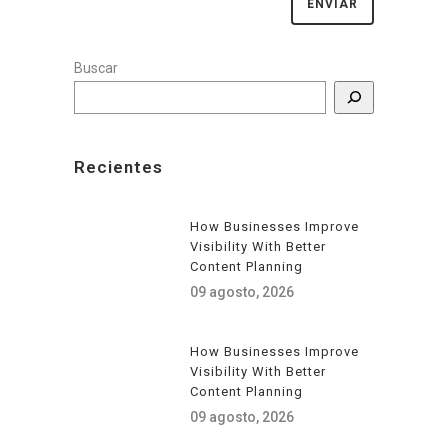
Buscar
Recientes
How Businesses Improve
Visibility With Better
Content Planning
09 agosto, 2026
How Businesses Improve
Visibility With Better
Content Planning
09 agosto, 2026