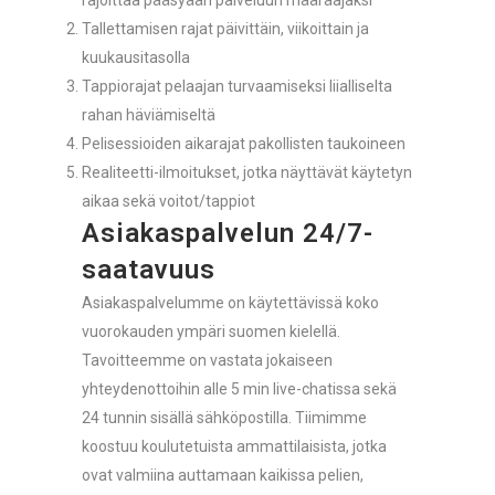
Tallettamisen rajat päivittäin, viikoittain ja
kuukausitasolla
Tappiorajat pelaajan turvaamiseksi liialliselta
rahan häviämiseltä
Pelisessioiden aikarajat pakollisten taukoineen
Realiteetti-ilmoitukset, jotka näyttävät käytetyn
aikaa sekä voitot/tappiot
Asiakaspalvelun 24/7-
saatavuus
Asiakaspalvelumme on käytettävissä koko
vuorokauden ympäri suomen kielellä.
Tavoitteemme on vastata jokaiseen
yhteydenottoihin alle 5 min live-chatissa sekä
24 tunnin sisällä sähköpostilla. Tiimimme
koostuu koulutetuista ammattilaisista, jotka
ovat valmiina auttamaan kaikissa pelien,