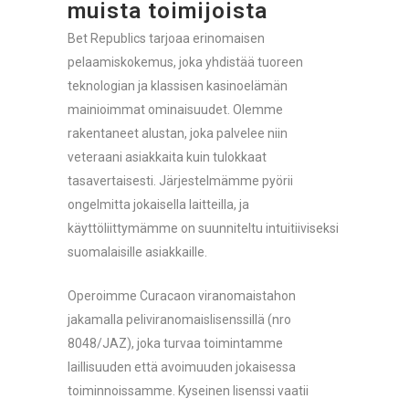
muista toimijoista
Bet Republics tarjoaa erinomaisen
pelaamiskokemus, joka yhdistää tuoreen
teknologian ja klassisen kasinoelämän
mainioimmat ominaisuudet. Olemme
rakentaneet alustan, joka palvelee niin
veteraani asiakkaita kuin tulokkaat
tasavertaisesti. Järjestelmämme pyörii
ongelmitta jokaisella laitteilla, ja
käyttöliittymämme on suunniteltu intuitiiviseksi
suomalaisille asiakkaille.
Operoimme Curacaon viranomaistahon
jakamalla peliviranomaislisenssillä (nro
8048/JAZ), joka turvaa toimintamme
laillisuuden että avoimuuden jokaisessa
toiminnoissamme. Kyseinen lisenssi vaatii