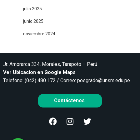
julio 2025
junio 2025
noviembre 2024
Jr. Amorarca 334, Morales, Tarapoto – Perú
Ver Ubicacion en Google Maps
Telefono: (042) 480 172 / Correo:
posgrado@unsm.edu.pe
Contáctenos