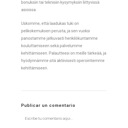
bonuksiin tai teknisiin kysymyksiin liittyvissä
asioissa.
Uskomme, että laadukas tuki on
pelikokemuksen perusta, ja sen vuoksi
panostamme jatkuvasti henkilökuntamme
kouluttamiseen sekä palvelumme
kehittämiseen. Palautteesi on meille tärkeää, ja
hyödynnämme sitä aktiivisesti operointiemme
kehittämiseen.
Publicar un comentario