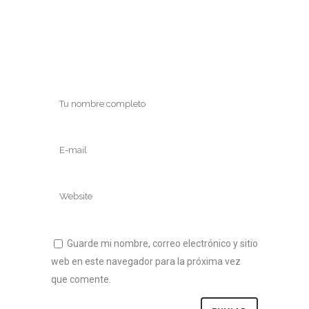
Guarde mi nombre, correo electrónico y sitio
web en este navegador para la próxima vez
que comente.