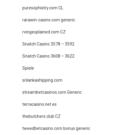
puresophistry.com CL
rarawin-casino.com generic
rvingexplained.com CZ
Snatch Casino 3578 – 3592
Snatch Casino 3608 – 3622
Spiele
srilankashipping.com
streambetcasinos.com Generic
terracasino.net es
thebutchers.club CZ
tweedbetcasino.com bonus generic