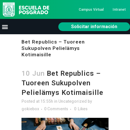
Campus Virtual
Intranet
Solicitar información
Bet Republics – Tuoreen
Sukupolven Pelielämys
Kotimaisille
10 Jun
Bet Republics –
Tuoreen Sukupolven
Pelielämys Kotimaisille
Posted at 15:55h
in
Uncategorized
by
gokiebox
0 Comments
0
Likes