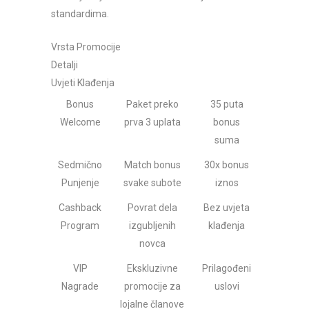
standardima.
Vrsta Promocije
Detalji
Uvjeti Klađenja
Bonus
Paket preko
35 puta
Welcome
prva 3 uplata
bonus
suma
Sedmično
Match bonus
30x bonus
Punjenje
svake subote
iznos
Cashback
Povrat dela
Bez uvjeta
Program
izgubljenih
klađenja
novca
VIP
Ekskluzivne
Prilagođeni
Nagrade
promocije za
uslovi
lojalne članove