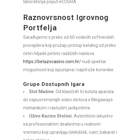
laboratorija poput eCOGRA.
Raznovrsnost Igrovnog
Portfelja
Saraðujemo s preko od 60 vodećih softverskih
provajdera koji pružaju pristup katalog od preko
četiri hiljade petsto različitih naslova.
https://betazocasino.com.hr/
nudi spektar
mogućnosti koji ispunjava i najstrože korisnike.
Grupe Dostupnih Igara
Slot Mašine:
Od klasičnih tri koluta aparata
do najsuvremenijih video slotova s Megaways
mehanikom i rastućim jackpotima
Uživo Kazino Stolovi:
Autentično iskustvo
sa profesionalnim dealerima u realnom
vremenu koji upravljaju blekdžek, rulet, bakarat i