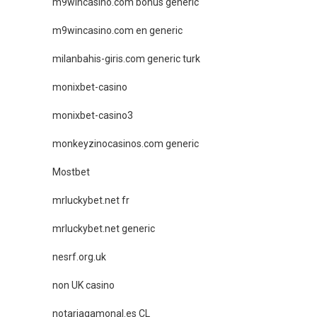
m9wincasino.com bonus generic
m9wincasino.com en generic
milanbahis-giris.com generic turk
monixbet-casino
monixbet-casino3
monkeyzinocasinos.com generic
Mostbet
mrluckybet.net fr
mrluckybet.net generic
nesrf.org.uk
non UK casino
notariagamonal.es CL