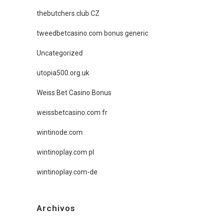
thebutchers.club CZ
tweedbetcasino.com bonus generic
Uncategorized
utopia500.org.uk
Weiss Bet Casino Bonus
weissbetcasino.com fr
wintinode.com
wintinoplay.com pl
wintinoplay.com-de
Archivos