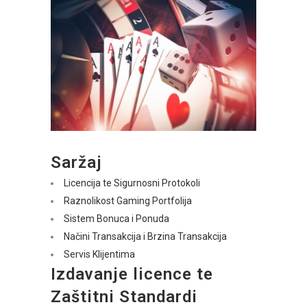
Saržaj
Licencija te Sigurnosni Protokoli
Raznolikost Gaming Portfolija
Sistem Bonuса i Ponuda
Načini Transakcija i Brzina Transakcija
Servis Klijentima
Izdavanje licence te
Zaštitni Standardi