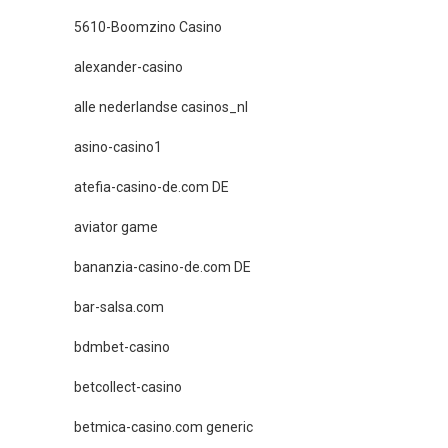
5610-Boomzino Casino
alexander-casino
alle nederlandse casinos_nl
asino-casino1
atefia-casino-de.com DE
aviator game
bananzia-casino-de.com DE
bar-salsa.com
bdmbet-casino
betcollect-casino
betmica-casino.com generic