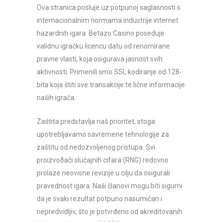
Ova stranica posluje uz potpunoj saglasnosti s
internacionalnim normama industrije internet
hazardnih igara. Betazo Casino poseduje
validnu igračku licencu datu od renomirane
pravne vlasti, koja osigurava jasnost svih
aktivnosti. Primenili smo SSL kodiranje od 128-
bita koja štiti sve transakcije te lične informacije
naših igrača.
Zaštita predstavlja naš prioritet, stoga
upotrebljavamo savremene tehnologije za
zaštitu od nedozvoljenog pristupa. Svi
proizvoðači slučajnih cifara (RNG) redovno
prolaze neovisne revizije u cilјu da osigurali
pravednost igara. Naši članovi mogu biti sigurni
da je svaki rezultat potpuno nasumičan i
nepredvidljiv, što je potvrđeno od akreditovanih