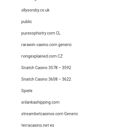
ollysorsby.co.uk
public
puresophistry.com CL
rarawin-casino.com generic
rvingexplained.com CZ
Snatch Casino 3578 – 3592
Snatch Casino 3608 – 3622
Spiele
srilankashipping.com
streambetcasinos.com Generic
terracasino.net es