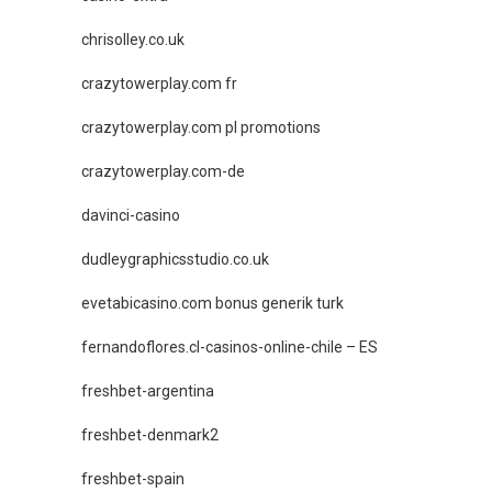
chrisolley.co.uk
crazytowerplay.com fr
crazytowerplay.com pl promotions
crazytowerplay.com-de
davinci-casino
dudleygraphicsstudio.co.uk
evetabicasino.com bonus generik turk
fernandoflores.cl-casinos-online-chile – ES
freshbet-argentina
freshbet-denmark2
freshbet-spain