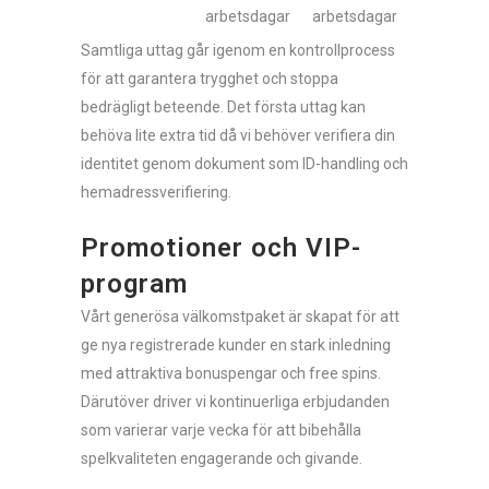
arbetsdagar
arbetsdagar
Samtliga uttag går igenom en kontrollprocess
för att garantera trygghet och stoppa
bedrägligt beteende. Det första uttag kan
behöva lite extra tid då vi behöver verifiera din
identitet genom dokument som ID-handling och
hemadressverifiering.
Promotioner och VIP-
program
Vårt generösa välkomstpaket är skapat för att
ge nya registrerade kunder en stark inledning
med attraktiva bonuspengar och free spins.
Därutöver driver vi kontinuerliga erbjudanden
som varierar varje vecka för att bibehålla
spelkvaliteten engagerande och givande.