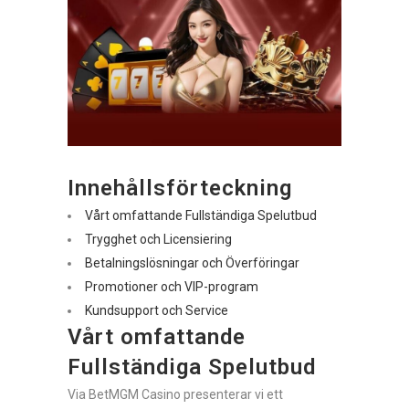
Innehållsförteckning
Vårt omfattande Fullständiga Spelutbud
Trygghet och Licensiering
Betalningslösningar och Överföringar
Promotioner och VIP-program
Kundsupport och Service
Vårt omfattande
Fullständiga Spelutbud
Via BetMGM Casino presenterar vi ett