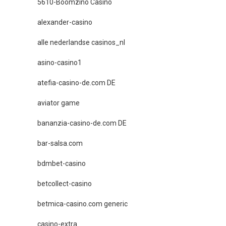
5610-Boomzino Casino
alexander-casino
alle nederlandse casinos_nl
asino-casino1
atefia-casino-de.com DE
aviator game
bananzia-casino-de.com DE
bar-salsa.com
bdmbet-casino
betcollect-casino
betmica-casino.com generic
casino-extra