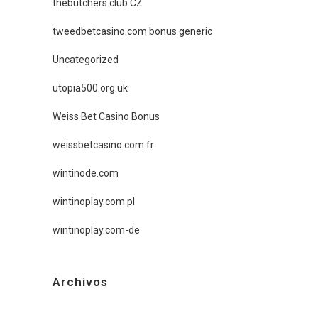
thebutchers.club CZ
tweedbetcasino.com bonus generic
Uncategorized
utopia500.org.uk
Weiss Bet Casino Bonus
weissbetcasino.com fr
wintinode.com
wintinoplay.com pl
wintinoplay.com-de
Archivos