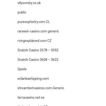
ollysorsby.co.uk
public
puresophistry.com CL
rarawin-casino.com generic
rvingexplained.com CZ
Snatch Casino 3578 – 3592
Snatch Casino 3608 – 3622
Spiele
srilankashipping.com
streambetcasinos.com Generic
terracasino.net es