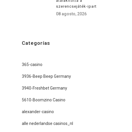
átalakította a
szerencsejáték-ipart
08 agosto, 2026
Categorías
365-casino
3936-Beep Beep Germany
3940-Freshbet Germany
5610-Boomzino Casino
alexander-casino
alle nederlandse casinos_nl