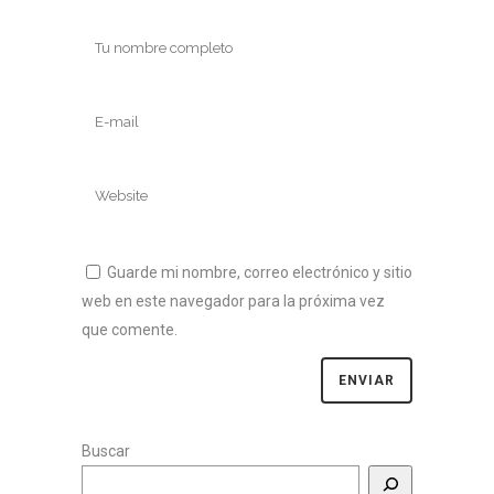
Guarde mi nombre, correo electrónico y sitio
web en este navegador para la próxima vez
que comente.
Buscar