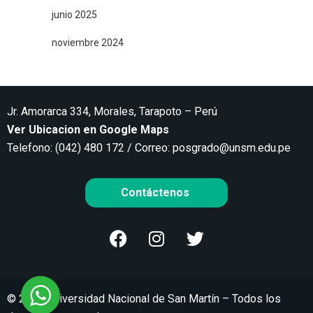
junio 2025
noviembre 2024
Jr. Amorarca 334, Morales, Tarapoto – Perú
Ver Ubicacion en Google Maps
Telefono: (042) 480 172 / Correo:
posgrado@unsm.edu.pe
Contáctenos
© 2021 Universidad Nacional de San Martín – Todos los