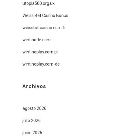
utopia500.org.uk
Weiss Bet Casino Bonus
weissbetcasino.com fr
wintinode.com
wintinoplay.com pl
wintinoplay.com-de
Archivos
agosto 2026
julio 2026
junio 2026