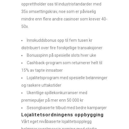
opprettholder oss til industristandarder med
35x omsettingskrav, noe som er påviselig
mindre enn flere andre casinoer som krever 40-
50x.
Innskuddsbonus opp til fem tusen kr
distribuert over fire forskjellige transaksjoner
Bonusspinn på spesielle slots hver uke
Cashback-program som returnerer helt til
15% av tapte innsatser
Lojalitetsprogram med spesielle belønninger
og raskere uttakstider
Ukentlige spillekonkurranser med
premiepuljer på mer enn 50 000 kr
Sesongbaserte tilbud med bedre kampanjer
Lojalitetsordningens oppbygging
Vårt eget nivåbaserte lojalitetsopplegg