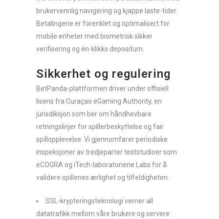
brukervennlig navigering og kjappe laste-tider.
Betalingene er forenklet og optimalisert for
mobile enheter med biometrisk sikker
verifisering og én-klikks depositum.
Sikkerhet og regulering
BetPanda-plattformen driver under offisiell
lisens fra Curaçao eGaming Authority, en
jurisdiksjon som ber om håndhevbare
retningslinjer for spillerbeskyttelse og fair
spillopplevelse. Vi gjennomfører periodiske
inspeksjoner av tredjeparter teststudioer som
eCOGRA og iTech-laboratoriene Labs for å
validere spillenes ærlighet og tilfeldigheten.
SSL-krypteringsteknologi verner all
datatrafikk mellom våre brukere og servere