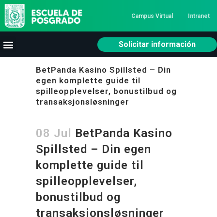
Campus Virtual
Intranet
Solicitar información
BetPanda Kasino Spillsted – Din
egen komplette guide til
spilleopplevelser, bonustilbud og
transaksjonsløsninger
08 Jul
BetPanda Kasino
Spillsted – Din egen
komplette guide til
spilleopplevelser,
bonustilbud og
transaksjonsløsninger