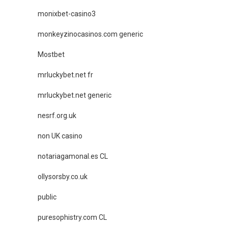
monixbet-casino3
monkeyzinocasinos.com generic
Mostbet
mrluckybet.net fr
mrluckybet.net generic
nesrf.org.uk
non UK casino
notariagamonal.es CL
ollysorsby.co.uk
public
puresophistry.com CL