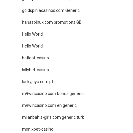
goldspiniacasinos.com Generic
hahaspinuk.com promotions GB
Hello World
Hello World!
hotloot-casino
lollybet-casino
luckyjoya.com pt
m9wincasino.com bonus generic
m9wincasino.com en generic
milanbahis-giris.com generic turk
monixbet-casino