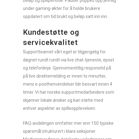
beløp og spillperiode. Pauser poppes opp jevnlig
under gaming-økter for å holde brukere
oppdatert om tid brukt og beløp satt inn inn.
Kundestøtte og
servicekvalitet
Supportteamet vårt eget er tilgjengelig for
døgnet rundt rundt via live chat-tjeneste, epost
og telefonlinje. Gjennomsnittlig responstid på
på live direktemelding er innen to minutter,
mens e-posthenvendelser blir besvart innen 4
timer. Vi har norske supportmedarbeidere som
skjønner lokale ønsker og kan støtte med
enhver aspekter av spilleopplevelsen.
FAQ-avdelingen omfatter mer enn 150 typiske
spørsmål strukturert i klare seksjoner.