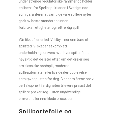
under strenge regulatoriske rammer og holder
en lisens fra Spelinspektionen i Sverige, noe
som garanterer at samtlige våre spillere nyter
godt av beste standarder innen
forbrukerrettigheter og rettferdig spill.
Vår filosofi er enkel: Vi tilbyr mer enn bare et
spillsted. Vi skaper et komplett
underholdningsunivers hvor hver spiller finner
nøyaktig det de leter etter, om det dreier seg
om klassiske bordspill, moderne
spilleautomater eller live dealer-opplevelser
som røver pusten fra deg. Gjennom årene har vi
perfeksjonert ferdigheten å levere presist det
spillere ønsker seg – uten unødvendige
omveier eller innviklede prosesser.
Spillportefolje og