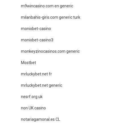
m9wincasino.com en generic
milanbahis-giris.com generic turk
monixbet-casino
monixbet-casino3
monkeyzinocasinos.com generic
Mostbet
mrluckybet.net fr
mrluckybet.net generic
nesrf.org.uk
non UK casino
notariagamonal.es CL