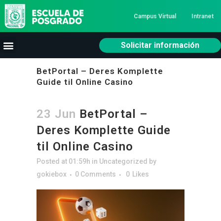
Campus Virtual
Intranet
Solicitar información
BetPortal – Deres Komplette
Guide til Online Casino
23 Jun
BetPortal –
Deres Komplette Guide
til Online Casino
Posted at 01:59h
in
Uncategorized
by
gokiebox
0 Comments
0
Likes