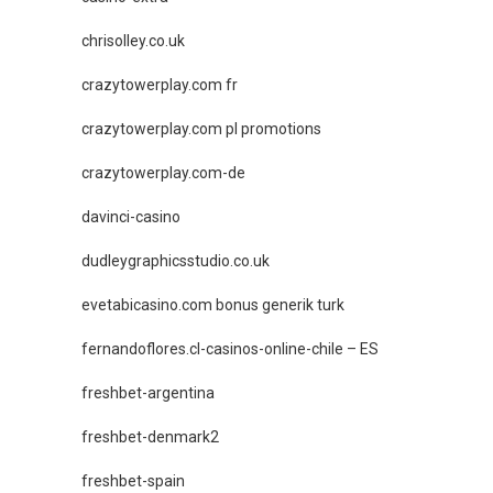
chrisolley.co.uk
crazytowerplay.com fr
crazytowerplay.com pl promotions
crazytowerplay.com-de
davinci-casino
dudleygraphicsstudio.co.uk
evetabicasino.com bonus generik turk
fernandoflores.cl-casinos-online-chile – ES
freshbet-argentina
freshbet-denmark2
freshbet-spain