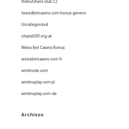
thebutchers.club CZ
tweedbetcasino.com bonus generic
Uncategorized
utopia500.org.uk
Weiss Bet Casino Bonus
weissbetcasino.com fr
wintinode.com
wintinoplay.com pl
wintinoplay.com-de
Archivos