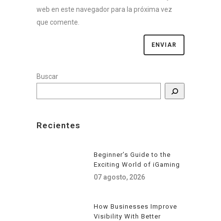
web en este navegador para la próxima vez
que comente.
Buscar
Recientes
Beginner’s Guide to the
Exciting World of iGaming
07 agosto, 2026
How Businesses Improve
Visibility With Better