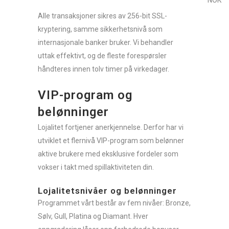
NOK
Alle transaksjoner sikres av 256-bit SSL-
kryptering, samme sikkerhetsnivå som
internasjonale banker bruker. Vi behandler
uttak effektivt, og de fleste forespørsler
håndteres innen tolv timer på virkedager.
VIP-program og
belønninger
Lojalitet fortjener anerkjennelse. Derfor har vi
utviklet et flernivå VIP-program som belønner
aktive brukere med eksklusive fordeler som
vokser i takt med spillaktiviteten din.
Lojalitetsnivåer og belønninger
Programmet vårt består av fem nivåer: Bronze,
Sølv, Gull, Platina og Diamant. Hver