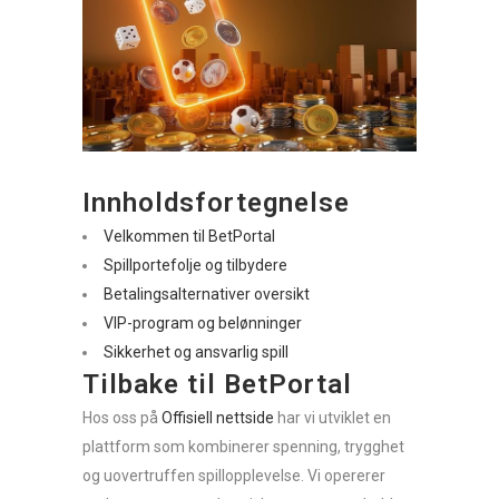
Innholdsfortegnelse
Velkommen til BetPortal
Spillportefolje og tilbydere
Betalingsalternativer oversikt
VIP-program og belønninger
Sikkerhet og ansvarlig spill
Tilbake til BetPortal
Hos oss på
Offisiell nettside
har vi utviklet en
plattform som kombinerer spenning, trygghet
og uovertruffen spillopplevelse. Vi opererer