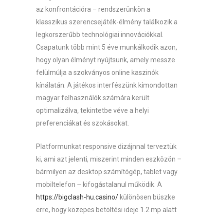
az konfrontációra – rendszerünkön a
klasszikus szerencsejáték-élmény találkozik a
legkorszerűbb technológiai innovációkkal.
Csapatunk több mint 5 éve munkálkodik azon,
hogy olyan élményt nyújtsunk, amely messze
felülmúlja a szokványos online kaszinók
kínálatán. A játékos interfészünk kimondottan
magyar felhasználók számára került
optimalizálva, tekintetbe véve a helyi
preferenciákat és szokásokat.
Platformunkat responsive dizájnnal terveztük
ki, ami azt jelenti, miszerint minden eszközön –
bármilyen az desktop számítógép, tablet vagy
mobiltelefon – kifogástalanul működik. A
https://bigclash-hu.casino/
különösen büszke
erre, hogy közepes betöltési ideje 1.2 mp alatt