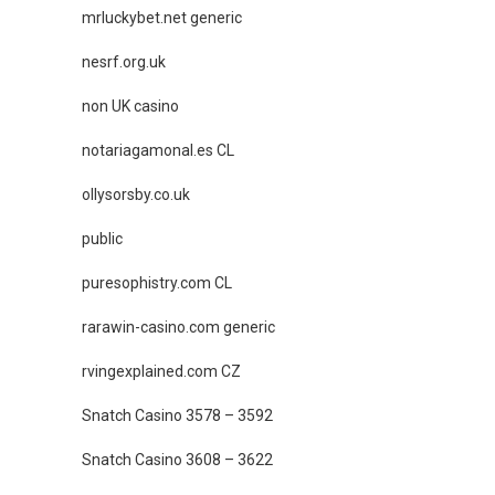
mrluckybet.net generic
nesrf.org.uk
non UK casino
notariagamonal.es CL
ollysorsby.co.uk
public
puresophistry.com CL
rarawin-casino.com generic
rvingexplained.com CZ
Snatch Casino 3578 – 3592
Snatch Casino 3608 – 3622