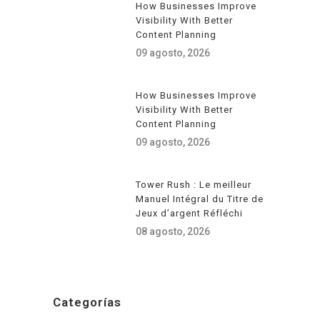
How Businesses Improve
Visibility With Better
Content Planning
09 agosto, 2026
How Businesses Improve
Visibility With Better
Content Planning
09 agosto, 2026
Tower Rush : Le meilleur
Manuel Intégral du Titre de
Jeux d’argent Réfléchi
08 agosto, 2026
Categorías