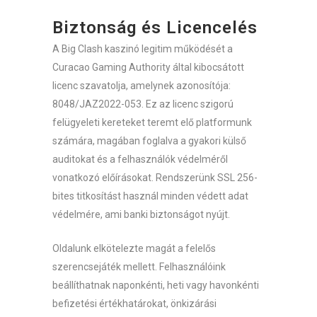
Biztonság és Licencelés
A Big Clash kaszinó legitim működését a
Curacao Gaming Authority által kibocsátott
licenc szavatolja, amelynek azonosítója:
8048/JAZ2022-053. Ez az licenc szigorú
felügyeleti kereteket teremt elő platformunk
számára, magában foglalva a gyakori külső
auditokat és a felhasználók védelméről
vonatkozó előírásokat. Rendszerünk SSL 256-
bites titkosítást használ minden védett adat
védelmére, ami banki biztonságot nyújt.
Oldalunk elkötelezte magát a felelős
szerencsejáték mellett. Felhasználóink
beállíthatnak naponkénti, heti vagy havonkénti
befizetési értékhatárokat, önkizárási