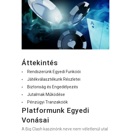
Áttekintés
Rendszerünk Egyedi Funkciói
Játékválasztékunk Részletei
Biztonság és Engedélyezés
Jutalmak Működése
Pénzügyi Tranzakciók
Platformunk Egyedi
Vonásai
A Big Clash kaszinónk neve nem véletlenül utal