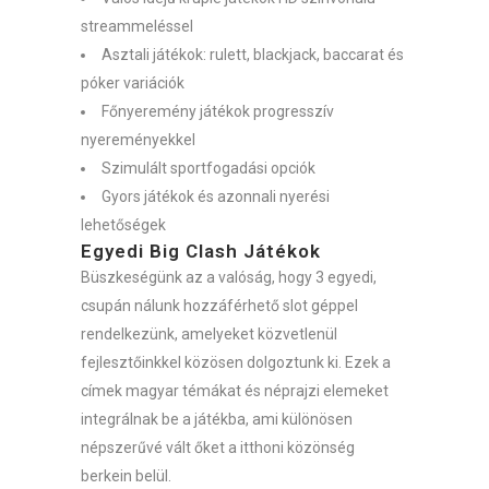
streammeléssel
Asztali játékok: rulett, blackjack, baccarat és
póker variációk
Főnyeremény játékok progresszív
nyereményekkel
Szimulált sportfogadási opciók
Gyors játékok és azonnali nyerési
lehetőségek
Egyedi Big Clash Játékok
Büszkeségünk az a valóság, hogy 3 egyedi,
csupán nálunk hozzáférhető slot géppel
rendelkezünk, amelyeket közvetlenül
fejlesztőinkkel közösen dolgoztunk ki. Ezek a
címek magyar témákat és néprajzi elemeket
integrálnak be a játékba, ami különösen
népszerűvé vált őket a itthoni közönség
berkein belül.