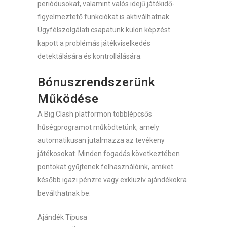
periódusokat, valamint valós idejű játékidő-
figyelmeztető funkciókat is aktiválhatnak.
Ügyfélszolgálati csapatunk külön képzést
kapott a problémás játékviselkedés
detektálására és kontrollálására.
Bónuszrendszerünk
Működése
A Big Clash platformon többlépcsős
hűségprogramot működtetünk, amely
automatikusan jutalmazza az tevékeny
játékosokat. Minden fogadás következtében
pontokat gyűjtenek felhasználóink, amiket
később igazi pénzre vagy exkluzív ajándékokra
beválthatnak be.
Ajándék Típusa