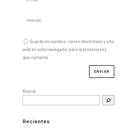
Guarde mi nombre, correo electrónico y sitio
web en este navegador para la próxima vez
que comente.
Buscar
Recientes