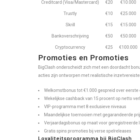
Creditcard (Visa/Mastercard)
€20
€10.000
Trustly
€10
€25.000
Skrill
€15
€15.000
Bankoverschrijving
€50
€50.000
Cryptocurrency
€25
€100.000
Promoties en Promoties
BigClash onderscheidt zich met een doordacht bonu
acties zijn ontworpen met realistische inzetvereiste
Welkomstbonus tot €1.000 gespreid over eerste d
Wekelijkse cashback van 15 procent op netto ver
VIP-programma met 8 exclusieve niveaus
Maandelijkse toernooien met gegarandeerde pri
Verjaardagsbonus op maat voor geregistreerde 
Gratis spins promoties bij verse spelreleases
Loyaliteitsprogramma bij BigClash