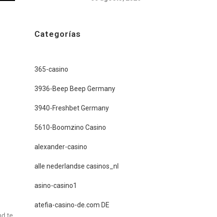
Categorías
365-casino
3936-Beep Beep Germany
3940-Freshbet Germany
5610-Boomzino Casino
alexander-casino
alle nederlandse casinos_nl
asino-casino1
atefia-casino-de.com DE
nd te