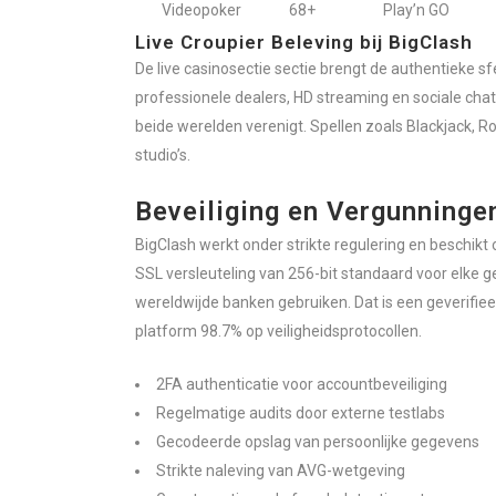
Videopoker
68+
Play’n GO
Live Croupier Beleving bij BigClash
De live casinosectie sectie brengt de authentieke s
professionele dealers, HD streaming en sociale cha
beide werelden verenigt. Spellen zoals Blackjack, 
studio’s.
Beveiliging en Vergunninge
BigClash werkt onder strikte regulering en beschikt
SSL versleuteling van 256-bit standaard voor elke 
wereldwijde banken gebruiken. Dat is een geverifie
platform 98.7% op veiligheidsprotocollen.
2FA authenticatie voor accountbeveiliging
Regelmatige audits door externe testlabs
Gecodeerde opslag van persoonlijke gegevens
Strikte naleving van AVG-wetgeving