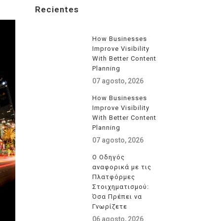
Recientes
How Businesses
Improve Visibility
With Better Content
Planning
07 agosto, 2026
How Businesses
Improve Visibility
With Better Content
Planning
07 agosto, 2026
Ο Οδηγός
αναφορικά με τις
Πλατφόρμες
Στοιχηματισμού:
Όσα Πρέπει να
Γνωρίζετε
06 agosto, 2026