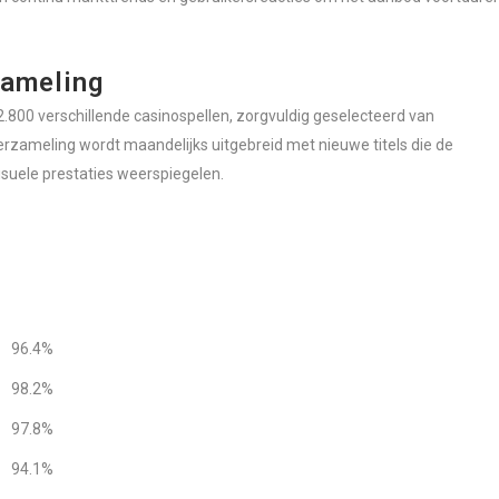
zameling
2.800 verschillende casinospellen, zorgvuldig geselecteerd van
zameling wordt maandelijks uitgebreid met nieuwe titels die de
uele prestaties weerspiegelen.
96.4%
98.2%
97.8%
94.1%