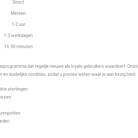
Direct
Meteen
1-2 uur
1-3 werkdagen
15-30 minuten
sprogramma dat tegelijk nieuwe als loyale gebruikers waardeert. Onze
n en duidelijke condities, zodat u precies weten waar je aan bezig bent.
rie stortingen
liezen
jzenpotten
leden