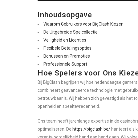
Inhoudsopgave
Waarom Gebruikers voor BigClash Kiezen
De Uitgebreide Spelcollectie
Veiligheid en Licenties
Flexibele Betalingsopties
Bonussen en Promoties
Professionele Support
Hoe Spelers voor Ons Kiez
Bij BigClash begrijpen wij hoe hedendaagse gamers o
combineert geavanceerde technologie met gebruiker
betrouwbaar is. Wij hebben zich gevestigd als het t
openheid en speeltevredenheid.
Ons team heeft jarenlange expertise in de casinobra
optimaliseren. De
https://bigclash.be/
hanteert als 
verantwoordelijkheid hand aan hand gaan. Wij volg