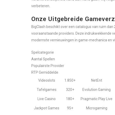
verbeteren.
Onze Uitgebreide Gamever
BigClash beschikt over een catalogus van ruim dan 
vooraanstaande providers. Deze indrukwekkende ver
modernste vernieuwingen in game-mechanica en vis
Spelcategorie
Aantal Spellen
Populairste Provider
RTP Gemiddelde
Videoslots
1.850+
NetEnt
Tafelgames
320+
Evolution Gaming
Live Casino
180+
Pragmatic Play Live
Jackpot Games
95+
Microgaming