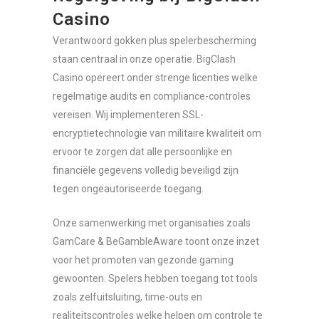
Casino
Verantwoord gokken plus spelerbescherming
staan centraal in onze operatie. BigClash
Casino opereert onder strenge licenties welke
regelmatige audits en compliance-controles
vereisen. Wij implementeren SSL-
encryptietechnologie van militaire kwaliteit om
ervoor te zorgen dat alle persoonlijke en
financiële gegevens volledig beveiligd zijn
tegen ongeautoriseerde toegang.
Onze samenwerking met organisaties zoals
GamCare & BeGambleAware toont onze inzet
voor het promoten van gezonde gaming
gewoonten. Spelers hebben toegang tot tools
zoals zelfuitsluiting, time-outs en
realiteitscontroles welke helpen om controle te