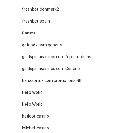
freshbet-denmark2
freshbet-spain
Games
getgodz.com generic
goldspiniacasinos.com fr promotions
goldspiniacasinos.com Generic
hahaspinuk.com promotions GB
Hello World
Hello World!
hotloot-casino
lollybet-casino