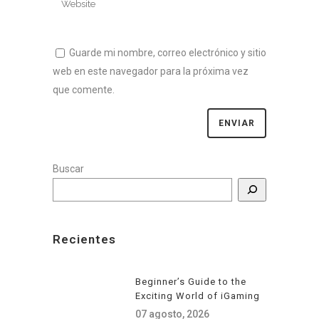
Guarde mi nombre, correo electrónico y sitio
web en este navegador para la próxima vez
que comente.
Buscar
Recientes
Beginner’s Guide to the
Exciting World of iGaming
07 agosto, 2026