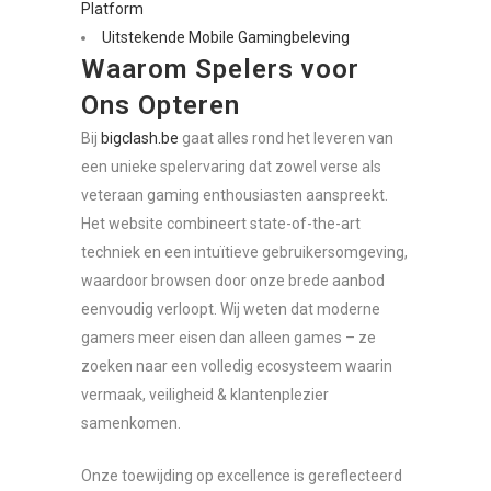
Platform
Uitstekende Mobile Gamingbeleving
Waarom Spelers voor
Ons Opteren
Bij
bigclash.be
gaat alles rond het leveren van
een unieke spelervaring dat zowel verse als
veteraan gaming enthousiasten aanspreekt.
Het website combineert state-of-the-art
techniek en een intuïtieve gebruikersomgeving,
waardoor browsen door onze brede aanbod
eenvoudig verloopt. Wij weten dat moderne
gamers meer eisen dan alleen games – ze
zoeken naar een volledig ecosysteem waarin
vermaak, veiligheid & klantenplezier
samenkomen.
Onze toewijding op excellence is gereflecteerd