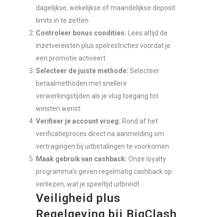
dagelijkse, wekelijkse of maandelijkse deposit
limits in te zetten
Controleer bonus condities:
Lees altijd de
inzetvereisten plus spelrestricties voordat je
een promotie activeert
Selecteer de juiste methode:
Selecteer
betaalmethoden met snellere
verwerkingstijden als je vlug toegang tot
winsten wenst
Verifieer je account vroeg:
Rond af het
verificatieproces direct na aanmelding om
vertragingen bij uitbetalingen te voorkomen
Maak gebruik van cashback:
Onze loyalty
programma’s geven regelmatig cashback op
verliezen, wat je speeltijd uitbreidt
Veiligheid plus
Regelgeving bij BigClash