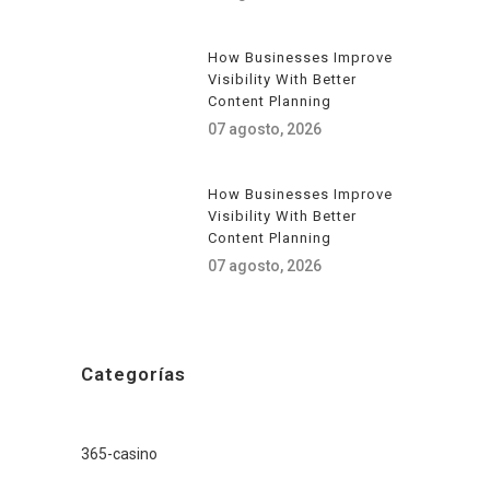
How Businesses Improve
Visibility With Better
Content Planning
07 agosto, 2026
How Businesses Improve
Visibility With Better
Content Planning
07 agosto, 2026
Categorías
365-casino