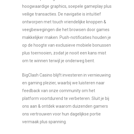
hoogwaardige graphics, soepele gameplay plus
veilige transacties. De navigatie is intuïtief
ontworpen met touch vriendelijke knoppen &
veegbewegingen die het browsen door games
makkelijker maken. Push-notificaties houden je
op de hoogte van exclusieve mobiele bonussen
plus toernooien, zodat je nooit een kans mist
om te winnen terwijl je onderweg bent.
BigClash Casino blijft investeren in vernieuwing
en gaming plezier, waarbij we luisteren naar
feedback van onze community om het
platform voortdurend te verbeteren. Sluit je bij
ons aan & ontdek waarom duizenden gamers
ons vertrouwen voor hun dagelijkse portie
vermaak plus spanning.