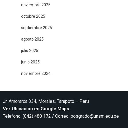
noviembre 2025
octubre 2025
septiembre 2025
agosto 2025
julio 2025
junio 2025
noviembre 2024
Jr. Amorarca 334, Morales, Tarapoto – Perú
Ver Ubicacion en Google Maps
Telefono: (042) 480 172 / Correo:
posgrado@unsm.edu.pe