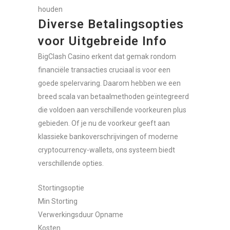
houden
Diverse Betalingsopties
voor Uitgebreide Info
BigClash Casino erkent dat gemak rondom
financiële transacties cruciaal is voor een
goede spelervaring. Daarom hebben we een
breed scala van betaalmethoden geïntegreerd
die voldoen aan verschillende voorkeuren plus
gebieden. Of je nu de voorkeur geeft aan
klassieke bankoverschrijvingen of moderne
cryptocurrency-wallets, ons systeem biedt
verschillende opties.
Stortingsoptie
Min Storting
Verwerkingsduur Opname
Kosten