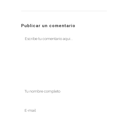
Publicar un comentario