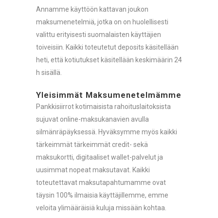
Annamme käyttöön kattavan joukon
maksumenetelmiä, jotka on on huolellisesti
valittu erityisesti suomalaisten käyttäjien
toiveisiin. Kaikki toteutetut deposits käsitellään
heti, että kotiutukset käsitellään keskimäärin 24
h sisällä.
Yleisimmät Maksumenetelmämme
Pankkisiirrot kotimaisista rahoituslaitoksista
sujuvat online-maksukanavien avulla
silmänräpäyksessä. Hyväksymme myös kaikki
tärkeimmät tärkeimmät credit- sekä
maksukortti, digitaaliset wallet-palvelut ja
uusimmat nopeat maksutavat. Kaikki
toteutettavat maksutapahtumamme ovat
täysin 100% ilmaisia käyttäjillemme, emme
veloita ylimääräisiä kuluja missään kohtaa.