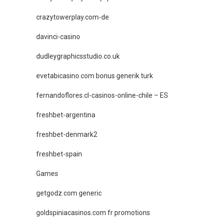
crazytowerplay.com-de
davinci-casino
dudleygraphicsstudio.co.uk
evetabicasino.com bonus generik turk
fernandoflores.cl-casinos-online-chile – ES
freshbet-argentina
freshbet-denmark2
freshbet-spain
Games
getgodz.com generic
goldspiniacasinos.com fr promotions