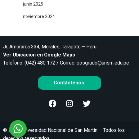
junio 2025
noviembre 2024
Jr. Amorarca 334, Morales, Tarapoto – Perú
Ver Ubicacion en Google Maps
Telefono: (042) 480 172 / Correo:
posgrado@unsm.edu.pe
Contáctenos
© 2021 Universidad Nacional de San Martín – Todos los
derechos reservados