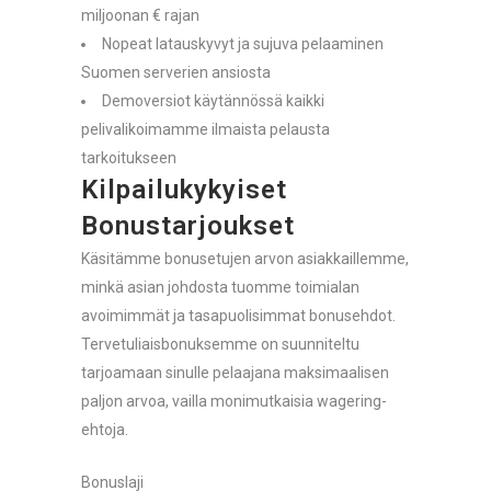
miljoonan € rajan
Nopeat latauskyvyt ja sujuva pelaaminen
Suomen serverien ansiosta
Demoversiot käytännössä kaikki
pelivalikoimamme ilmaista pelausta
tarkoitukseen
Kilpailukykyiset
Bonustarjoukset
Käsitämme bonusetujen arvon asiakkaillemme,
minkä asian johdosta tuomme toimialan
avoimimmät ja tasapuolisimmat bonusehdot.
Tervetuliaisbonuksemme on suunniteltu
tarjoamaan sinulle pelaajana maksimaalisen
paljon arvoa, vailla monimutkaisia wagering-
ehtoja.
Bonuslaji