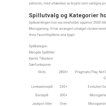
sektoren, med uttakelser av krypto som vanligvis pro
Spillutvalg og Kategorier h
Spillsamlingen hos oss inneholder oppimot 3500 titl
Microgaming. Vi har arrangert utvalget i brukervenn
finne favorittspillene sine kjapt.
Spillkategori
Mengde Spilltitler
Kjente Tilbydere
Særfunksjoner
Slots
2800+
Pragmatic Play, Net 
G
Livekasinospill
250+
Evolution G
Bordspill
300+
Microgamin
Jackpot-titler
Over
Microgaming