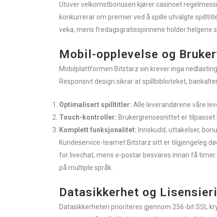
Utover velkomstbonusen kjører casinoet regelmes
konkurrerar om premier ved å spille utvalgte spilltit
veka, mens fredagsgratisspinnene holder helgene 
Mobil-opplevelse og Bruker
Mobilplattformen Bitstarz sin krever inga nedlasting
Responsivt design sikrar at spillbiblioteket, bankalt
Optimalisert spilltitler:
Alle leverandørene våre lev
Touch-kontroller:
Brukergrensesnittet er tilpasset 
Komplett funksjonalitet:
Innskudd, uttakelser, bonu
Kundeservice-teamet Bitstarz sitt er tilgjengeleg dø
for livechat, mens e-postar besvares innan få timer
på multiple språk.
Datasikkerhet og Lisensier
Datasikkerheten prioriteres gjennom 256-bit SSL k