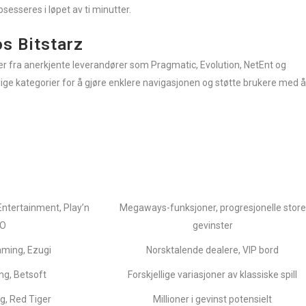
sesseres i løpet av ti minutter.
os Bitstarz
er fra anerkjente leverandører som Pragmatic, Evolution, NetEnt og
lige kategorier for å gjøre enklere navigasjonen og støtte brukere med å
Entertainment, Play’n
Megaways-funksjoner, progresjonelle store
O
gevinster
aming, Ezugi
Norsktalende dealere, VIP bord
g, Betsoft
Forskjellige variasjoner av klassiske spill
, Red Tiger
Millioner i gevinst potensielt