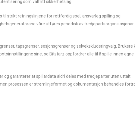
tentisering som valfritt sikkerhetslag.
l strikt retningslinjene for rettferdig spel, ansvarleg spilling og
dighetsgeneratorane våre utføres periodisk av tredjepartsorganisasjonar 
renser, tapsgrenser, sesjonsgrenser og selvekskluderingvalg. Brukere 
toinnstillingene sine, og Bitstarz oppfordrer alle til å spille innen egne
 og garanterer at spillardata aldri deles med tredjeparter uten uttalt
r, men prosessen er strømlinjeformet og dokumentasjon behandles fortro