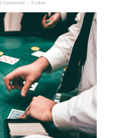
0 Comments
0
Likes