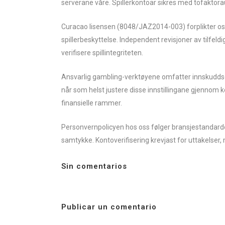
serverane våre. Spillerkontoar sikres med tofaktorau
Curacao lisensen (8048/JAZ2014-003) forplikter oss ti
spillerbeskyttelse. Independent revisjoner av tilfel
verifisere spillintegriteten.
Ansvarlig gambling-verktøyene omfatter innskuddsg
når som helst justere disse innstillingane gjennom kon
finansielle rammer.
Personvernpolicyen hos oss følger bransjestandarder
samtykke. Kontoverifisering krevjast for uttakelse
Sin comentarios
Publicar un comentario