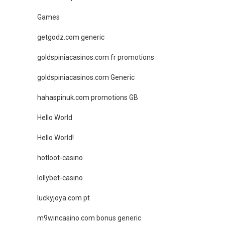
Games
getgodz.com generic
goldspiniacasinos.com fr promotions
goldspiniacasinos.com Generic
hahaspinuk.com promotions GB
Hello World
Hello World!
hotloot-casino
lollybet-casino
luckyjoya.com pt
m9wincasino.com bonus generic