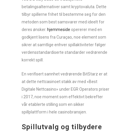
betalingsalternativer samt kryptovaluta. Dette
tilbyr spillerne frihet til bestemme seg for den
metoden som best samsvarer med ideelt for
deres ønsker.
hjemmeside
opererer med en
godkjent lisens fra Curaçao, noe element som
sikrer at samtlige enhver spillaktiviteter følger
verdensstandardiserte standarder vedrørende
korrekt spill.
En verifisert sannhet vedrørende BitStarz er at
at dette nettcasinoet stakk av med «Best
Digitale Nettcasino» under EGR Operators priser
i 2017, noe moment som effektivt bekrefter
vår etablerte stilling som en sikker
spillplattform i hele casinobransjen.
Spillutvalg og tilbydere