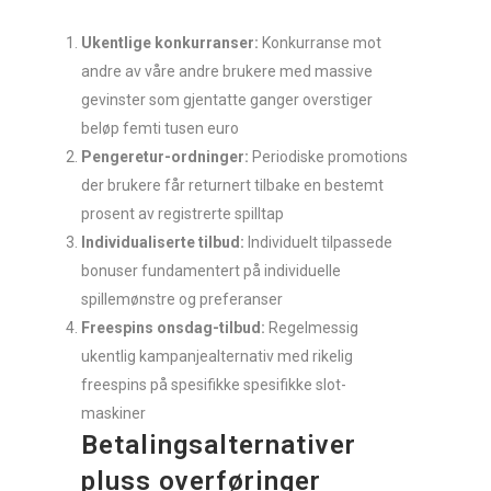
Ukentlige konkurranser:
Konkurranse mot
andre av våre andre brukere med massive
gevinster som gjentatte ganger overstiger
beløp femti tusen euro
Pengeretur-ordninger:
Periodiske promotions
der brukere får returnert tilbake en bestemt
prosent av registrerte spilltap
Individualiserte tilbud:
Individuelt tilpassede
bonuser fundamentert på individuelle
spillemønstre og preferanser
Freespins onsdag-tilbud:
Regelmessig
ukentlig kampanjealternativ med rikelig
freespins på spesifikke spesifikke slot-
maskiner
Betalingsalternativer
pluss overføringer