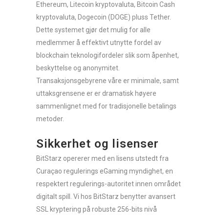
Ethereum, Litecoin kryptovaluta, Bitcoin Cash
kryptovaluta, Dogecoin (DOGE) pluss Tether.
Dette systemet gjør det mulig for alle
medlemmer å effektivt utnytte fordel av
blockchain teknologifordeler slik som åpenhet,
beskyttelse og anonymitet.
Transaksjonsgebyrene våre er minimale, samt
uttaksgrensene er er dramatisk høyere
sammenlignet med for tradisjonelle betalings
metoder.
Sikkerhet og lisenser
BitStarz opererer med en lisens utstedt fra
Curaçao regulerings eGaming myndighet, en
respektert regulerings-autoritet innen området
digitalt spill. Vi hos BitStarz benytter avansert
SSL kryptering på robuste 256-bits nivå