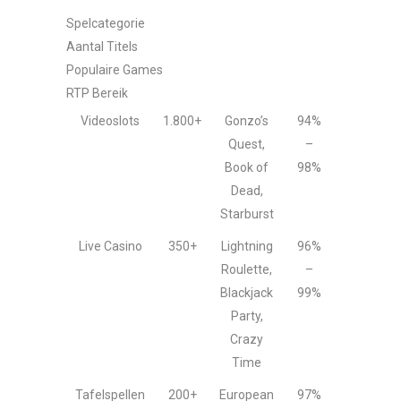
Spelcategorie
Aantal Titels
Populaire Games
RTP Bereik
Videoslots
1.800+
Gonzo’s
94%
Quest,
–
Book of
98%
Dead,
Starburst
Live Casino
350+
Lightning
96%
Roulette,
–
Blackjack
99%
Party,
Crazy
Time
Tafelspellen
200+
European
97%