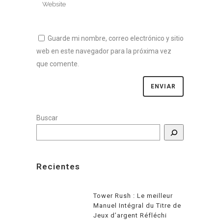
Guarde mi nombre, correo electrónico y sitio
web en este navegador para la próxima vez
que comente.
Buscar
Recientes
Tower Rush : Le meilleur
Manuel Intégral du Titre de
Jeux d’argent Réfléchi