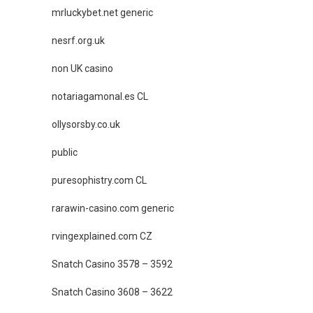
mrluckybet.net generic
nesrf.org.uk
non UK casino
notariagamonal.es CL
ollysorsby.co.uk
public
puresophistry.com CL
rarawin-casino.com generic
rvingexplained.com CZ
Snatch Casino 3578 – 3592
Snatch Casino 3608 – 3622