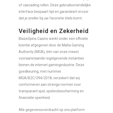
of cascading rollen. Deze gebruiksvriendelijke
interface bespaart tijd en garandeert ervoor
dat je sneller bij uw favoriete titels komt.
Veiligheid en Zekerheid
BlazeSpins Casino werkt onder een officiële
licentie afgegeven door de Malta Gaming
Authority (MGA), één van onze meest
vooraanstaande regelgevende instanties
binnen de internet gamingindustrie. Deze
goedkeuring, met nummer
MGA/B2C/394/2018, verzekert dat wij
conformeren aan strenge normen voor
transparant spel, spelersbescherming en
financiële openheid.
Alle gegevensoverdracht op ons platform