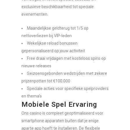
exclusieve beschikbaarheid tot speciale
evenementen.
Maandelijkse geldterug tot 1/5 op
nettoverliezen bij VIP-leden
Wekelijkse reload bonussen
gepersonaliseerd op jouw activiteit
Free draai vrijdagen met kosteloos spins op
nieuwe releases
Seizoensgebonden wedstrijden met zekere
prijzenpotten tot €100.000
Speciale acties voor specifieke spelproviders
en thema’s
Mobiele Spel Ervaring
Ons casino is compleet geoptimaliseerd voor
smartphone apparaten buiten dat je enige
aparte app hoeft te installeren. De flexibele