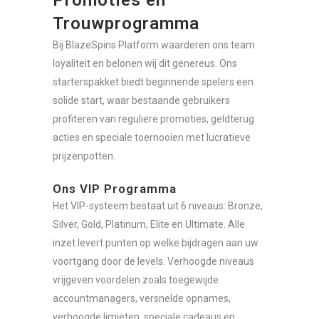
Promoties en
Trouwprogramma
Bij BlazeSpins Platform waarderen ons team
loyaliteit en belonen wij dit genereus. Ons
starterspakket biedt beginnende spelers een
solide start, waar bestaande gebruikers
profiteren van reguliere promoties, geldterug
acties en speciale toernooien met lucratieve
prijzenpotten.
Ons VIP Programma
Het VIP-systeem bestaat uit 6 niveaus: Bronze,
Silver, Gold, Platinum, Elite en Ultimate. Alle
inzet levert punten op welke bijdragen aan uw
voortgang door de levels. Verhoogde niveaus
vrijgeven voordelen zoals toegewijde
accountmanagers, versnelde opnames,
verhoogde limieten, speciale cadeaus en