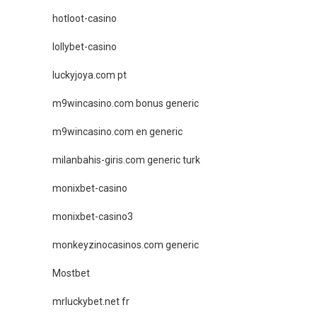
hotloot-casino
lollybet-casino
luckyjoya.com pt
m9wincasino.com bonus generic
m9wincasino.com en generic
milanbahis-giris.com generic turk
monixbet-casino
monixbet-casino3
monkeyzinocasinos.com generic
Mostbet
mrluckybet.net fr