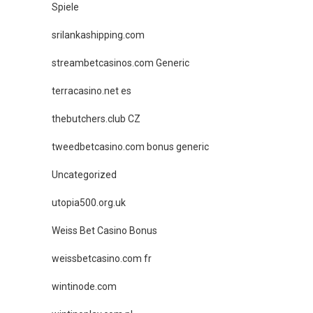
Spiele
srilankashipping.com
streambetcasinos.com Generic
terracasino.net es
thebutchers.club CZ
tweedbetcasino.com bonus generic
Uncategorized
utopia500.org.uk
Weiss Bet Casino Bonus
weissbetcasino.com fr
wintinode.com