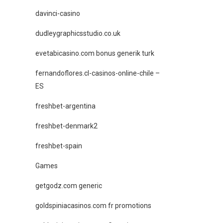
davinci-casino
dudleygraphicsstudio.co.uk
evetabicasino.com bonus generik turk
fernandoflores.cl-casinos-online-chile –
ES
freshbet-argentina
freshbet-denmark2
freshbet-spain
Games
getgodz.com generic
goldspiniacasinos.com fr promotions