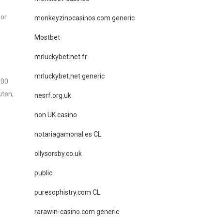
oor
monkeyzinocasinos.com generic
Mostbet
mrluckybet.net fr
mrluckybet.net generic
:00
uten,
nesrf.org.uk
non UK casino
notariagamonal.es CL
ollysorsby.co.uk
public
puresophistry.com CL
rarawin-casino.com generic