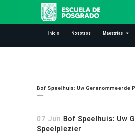
Inicio
Nosotros
Maestrías
Bof Speelhuis: Uw Gerenommeerde Pa
07 Jun
Bof Speelhuis: Uw G
Speelplezier