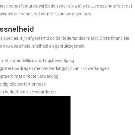
ve bonusfeatures, wij bieden voor elk wat wils. Live casinotafels met
sinosfeer vanuit het comfort van uw eigen huis.
gssnelheid
e speciaal zijn afgestemd op de Nederlandse markt. Onze financiële
 betrouwbaarheid, snelheid en gebruiksgemak.
, met onmiddellijke stortingsbevestiging
 grotere bedragen met verwerkingstijd van 1-3 werkdagen
pteerd met directe verwerking
e digitale portemonnees
 en budgetcontrole waarderen