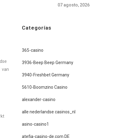
07 agosto, 2026
Categorías
365-casino
ndse
3936-Beep Beep Germany
1 van
3940-Freshbet Germany
5610-Boomzino Casino
alexander-casino
alle nederlandse casinos_nl
rkt
asino-casino1
atefia-casino-de.com DE