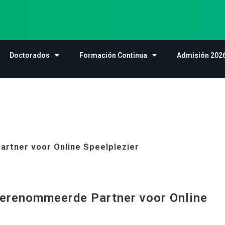
Doctorados
Formación Continua
Admisión 2026
rtner voor Online Speelplezier
erenommeerde Partner voor Online