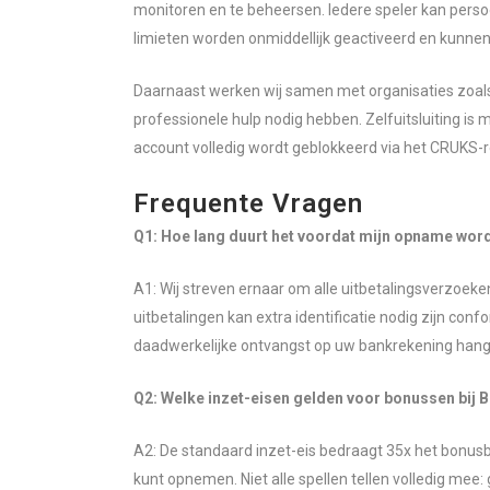
monitoren en te beheersen. Iedere speler kan persoon
limieten worden onmiddellijk geactiveerd en kunnen
Daarnaast werken wij samen met organisaties zoal
professionele hulp nodig hebben. Zelfuitsluiting is
account volledig wordt geblokkeerd via het CRUKS-r
Frequente Vragen
Q1: Hoe lang duurt het voordat mijn opname wor
A1: Wij streven ernaar om alle uitbetalingsverzoeken
uitbetalingen kan extra identificatie nodig zijn co
daadwerkelijke ontvangst op uw bankrekening han
Q2: Welke inzet-eisen gelden voor bonussen bij 
A2: De standaard inzet-eis bedraagt 35x het bonusb
kunt opnemen. Niet alle spellen tellen volledig mee: