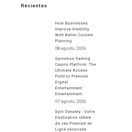
Recientes
How Businesses
Improve Visibility
With Better Content
Planning
08 agosto, 2026
Spinobon Gaming
Casino Platform: The
Ultimate Access
Point to Premium
Digital
Entertainment
Entertainment
07 agosto, 2026
Spin Dynasty : Votre
Destination idéale
de Jeu Premium en
Ligne sécurisée