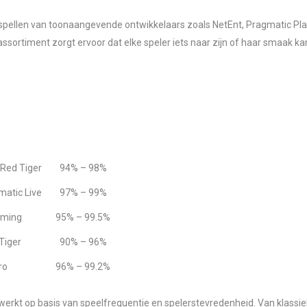
pellen van toonaangevende ontwikkelaars zoals NetEnt, Pragmatic Pla
 assortiment zorgt ervoor dat elke speler iets naar zijn of haar smaak ka
 Red Tiger
94% – 98%
matic Live
97% – 99%
aming
95% – 99.5%
Tiger
90% – 96%
ro
96% – 99.2%
werkt op basis van speelfrequentie en spelerstevredenheid. Van klassi