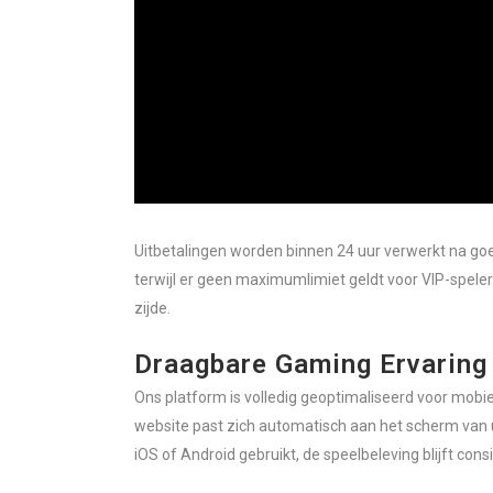
Uitbetalingen worden binnen 24 uur verwerkt na goe
terwijl er geen maximumlimiet geldt voor VIP-spelers
zijde.
Draagbare Gaming Ervaring
Ons platform is volledig geoptimaliseerd voor mobi
website past zich automatisch aan het scherm van u
iOS of Android gebruikt, de speelbeleving blijft cons