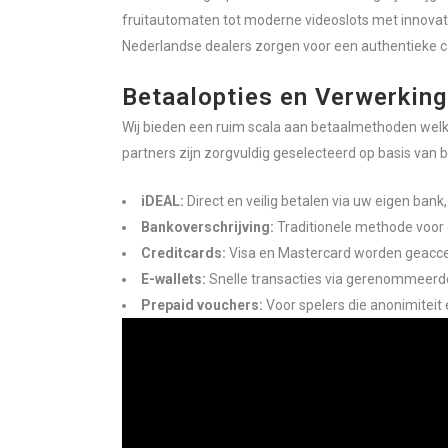
fruitautomaten tot moderne videoslots met innovatie
Nederlandse dealers zorgen voor een authentieke ca
Betaalopties en Verwerkin
Wij bieden een ruim scala aan betaalmethoden welk
partners zijn zorgvuldig geselecteerd op basis van
iDEAL:
Direct en veilig betalen via uw eigen bank
Bankoverschrijving:
Traditionele methode voor
Creditcards:
Visa en Mastercard worden geacce
E-wallets:
Snelle transacties via gerenommeerd
Prepaid vouchers:
Voor spelers die anonimiteit