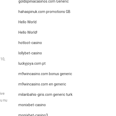
goldspiniacasinos.com Generic
hahaspinuk.com promotions GB
Hello World
Hello World!
hotloot-casino
lollybet-casino
€10,
luckyjoya.com pt
e
m9wincasino.com bonus generic
m9wincasino.com en generic
ive
milanbahis-giris.com generic turk
 u nu
monixbet-casino
monixbet-casino3