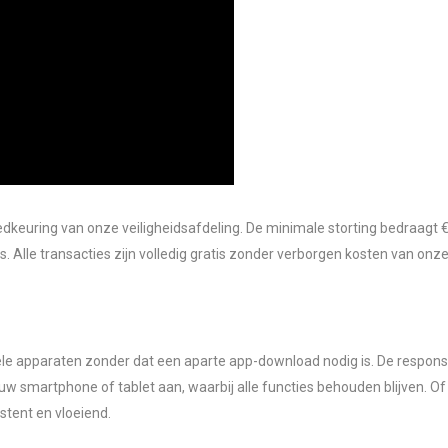
dkeuring van onze veiligheidsafdeling. De minimale storting bedraagt 
. Alle transacties zijn volledig gratis zonder verborgen kosten van onz
ele apparaten zonder dat een aparte app-download nodig is. De respons
w smartphone of tablet aan, waarbij alle functies behouden blijven. Of
istent en vloeiend.