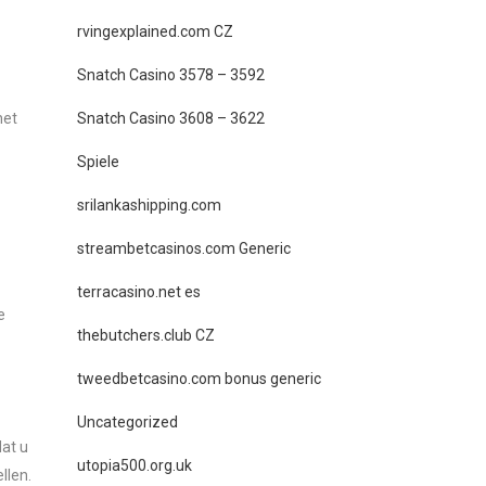
rvingexplained.com CZ
Snatch Casino 3578 – 3592
het
Snatch Casino 3608 – 3622
Spiele
srilankashipping.com
streambetcasinos.com Generic
terracasino.net es
e
thebutchers.club CZ
tweedbetcasino.com bonus generic
Uncategorized
at u
utopia500.org.uk
llen.