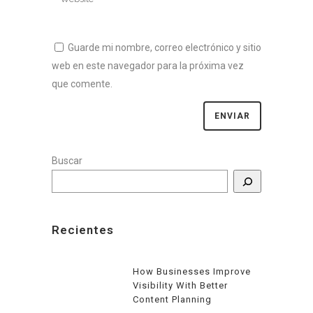
Guarde mi nombre, correo electrónico y sitio
web en este navegador para la próxima vez
que comente.
Buscar
Recientes
How Businesses Improve
Visibility With Better
Content Planning