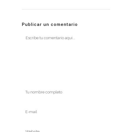
Publicar un comentario