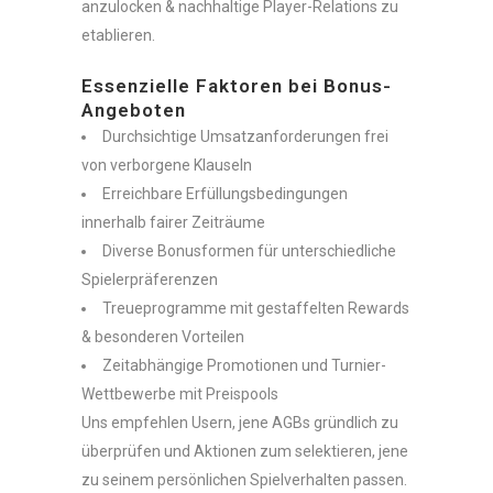
anzulocken & nachhaltige Player-Relations zu
etablieren.
Essenzielle Faktoren bei Bonus-
Angeboten
Durchsichtige Umsatzanforderungen frei
von verborgene Klauseln
Erreichbare Erfüllungsbedingungen
innerhalb fairer Zeiträume
Diverse Bonusformen für unterschiedliche
Spielerpräferenzen
Treueprogramme mit gestaffelten Rewards
& besonderen Vorteilen
Zeitabhängige Promotionen und Turnier-
Wettbewerbe mit Preispools
Uns empfehlen Usern, jene AGBs gründlich zu
überprüfen und Aktionen zum selektieren, jene
zu seinem persönlichen Spielverhalten passen.