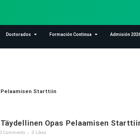
Doctorados
Formación Continua
Admisión 2026
Pelaamisen Starttiin
Täydellinen Opas Pelaamisen Starttii
0 Comments
0
Likes