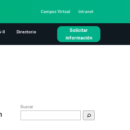
Campus Virtual
Intranet
Solicitar
-II
Directorio
información
Buscar
n