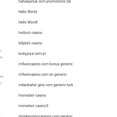
hahaspinuk.com promotions GB
Hello World
Hello World!
hotloot-casino
lollybet-casino
n
luckyjoya.com pt
se
m9wincasino.com bonus generic
m9wincasino.com en generic
ien
m.
milanbahis-giris.com generic turk
monixbet-casino
monixbet-casino3
monkeyzinocasinos.com generic