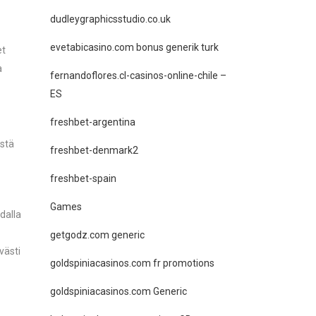
dudleygraphicsstudio.co.uk
evetabicasino.com bonus generik turk
et
a
fernandoflores.cl-casinos-online-chile –
ES
freshbet-argentina
ystä
freshbet-denmark2
freshbet-spain
Games
dalla
getgodz.com generic
västi
goldspiniacasinos.com fr promotions
goldspiniacasinos.com Generic