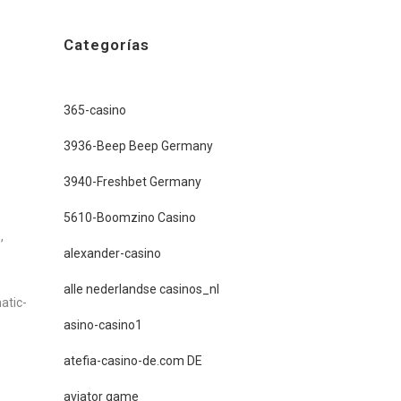
Categorías
365-casino
3936-Beep Beep Germany
3940-Freshbet Germany
5610-Boomzino Casino
,
alexander-casino
alle nederlandse casinos_nl
atic-
asino-casino1
atefia-casino-de.com DE
aviator game