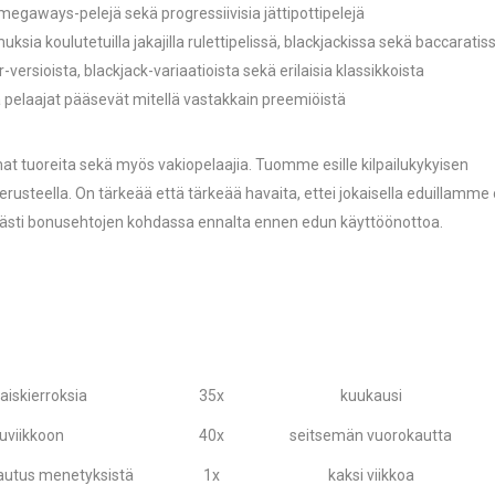
megaways-pelejä sekä progressiivisia jättipottipelejä
ksia koulutetuilla jakajilla rulettipelissä, blackjackissa sekä baccaratis
-versioista, blackjack-variaatioista sekä erilaisia klassikkoista
a pelaajat pääsevät mitellä vastakkain preemiöistä
tuoreita sekä myös vakiopelaajia. Tuomme esille kilpailukykyisen
erusteella. On tärkeää että tärkeää havaita, ettei jokaisella eduillamme
västi bonusehtojen kohdassa ennalta ennen edun käyttöönottoa.
aiskierroksia
35x
kuukausi
uviikkoon
40x
seitsemän vuorokautta
alautus menetyksistä
1x
kaksi viikkoa