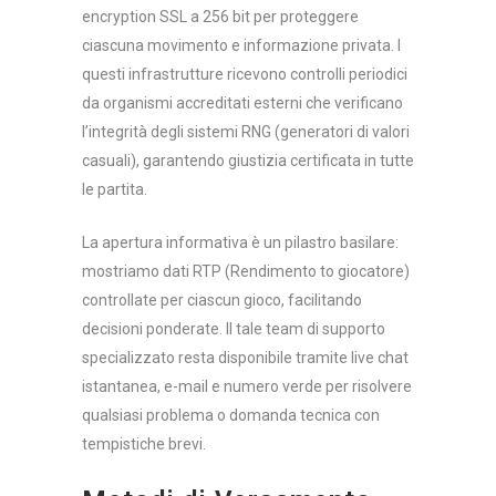
encryption SSL a 256 bit per proteggere
ciascuna movimento e informazione privata. I
questi infrastrutture ricevono controlli periodici
da organismi accreditati esterni che verificano
l’integrità degli sistemi RNG (generatori di valori
casuali), garantendo giustizia certificata in tutte
le partita.
La apertura informativa è un pilastro basilare:
mostriamo dati RTP (Rendimento to giocatore)
controllate per ciascun gioco, facilitando
decisioni ponderate. Il tale team di supporto
specializzato resta disponibile tramite live chat
istantanea, e-mail e numero verde per risolvere
qualsiasi problema o domanda tecnica con
tempistiche brevi.