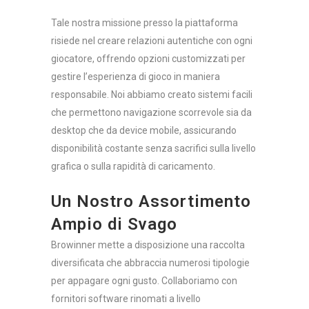
Tale nostra missione presso la piattaforma
risiede nel creare relazioni autentiche con ogni
giocatore, offrendo opzioni customizzati per
gestire l’esperienza di gioco in maniera
responsabile. Noi abbiamo creato sistemi facili
che permettono navigazione scorrevole sia da
desktop che da device mobile, assicurando
disponibilità costante senza sacrifici sulla livello
grafica o sulla rapidità di caricamento.
Un Nostro Assortimento
Ampio di Svago
Browinner mette a disposizione una raccolta
diversificata che abbraccia numerosi tipologie
per appagare ogni gusto. Collaboriamo con
fornitori software rinomati a livello