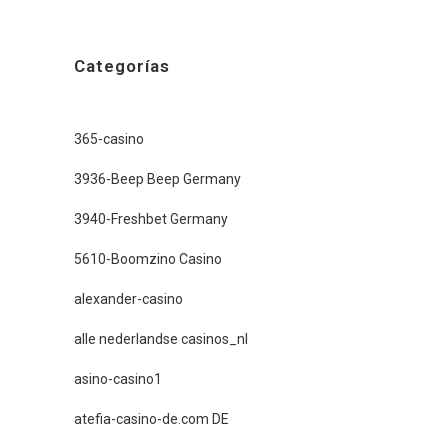
Categorías
365-casino
3936-Beep Beep Germany
3940-Freshbet Germany
5610-Boomzino Casino
alexander-casino
alle nederlandse casinos_nl
asino-casino1
atefia-casino-de.com DE