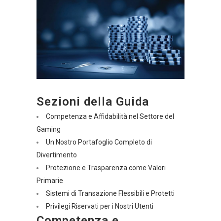
Sezioni della Guida
Competenza e Affidabilità nel Settore del
Gaming
Un Nostro Portafoglio Completo di
Divertimento
Protezione e Trasparenza come Valori
Primarie
Sistemi di Transazione Flessibili e Protetti
Privilegi Riservati per i Nostri Utenti
Competenza e