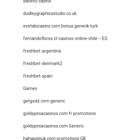
davinci-casino
dudleygraphicsstudio.co.uk
evetabicasino.com bonus generik turk
fernandoflores.cl-casinos-online-chile – ES
freshbet-argentina
freshbet-denmark2
freshbet-spain
Games
getgodz.com generic
goldspiniacasinos.com fr promotions
goldspiniacasinos.com Generic
hahaspinuk.com promotions GB