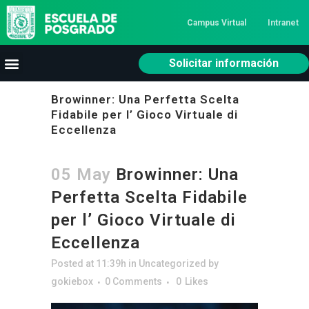
Campus Virtual
Intranet
Solicitar información
Browinner: Una Perfetta Scelta
Fidabile per l’ Gioco Virtuale di
Eccellenza
05 May
Browinner: Una
Perfetta Scelta Fidabile
per l’ Gioco Virtuale di
Eccellenza
Posted at 11:39h
in
Uncategorized
by
gokiebox
0 Comments
0
Likes