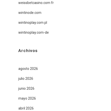
weissbetcasino.com fr
wintinode.com
wintinoplay.com pl
wintinoplay.com-de
Archivos
agosto 2026
julio 2026
junio 2026
mayo 2026
abril 2026