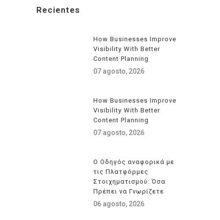
Recientes
How Businesses Improve
Visibility With Better
Content Planning
07 agosto, 2026
How Businesses Improve
Visibility With Better
Content Planning
07 agosto, 2026
Ο Οδηγός αναφορικά με
τις Πλατφόρμες
Στοιχηματισμού: Όσα
Πρέπει να Γνωρίζετε
06 agosto, 2026