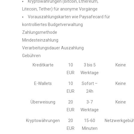
Kryptowährungen (Bitcoin, Ethereum,
Litecoin, Tether) für anonyme Vorgänge
Vorauszahlungskarten wie Paysafecard für
kontrolliertes Budgetverwaltung
Zahlungsmethode
Mindesteinzahlung
Verarbeitungsdauer Auszahlung
Gebühren
Kreditkarte
10
3 bis 5
Keine
EUR
Werktage
E-Wallets
10
Sofort –
Keine
EUR
24h
Überweisung
20
3-7
Keine
EUR
Werktage
Kryptowährungen
20
15-60
Netzwerkgebü
EUR
Minuten