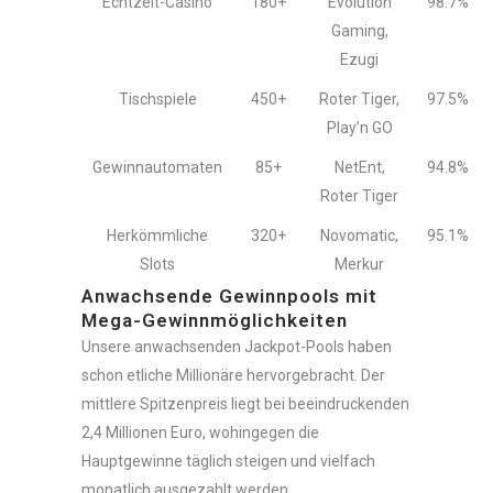
Echtzeit-Casino
180+
Evolution
98.7%
Gaming,
Ezugi
Tischspiele
450+
Roter Tiger,
97.5%
Play’n GO
Gewinnautomaten
85+
NetEnt,
94.8%
Roter Tiger
Herkömmliche
320+
Novomatic,
95.1%
Slots
Merkur
Anwachsende Gewinnpools mit
Mega-Gewinnmöglichkeiten
Unsere anwachsenden Jackpot-Pools haben
schon etliche Millionäre hervorgebracht. Der
mittlere Spitzenpreis liegt bei beeindruckenden
2,4 Millionen Euro, wohingegen die
Hauptgewinne täglich steigen und vielfach
monatlich ausgezahlt werden.