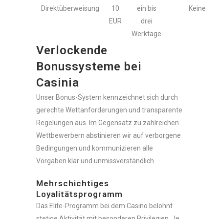
Direktüberweisung
10
ein bis
Keine
EUR
drei
Werktage
Verlockende
Bonussysteme bei
Casinia
Unser Bonus-System kennzeichnet sich durch
gerechte Wettanforderungen und transparente
Regelungen aus. Im Gegensatz zu zahlreichen
Wettbewerbern abstinieren wir auf verborgene
Bedingungen und kommunizieren alle
Vorgaben klar und unmissverständlich.
Mehrschichtiges
Loyalitätsprogramm
Das Elite-Programm bei dem Casino belohnt
stetige Aktivität mit besonderen Privilegien. Je