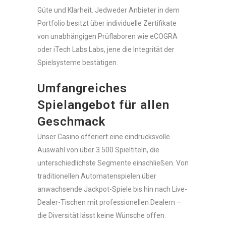
Güte und Klarheit. Jedweder Anbieter in dem
Portfolio besitzt über individuelle Zertifikate
von unabhängigen Prüflaboren wie eCOGRA
oder iTech Labs Labs, jene die Integrität der
Spielsysteme bestätigen.
Umfangreiches
Spielangebot für allen
Geschmack
Unser Casino offeriert eine eindrucksvolle
Auswahl von über 3.500 Spieltiteln, die
unterschiedlichste Segmente einschließen. Von
traditionellen Automatenspielen über
anwachsende Jackpot-Spiele bis hin nach Live-
Dealer-Tischen mit professionellen Dealern –
die Diversität lässt keine Wünsche offen.