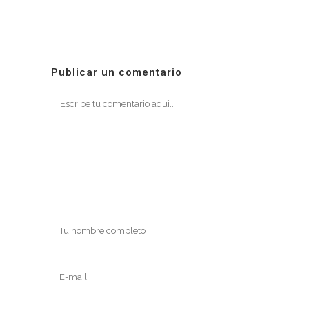
Publicar un comentario