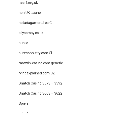
nesrf.org.uk
non UK casino
notariagamonal.es CL
ollysorsby.co.uk
public
puresophistry.com CL
rarawin-casino.com generic
rvingexplained.com CZ
Snatch Casino 3578 – 3592
Snatch Casino 3608 – 3622
Spiele