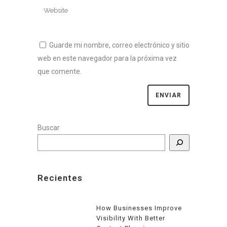
Guarde mi nombre, correo electrónico y sitio
web en este navegador para la próxima vez
que comente.
Buscar
Recientes
How Businesses Improve
Visibility With Better