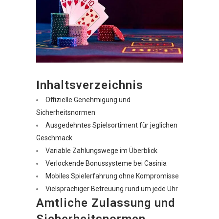
Inhaltsverzeichnis
Offizielle Genehmigung und
Sicherheitsnormen
Ausgedehntes Spielsortiment für jeglichen
Geschmack
Variable Zahlungswege im Überblick
Verlockende Bonussysteme bei Casinia
Mobiles Spielerfahrung ohne Kompromisse
Vielsprachiger Betreuung rund um jede Uhr
Amtliche Zulassung und
Sicherheitsnormen