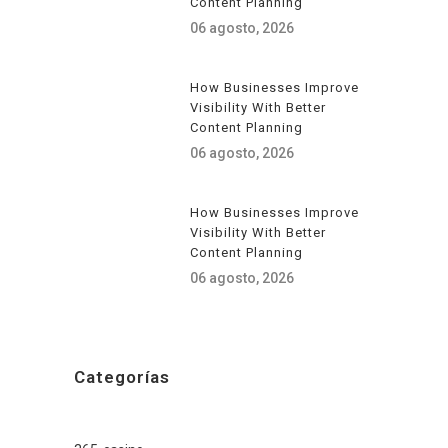
Content Planning
06 agosto, 2026
How Businesses Improve
Visibility With Better
Content Planning
06 agosto, 2026
How Businesses Improve
Visibility With Better
Content Planning
06 agosto, 2026
Categorías