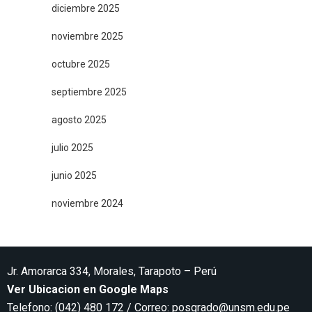
diciembre 2025
noviembre 2025
octubre 2025
septiembre 2025
agosto 2025
julio 2025
junio 2025
noviembre 2024
Jr. Amorarca 334, Morales, Tarapoto – Perú
Ver Ubicacion en Google Maps
Telefono: (042) 480 172 / Correo:
posgrado@unsm.edu.pe