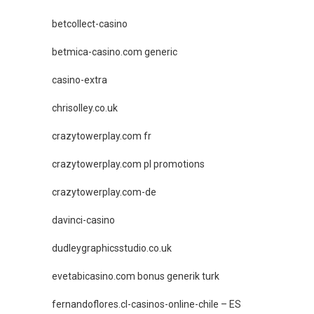
betcollect-casino
betmica-casino.com generic
casino-extra
chrisolley.co.uk
crazytowerplay.com fr
crazytowerplay.com pl promotions
crazytowerplay.com-de
davinci-casino
dudleygraphicsstudio.co.uk
evetabicasino.com bonus generik turk
fernandoflores.cl-casinos-online-chile – ES