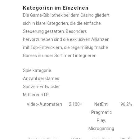
Kategorien im Einzelnen
Die Game-Bibliothek bei dem Casino gliedert
sich in klare Kategorien, die die einfache
Steuerung gestatten. Besonders
hervorzuheben sind die exklusiven Allianzen
mit Top-Entwicklern, die regelmäßig frische
Games in unser Sortiment integrieren.
Spielkategorie
Anzahl der Games
Spitzen-Entwickler
Mittlerer RTP
Video-Automaten
2.100+
NetEnt,
96.2%
Pragmatic
Play,
Microgaming