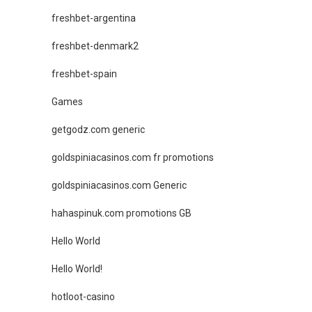
freshbet-argentina
freshbet-denmark2
freshbet-spain
Games
getgodz.com generic
goldspiniacasinos.com fr promotions
goldspiniacasinos.com Generic
hahaspinuk.com promotions GB
Hello World
Hello World!
hotloot-casino