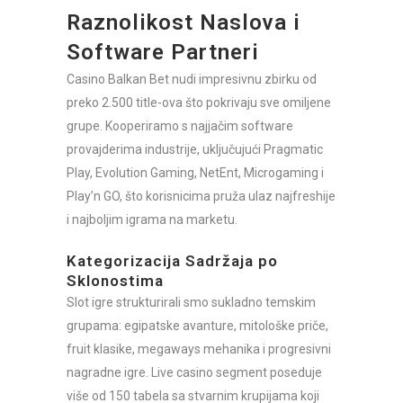
Raznolikost Naslova i
Software Partneri
Casino Balkan Bet nudi impresivnu zbirku od
preko 2.500 title-ova što pokrivaju sve omiljene
grupe. Kooperiramo s najjačim software
provajderima industrije, uključujući Pragmatic
Play, Evolution Gaming, NetEnt, Microgaming i
Play’n GO, što korisnicima pruža ulaz najfreshije
i najboljim igrama na marketu.
Kategorizacija Sadržaja po
Sklonostima
Slot igre strukturirali smo sukladno temskim
grupama: egipatske avanture, mitološke priče,
fruit klasike, megaways mehanika i progresivni
nagradne igre. Live casino segment poseduje
više od 150 tabela sa stvarnim krupijama koji