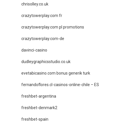
chrisolley.co.uk
crazytowerplay.com fr
crazytowerplay.com pl promotions
crazytowerplay.com-de
davinci-casino
dudleygraphicsstudio.co.uk
evetabicasino.com bonus generik turk
fernandoflores.cl-casinos-online-chile – ES
freshbet-argentina
freshbet-denmark2
freshbet-spain