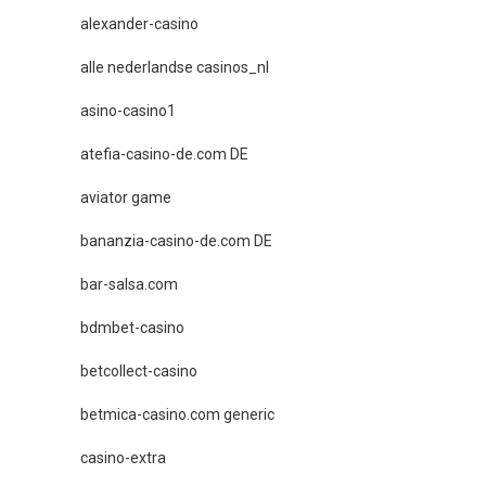
alexander-casino
alle nederlandse casinos_nl
asino-casino1
atefia-casino-de.com DE
aviator game
bananzia-casino-de.com DE
bar-salsa.com
bdmbet-casino
betcollect-casino
betmica-casino.com generic
casino-extra