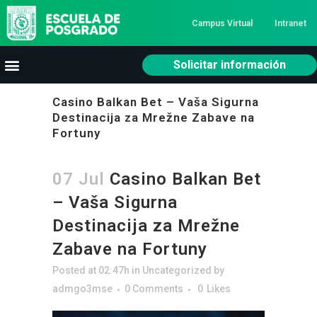
Campus Virtual
Intranet
Solicitar información
Casino Balkan Bet – Vaša Sigurna
Destinacija za Mrežne Zabave na
Fortunу
07 Jul
Casino Balkan Bet
– Vaša Sigurna
Destinacija za Mrežne
Zabave na Fortunу
Posted at 02:47h
in
Uncategorized
by
admgo3mse
0 Comments
0
Likes