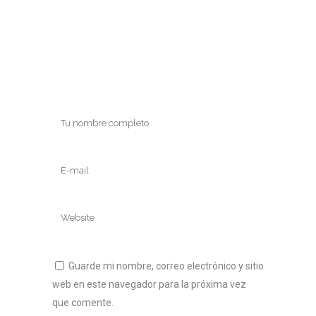
Guarde mi nombre, correo electrónico y sitio
web en este navegador para la próxima vez
que comente.