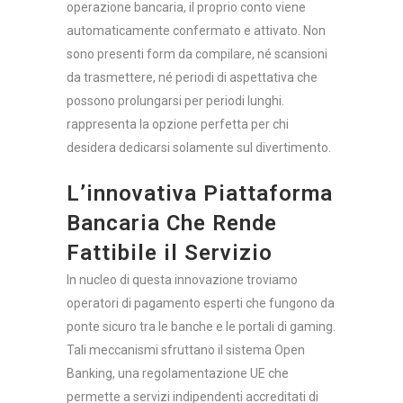
operazione bancaria, il proprio conto viene
automaticamente confermato e attivato. Non
sono presenti form da compilare, né scansioni
da trasmettere, né periodi di aspettativa che
possono prolungarsi per periodi lunghi.
rappresenta la opzione perfetta per chi
desidera dedicarsi solamente sul divertimento.
L’innovativa Piattaforma
Bancaria Che Rende
Fattibile il Servizio
In nucleo di questa innovazione troviamo
operatori di pagamento esperti che fungono da
ponte sicuro tra le banche e le portali di gaming.
Tali meccanismi sfruttano il sistema Open
Banking, una regolamentazione UE che
permette a servizi indipendenti accreditati di