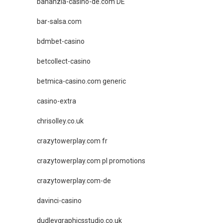
bananzia-casino-de.com DE
bar-salsa.com
bdmbet-casino
betcollect-casino
betmica-casino.com generic
casino-extra
chrisolley.co.uk
crazytowerplay.com fr
crazytowerplay.com pl promotions
crazytowerplay.com-de
davinci-casino
dudleygraphicsstudio.co.uk