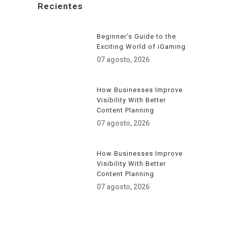
Recientes
Beginner’s Guide to the
Exciting World of iGaming
07 agosto, 2026
How Businesses Improve
Visibility With Better
Content Planning
07 agosto, 2026
How Businesses Improve
Visibility With Better
Content Planning
07 agosto, 2026