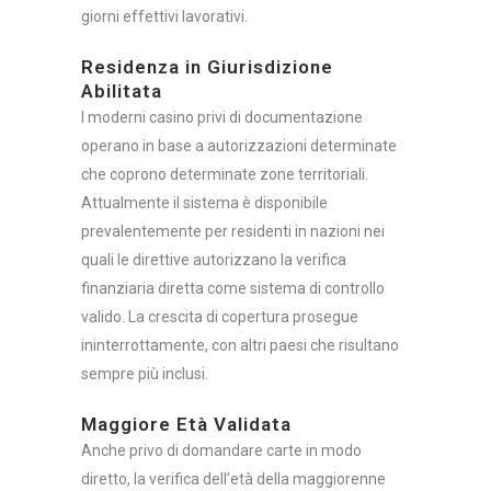
giorni effettivi lavorativi.
Residenza in Giurisdizione
Abilitata
I moderni casino privi di documentazione
operano in base a autorizzazioni determinate
che coprono determinate zone territoriali.
Attualmente il sistema è disponibile
prevalentemente per residenti in nazioni nei
quali le direttive autorizzano la verifica
finanziaria diretta come sistema di controllo
valido. La crescita di copertura prosegue
ininterrottamente, con altri paesi che risultano
sempre più inclusi.
Maggiore Età Validata
Anche privo di domandare carte in modo
diretto, la verifica dell’età della maggiorenne