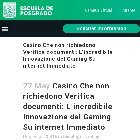
Campus Virtual
Intranet
Solicitar información
Casino Che non richiedono
Verifica documenti: L’incredibile
Innovazione del Gaming Su
internet Immediato
27 May
Casino Che non
richiedono Verifica
documenti: L’incredibile
Innovazione del Gaming
Su internet Immediato
Posted at 13:31h
in
Uncategorized
by