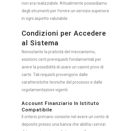
non era realizzabile. Attualmente possediamo
degli strumenti per fornire un servizio superiore
in ogni aspetto valutabile.
Condizioni per Accedere
al Sistema
Nonostante la praticità del meccanismo,
esistono certi prerequisiti fondamentali per
avere la possibilità di usare un casinò privo di
carte. Tali requisiti provengono dalle
caratteristiche tecniche del processo e dalle
regolamentazioni vigenti.
Account Finanziario In Istituto
Compatibile
Il criterio primario consiste nel avere un conto di
deposito presso una banca che abilita i servizi