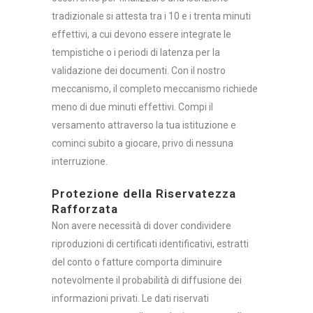
tradizionale si attesta tra i 10 e i trenta minuti
effettivi, a cui devono essere integrate le
tempistiche o i periodi di latenza per la
validazione dei documenti. Con il nostro
meccanismo, il completo meccanismo richiede
meno di due minuti effettivi. Compi il
versamento attraverso la tua istituzione e
cominci subito a giocare, privo di nessuna
interruzione.
Protezione della Riservatezza
Rafforzata
Non avere necessità di dover condividere
riproduzioni di certificati identificativi, estratti
del conto o fatture comporta diminuire
notevolmente il probabilità di diffusione dei
informazioni privati. Le dati riservati