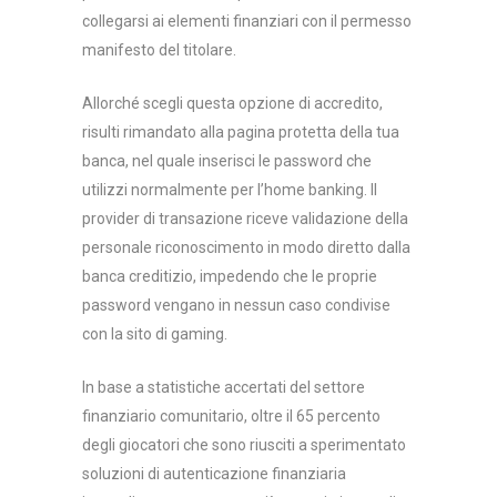
collegarsi ai elementi finanziari con il permesso
manifesto del titolare.
Allorché scegli questa opzione di accredito,
risulti rimandato alla pagina protetta della tua
banca, nel quale inserisci le password che
utilizzi normalmente per l’home banking. Il
provider di transazione riceve validazione della
personale riconoscimento in modo diretto dalla
banca creditizio, impedendo che le proprie
password vengano in nessun caso condivise
con la sito di gaming.
In base a statistiche accertati del settore
finanziario comunitario, oltre il 65 percento
degli giocatori che sono riusciti a sperimentato
soluzioni di autenticazione finanziaria