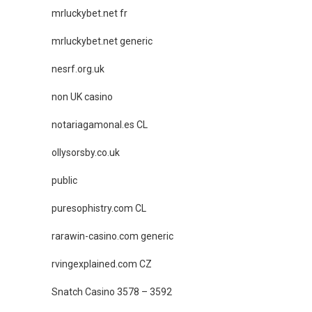
mrluckybet.net fr
mrluckybet.net generic
nesrf.org.uk
non UK casino
notariagamonal.es CL
ollysorsby.co.uk
public
puresophistry.com CL
rarawin-casino.com generic
rvingexplained.com CZ
Snatch Casino 3578 – 3592