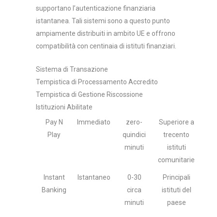
supportano l’autenticazione finanziaria
istantanea. Tali sistemi sono a questo punto
ampiamente distribuiti in ambito UE e offrono
compatibilità con centinaia di istituti finanziari.
Sistema di Transazione
Tempistica di Processamento Accredito
Tempistica di Gestione Riscossione
Istituzioni Abilitate
Pay N
Immediato
zero-
Superiore a
Play
quindici
trecento
minuti
istituti
comunitarie
Instant
Istantaneo
0-30
Principali
Banking
circa
istituti del
minuti
paese