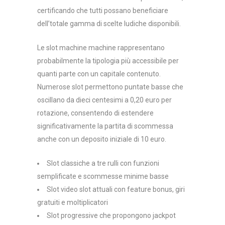
certificando che tutti possano beneficiare
dell’totale gamma di scelte ludiche disponibili.
Le slot machine machine rappresentano
probabilmente la tipologia più accessibile per
quanti parte con un capitale contenuto.
Numerose slot permettono puntate basse che
oscillano da dieci centesimi a 0,20 euro per
rotazione, consentendo di estendere
significativamente la partita di scommessa
anche con un deposito iniziale di 10 euro.
Slot classiche a tre rulli con funzioni
semplificate e scommesse minime basse
Slot video slot attuali con feature bonus, giri
gratuiti e moltiplicatori
Slot progressive che propongono jackpot