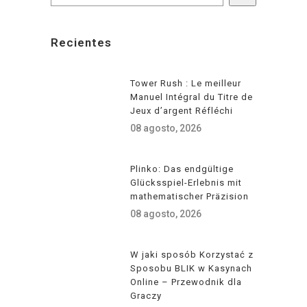
Recientes
Tower Rush : Le meilleur
Manuel Intégral du Titre de
Jeux d’argent Réfléchi
08 agosto, 2026
Plinko: Das endgültige
Glücksspiel-Erlebnis mit
mathematischer Präzision
08 agosto, 2026
W jaki sposób Korzystać z
Sposobu BLIK w Kasynach
Online – Przewodnik dla
Graczy