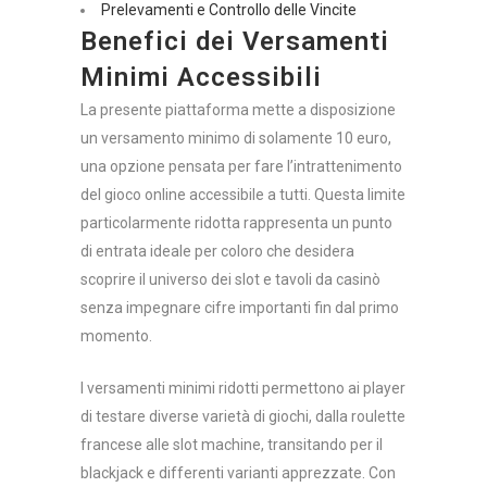
Prelevamenti e Controllo delle Vincite
Benefici dei Versamenti
Minimi Accessibili
La presente piattaforma mette a disposizione
un versamento minimo di solamente 10 euro,
una opzione pensata per fare l’intrattenimento
del gioco online accessibile a tutti. Questa limite
particolarmente ridotta rappresenta un punto
di entrata ideale per coloro che desidera
scoprire il universo dei slot e tavoli da casinò
senza impegnare cifre importanti fin dal primo
momento.
I versamenti minimi ridotti permettono ai player
di testare diverse varietà di giochi, dalla roulette
francese alle slot machine, transitando per il
blackjack e differenti varianti apprezzate. Con