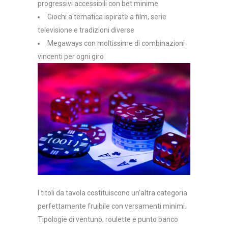
progressivi accessibili con bet minime
Giochi a tematica ispirate a film, serie
televisione e tradizioni diverse
Megaways con moltissime di combinazioni
vincenti per ogni giro
I titoli da tavola costituiscono un’altra categoria
perfettamente fruibile con versamenti minimi.
Tipologie di ventuno, roulette e punto banco