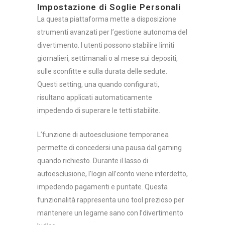
Impostazione di Soglie Personali
La questa piattaforma mette a disposizione
strumenti avanzati per l’gestione autonoma del
divertimento. I utenti possono stabilire limiti
giornalieri, settimanali o al mese sui depositi,
sulle sconfitte e sulla durata delle sedute.
Questi setting, una quando configurati,
risultano applicati automaticamente
impedendo di superare le tetti stabilite.
L’funzione di autoesclusione temporanea
permette di concedersi una pausa dal gaming
quando richiesto. Durante il lasso di
autoesclusione, l’login all’conto viene interdetto,
impedendo pagamenti e puntate. Questa
funzionalità rappresenta uno tool prezioso per
mantenere un legame sano con l’divertimento