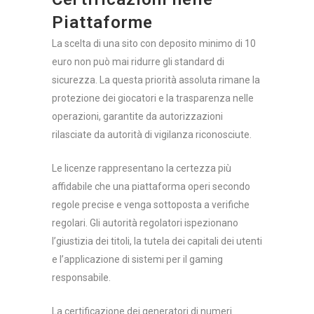
Piattaforme
La scelta di una sito con deposito minimo di 10
euro non può mai ridurre gli standard di
sicurezza. La questa priorità assoluta rimane la
protezione dei giocatori e la trasparenza nelle
operazioni, garantite da autorizzazioni
rilasciate da autorità di vigilanza riconosciute.
Le licenze rappresentano la certezza più
affidabile che una piattaforma operi secondo
regole precise e venga sottoposta a verifiche
regolari. Gli autorità regolatori ispezionano
l’giustizia dei titoli, la tutela dei capitali dei utenti
e l’applicazione di sistemi per il gaming
responsabile.
La certificazione dei generatori di numeri