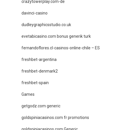
crazytowerplay.com-de
davinci-casino
dudleygraphicsstudio.co.uk
evetabicasino.com bonus generik turk
fernandoflores.cl-casinos-online-chile – ES
freshbet-argentina
freshbet-denmark2
freshbet-spain
Games
getgodz.com generic
goldspiniacasinos.com fr promotions
goldspiniacasinos.com Generic