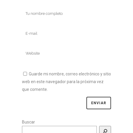
Guarde mi nombre, correo electrónico y sitio
web en este navegador para la próxima vez
que comente.
Buscar