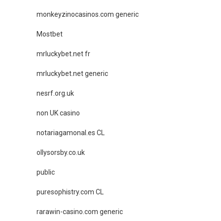
monkeyzinocasinos.com generic
Mostbet
mrluckybet.net fr
mrluckybet.net generic
nesrf.org.uk
non UK casino
notariagamonal.es CL
ollysorsby.co.uk
public
puresophistry.com CL
rarawin-casino.com generic