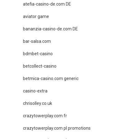
atefia-casino-de.com DE
aviator game
bananzia-casino-de.com DE
bar-salsa.com
bdmbet-casino
betcollect-casino
betmica-casino.com generic
casino-extra
chrisolley.co.uk
crazytowerplay.com fr
crazytowerplay.com pl promotions