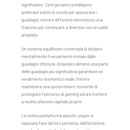
significativo. Certi giocatori prediligono
prelevare subito le vincite per assicurarsi i
guadagni, mentre differenti reinvestono una
frazione per continuare a divertirsi con un saldo
ampliato.
Un sistema equilibrato contempla di dividere
mentalmente il versamento iniziale dalle
guadagni ottenute. Incassare almeno una parte
delle guadagni più significativa garantisce un
rendimento economico reale, mentre
mantenere una quota minore consente di
proseguire l’percorso di gaming senza mettere
a rischio ulteriore capitale proprio.
La nostra piattaforma assiste i player in
ciascuna fase del loro percorso, dall’iscrizione