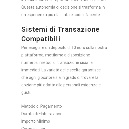
Questa autonomia di decisione si trasforma in
un’esperienza più rilassata e soddisfacente.
Sistemi di Transazione
Compatibili
Per eseguire un deposito di 10 euro sulla nostra
piattaforma, mettiamo a disposizione
numerosi metodi di transazione sicuri e
immediati. La varietà delle scelte garantisce
che ogni giocatore sia in grado di trovare la
opzione più adatta alle personali esigenze e
gusti.
Metodo di Pagamento
Durata di Elaborazione
Importo Minimo
Commissioni