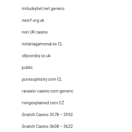
mrluckybet.net generic
nesrf.org.uk
non UK casino
notariagamonal.es CL
ollysorsby.co.uk
public
puresophistry.com CL
rarawin-casino.com generic
rvingexplained.com CZ
Snatch Casino 3578 – 3592
Snatch Casino 3608 – 3622