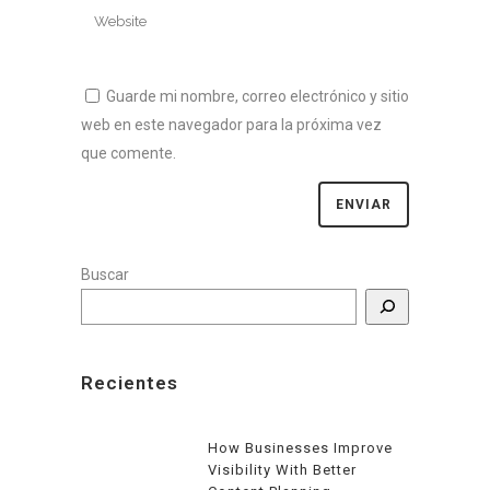
Guarde mi nombre, correo electrónico y sitio
web en este navegador para la próxima vez
que comente.
Buscar
Recientes
How Businesses Improve
Visibility With Better