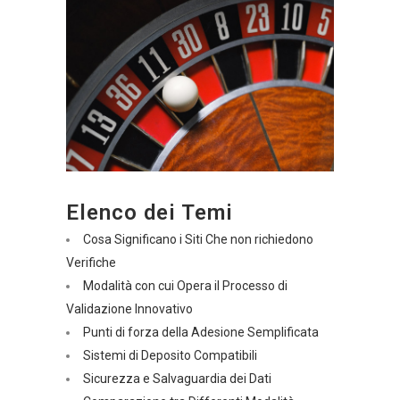
Elenco dei Temi
Cosa Significano i Siti Che non richiedono
Verifiche
Modalità con cui Opera il Processo di
Validazione Innovativo
Punti di forza della Adesione Semplificata
Sistemi di Deposito Compatibili
Sicurezza e Salvaguardia dei Dati