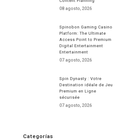
Content Planning
08 agosto, 2026
Spinobon Gaming Casino
Platform: The Ultimate
Access Point to Premium
Digital Entertainment
Entertainment
07 agosto, 2026
Spin Dynasty : Votre
Destination idéale de Jeu
Premium en Ligne
sécurisée
07 agosto, 2026
Categorías