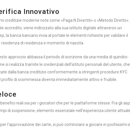
rifica Innovativo
emi creditizie moderne note come «Paga N Divertiti» o «Metodo Diretto».
e accredito, viene indirizzato alla sua istituto digitale attraverso un
p, la banca bancario invia al portale le elementi richieste per validare il
, residenza di residenza e momento di nascita.
o approccio abbassa il periodo di iscrizione da una media di quindici-
ne si realizza tramite le credenziali dell’istituto personali del utente, che
ate dalla banca creditizio conformemente a stringenti procedure KYC
 il profilo di scommessa diventa immediatamente attivo e fruibile.
eloce
efici reali sia per i giocatori che per le piattaforme stesse. Fra gli asp
empi di sospensione, elemento essenziale nell’esperienza utente attuale
er l’approvazione dei carte, si può cominciare a giocare in pochissimi i