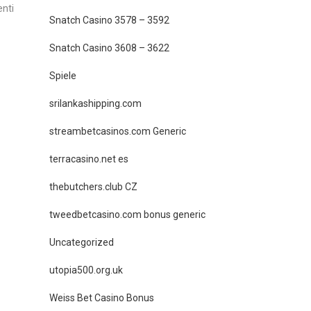
enti
Snatch Casino 3578 – 3592
Snatch Casino 3608 – 3622
Spiele
srilankashipping.com
streambetcasinos.com Generic
terracasino.net es
thebutchers.club CZ
tweedbetcasino.com bonus generic
Uncategorized
utopia500.org.uk
Weiss Bet Casino Bonus