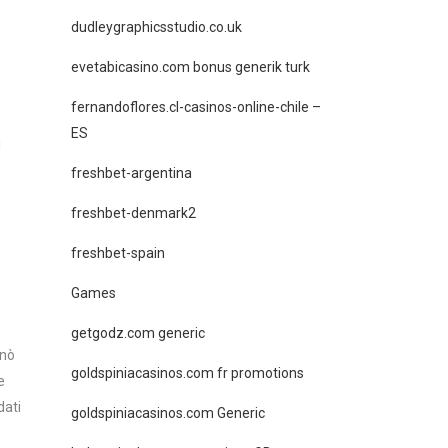
dudleygraphicsstudio.co.uk
evetabicasino.com bonus generik turk
fernandoflores.cl-casinos-online-chile –
ES
i
freshbet-argentina
freshbet-denmark2
freshbet-spain
Games
getgodz.com generic
inò
goldspiniacasinos.com fr promotions
e
dati
goldspiniacasinos.com Generic