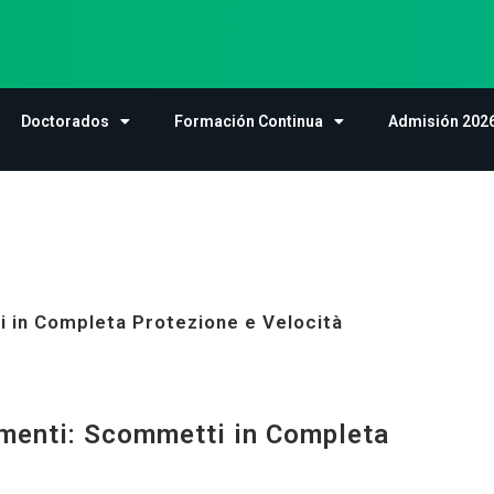
Doctorados
Formación Continua
Admisión 2026
i in Completa Protezione e Velocità
umenti: Scommetti in Completa