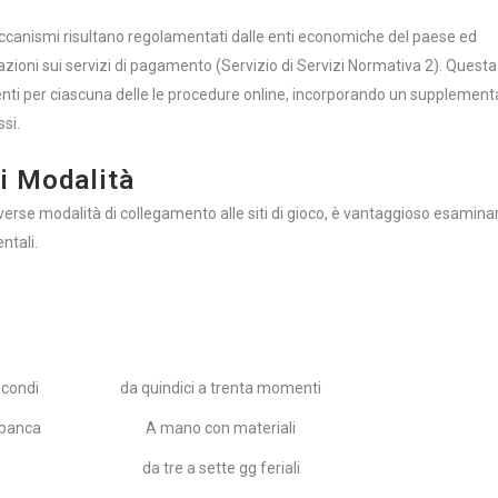
eccanismi risultano regolamentati dalle enti economiche del paese ed
zioni sui servizi di pagamento (Servizio di Servizi Normativa 2). Questa
nti per ciascuna delle le procedure online, incorporando un supplement
si.
i Modalità
iverse modalità di collegamento alle siti di gioco, è vantaggioso esamina
ntali.
econdi
da quindici a trenta momenti
 banca
A mano con materiali
da tre a sette gg feriali