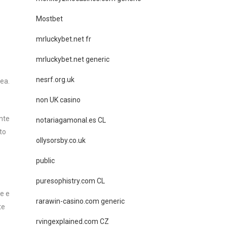
Mostbet
mrluckybet.net fr
mrluckybet.net generic
nesrf.org.uk
nea.
non UK casino
ente
notariagamonal.es CL
to
ollysorsby.co.uk
public
puresophistry.com CL
le e
rarawin-casino.com generic
te
rvingexplained.com CZ