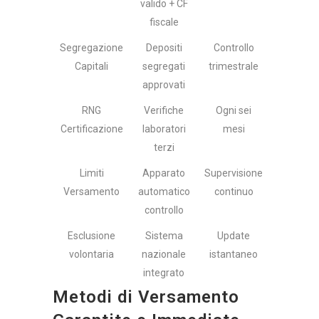
valido + CF
fiscale
Segregazione
Depositi
Controllo
Capitali
segregati
trimestrale
approvati
RNG
Verifiche
Ogni sei
Certificazione
laboratori
mesi
terzi
Limiti
Apparato
Supervisione
Versamento
automatico
continuo
controllo
Esclusione
Sistema
Update
volontaria
nazionale
istantaneo
integrato
Metodi di Versamento