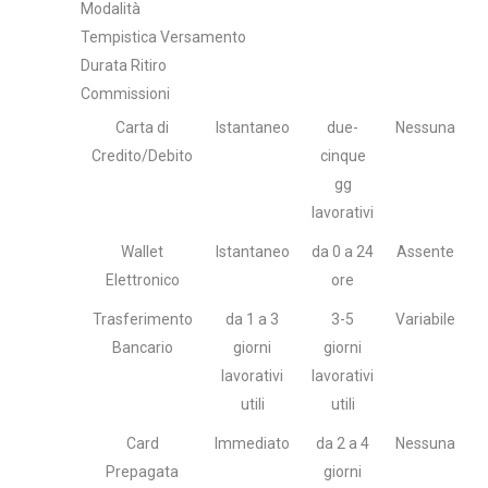
Modalità
Tempistica Versamento
Durata Ritiro
Commissioni
Carta di
Istantaneo
due-
Nessuna
Credito/Debito
cinque
gg
lavorativi
Wallet
Istantaneo
da 0 a 24
Assente
Elettronico
ore
Trasferimento
da 1 a 3
3-5
Variabile
Bancario
giorni
giorni
lavorativi
lavorativi
utili
utili
Card
Immediato
da 2 a 4
Nessuna
Prepagata
giorni