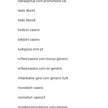
hahaspinuk.com promotions GB
Hello World
Hello World!
hotloot-casino
lollybet-casino
luckyjoya.com pt
m9wincasino.com bonus generic
m9wincasino.com en generic
milanbahis-giris.com generic turk
monixbet-casino
monixbet-casino3
monkeyzinocasinos.com generic