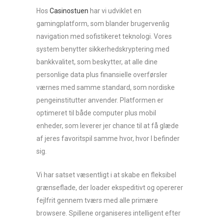
Hos
Casinostuen
har vi udviklet en
gamingplatform, som blander brugervenlig
navigation med sofistikeret teknologi. Vores
system benytter sikkerhedskryptering med
bankkvalitet, som beskytter, at alle dine
personlige data plus finansielle overførsler
værnes med samme standard, som nordiske
pengeinstitutter anvender. Platformen er
optimeret til både computer plus mobil
enheder, som leverer jer chance til at få glæde
af jeres favoritspil samme hvor, hvor I befinder
sig.
Vi har satset væsentligt i at skabe en fleksibel
grænseflade, der loader ekspeditivt og opererer
fejlfrit gennem tværs med alle primære
browsere. Spillene organiseres intelligent efter