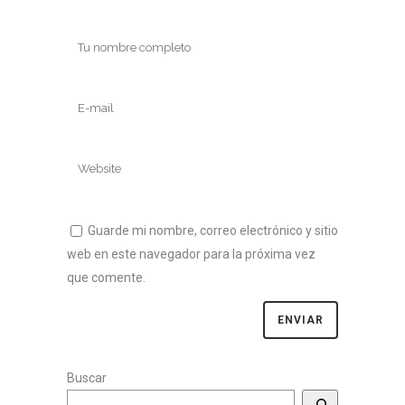
Guarde mi nombre, correo electrónico y sitio
web en este navegador para la próxima vez
que comente.
Buscar