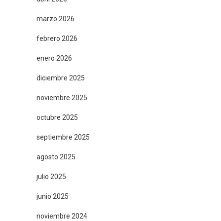
marzo 2026
febrero 2026
enero 2026
diciembre 2025
noviembre 2025
octubre 2025
septiembre 2025
agosto 2025
julio 2025
junio 2025
noviembre 2024