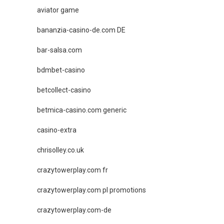
aviator game
bananzia-casino-de.com DE
bar-salsa.com
bdmbet-casino
betcollect-casino
betmica-casino.com generic
casino-extra
chrisolley.co.uk
crazytowerplay.com fr
crazytowerplay.com pl promotions
crazytowerplay.com-de