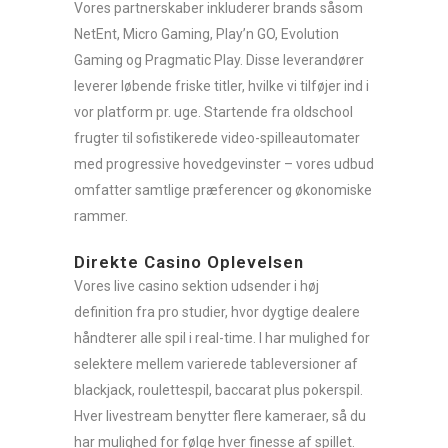
Vores partnerskaber inkluderer brands såsom
NetEnt, Micro Gaming, Play’n GO, Evolution
Gaming og Pragmatic Play. Disse leverandører
leverer løbende friske titler, hvilke vi tilføjer ind i
vor platform pr. uge. Startende fra oldschool
frugter til sofistikerede video-spilleautomater
med progressive hovedgevinster – vores udbud
omfatter samtlige præferencer og økonomiske
rammer.
Direkte Casino Oplevelsen
Vores live casino sektion udsender i høj
definition fra pro studier, hvor dygtige dealere
håndterer alle spil i real-time. I har mulighed for
selektere mellem varierede tableversioner af
blackjack, roulettespil, baccarat plus pokerspil.
Hver livestream benytter flere kameraer, så du
har mulighed for følge hver finesse af spillet.