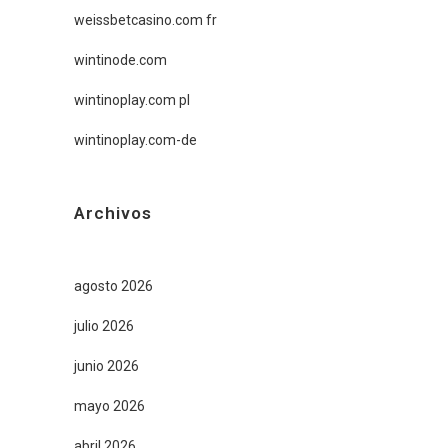
weissbetcasino.com fr
wintinode.com
wintinoplay.com pl
wintinoplay.com-de
Archivos
agosto 2026
julio 2026
junio 2026
mayo 2026
abril 2026