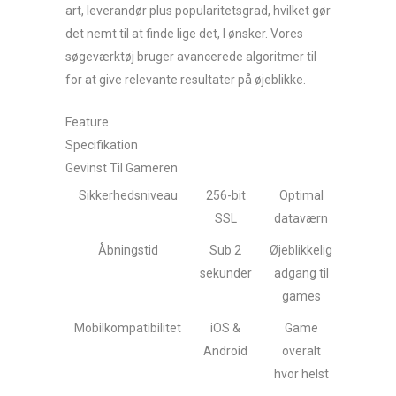
art, leverandør plus popularitetsgrad, hvilket gør
det nemt til at finde lige det, I ønsker. Vores
søgeværktøj bruger avancerede algoritmer til
for at give relevante resultater på øjeblikke.
Feature
Specifikation
Gevinst Til Gameren
Sikkerhedsniveau
256-bit
Optimal
SSL
dataværn
Åbningstid
Sub 2
Øjeblikkelig
sekunder
adgang til
games
Mobilkompatibilitet
iOS &
Game
Android
overalt
hvor helst