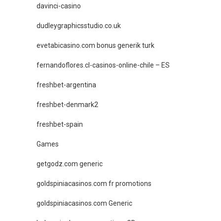
davinci-casino
dudleygraphicsstudio.co.uk
evetabicasino.com bonus generik turk
fernandoflores.cl-casinos-online-chile – ES
freshbet-argentina
freshbet-denmark2
freshbet-spain
Games
getgodz.com generic
goldspiniacasinos.com fr promotions
goldspiniacasinos.com Generic