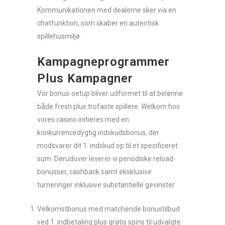
Kommunikationen med dealerne sker via en
chatfunktion, som skaber en autentisk
spillehusmiljø.
Kampagneprogrammer
Plus Kampagner
Vor bonus-setup bliver udformet til at belønne
både fresh plus trofaste spillere. Welkom hos
vores casino initieres med en
konkurrencedygtig indskudsbonus, der
modsvarer dit 1. indskud op til et specificeret
sum. Derudover leverer vi periodiske reload-
bonusser, cashback samt eksklusive
turneringer inklusive substantielle gevinster.
Velkomstbonus med matchende bonustilbud
ved 1. indbetaling plus gratis spins til udvalgte