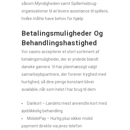
såsom Myndigheden samt Spillemisbrug-
organisationer til at levere assistance til spillere,
hvilke måtte have behov for hjælp.
Betalingsmuligheder Og
Behandlingshastighed
Vor casino accepterer et stort sortiment af
betalingsmuligheder, der er yndede blandt
danske gamere. Vi har planmæssigt valgt
samarbejdspartnere, der forener tryghed med
hurtighed, så dine penge konstant bliver
available, når som helst I har brug til dem.
Dankort – Landets mest anvendte kort med
øjeblikkelig behandling
MobilePay – Hurtig plus sikker mobil
payment direkte via jeres telefon