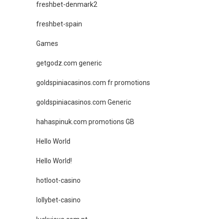
freshbet-denmark2
freshbet-spain
Games
getgodz.com generic
goldspiniacasinos.com fr promotions
goldspiniacasinos.com Generic
hahaspinuk.com promotions GB
Hello World
Hello World!
hotloot-casino
lollybet-casino