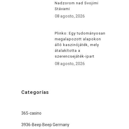
Nadzorom nad Svojimi
Stávami
08 agosto, 2026
Plinko: Egy tudományosan
megalapozott alapokon
álló kaszinójáték, mely
átalakította a
szerencsejáték-ipart
08 agosto, 2026
Categorías
365-casino
3936-Beep Beep Germany