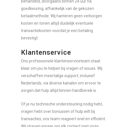
behandeld, doorgaans binnen 24 uur na
goedkeuring, afhankelijk van de gekozen
betaalmethode. Wij hanteren geen verborgen
kosten en tonen altijd duidelijk eventuele
transactiekosten voordat je een betaling
bevestigt.
Klantenservice
Ons professionele klantenserviceteam staat
klaar om jou te helpen bij vragen of issues. Wij
verschaffen meertalige support, inclusief
Nederlands, via diverse kanalen om ervoor te
zorgen dat hulp altijd binnen handbereik is.
Of je nu technische ondersteuning nodig hebt,
vragen hebt over bonussen of hulp wilt bij
transacties, ons team reageert snel en efficiënt.
Wij streven ernaar om elk contact met onze