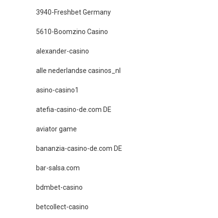
3940-Freshbet Germany
5610-Boomzino Casino
alexander-casino
alle nederlandse casinos_nl
asino-casino1
atefia-casino-de.com DE
aviator game
bananzia-casino-de.com DE
bar-salsa.com
bdmbet-casino
betcollect-casino