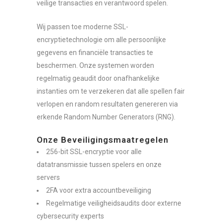
veilige transacties en verantwoord spelen.
Wij passen toe moderne SSL-
encryptietechnologie om alle persoonlijke
gegevens en financiële transacties te
beschermen. Onze systemen worden
regelmatig geaudit door onafhankelijke
instanties om te verzekeren dat alle spellen fair
verlopen en random resultaten genereren via
erkende Random Number Generators (RNG).
Onze Beveiligingsmaatregelen
256-bit SSL-encryptie voor alle
datatransmissie tussen spelers en onze
servers
2FA voor extra accountbeveiliging
Regelmatige veiligheidsaudits door externe
cybersecurity experts