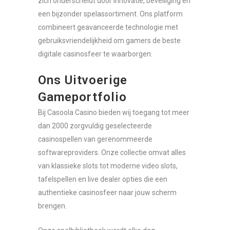
zich onderscheidt door innovatie, beveiliging en
een bijzonder spelassortiment. Ons platform
combineert geavanceerde technologie met
gebruiksvriendelijkheid om gamers de beste
digitale casinosfeer te waarborgen.
Ons Uitvoerige
Gameportfolio
Bij Casoola Casino bieden wij toegang tot meer
dan 2000 zorgvuldig geselecteerde
casinospellen van gerenommeerde
softwareproviders. Onze collectie omvat alles
van klassieke slots tot moderne video slots,
tafelspellen en live dealer opties die een
authentieke casinosfeer naar jouw scherm
brengen.