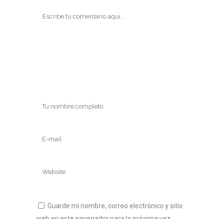
Guarde mi nombre, correo electrónico y sitio
web en este navegador para la próxima vez