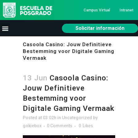
Campus Virtual
Intranet
Solicitar información
Casoola Casino: Jouw Definitieve
Bestemming voor Digitale Gaming
Vermaak
13 Jun
Casoola Casino:
Jouw Definitieve
Bestemming voor
Digitale Gaming Vermaak
Posted at 03:02h
in
Uncategorized
by
gokiebox
0 Comments
0
Likes