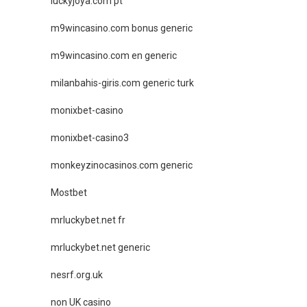
luckyjoya.com pt
m9wincasino.com bonus generic
m9wincasino.com en generic
milanbahis-giris.com generic turk
monixbet-casino
monixbet-casino3
monkeyzinocasinos.com generic
Mostbet
mrluckybet.net fr
mrluckybet.net generic
nesrf.org.uk
non UK casino